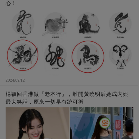
心！
2024/09/12
楊穎回香港做「老本行」，離開黃曉明后她成內娛
最大笑話，原來一切早有跡可循