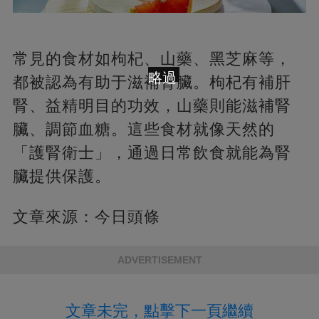
常見的食材如枸杞、山藥、黑芝麻等，
略過
都被認為有助于滋補腎臟。枸杞有補肝
腎、益精明目的功效，山藥則能滋補腎
臟、調節血糖。這些食材就像天然的
「護腎衛士」，通過日常飲食就能為腎
臟提供保護。
文章來源：今日頭條
ADVERTISEMENT
文章未完，點擊下一頁繼續