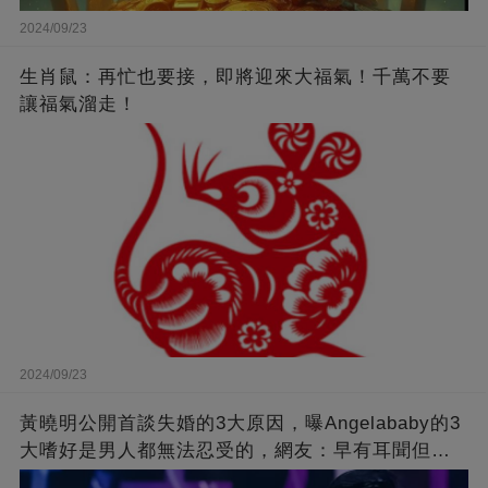
2024/09/23
生肖鼠：再忙也要接，即將迎來大福氣！千萬不要
讓福氣溜走！
2024/09/23
黃曉明公開首談失婚的3大原因，曝Angelababy的3
大嗜好是男人都無法忍受的，網友：早有耳聞但想
不到那麼嚴重！