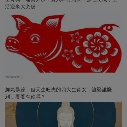
活迎來大突破！
2024/09/19
脾氣暴躁，但天生旺夫的四大生肖女，誰娶誰賺
到，看看有你嗎？