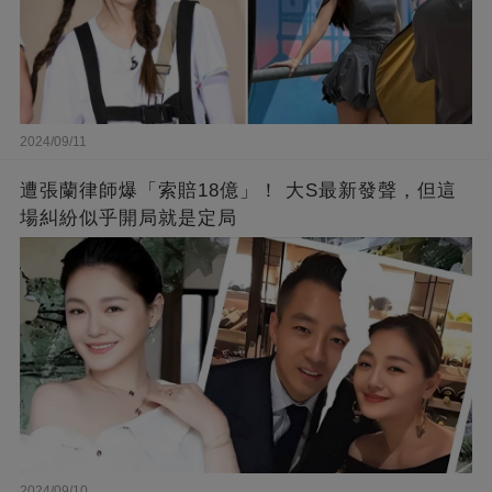
2024/09/11
遭張蘭律師爆「索賠18億」！ 大S最新發聲，但這
場糾紛似乎開局就是定局
2024/09/10