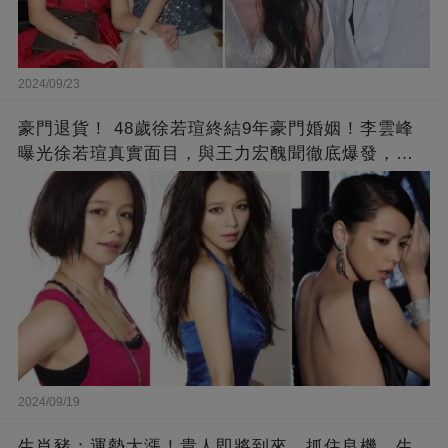
2024/09/23
豪門退貨！ 48歲徐若瑄終結9年豪門婚姻！李雲峰
曝光徐若瑄真實面目，與王力宏醜聞徹底爆發，原
來李靚蕾說的都是真的 ！
2024/09/19
生肖豬：運勢大漲！貴人即將到來，抓住良機，生