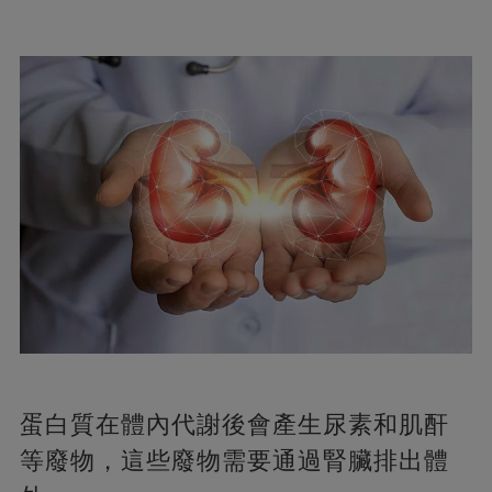
蛋白質在體內代謝後會產生尿素和肌酐
等廢物，這些廢物需要通過腎臟排出體