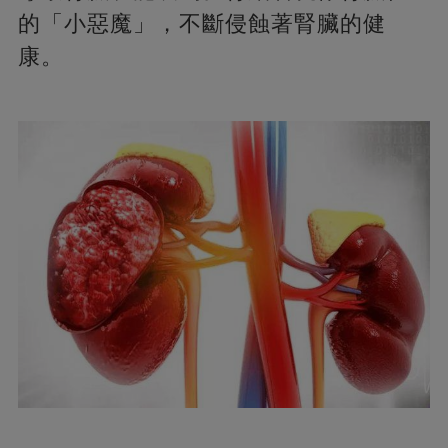
的「小惡魔」，不斷侵蝕著腎臟的健
康。