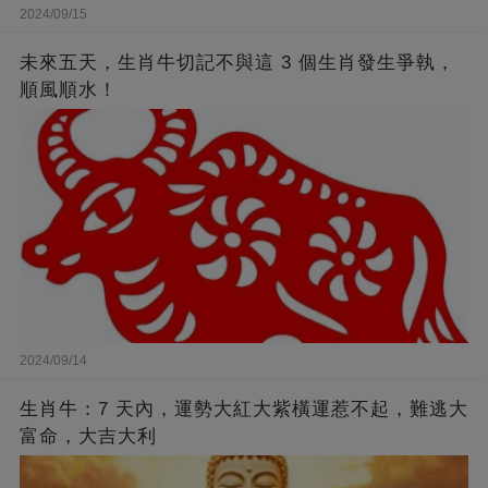
2024/09/15
未來五天，生肖牛切記不與這 3 個生肖發生爭執，
順風順水！
2024/09/14
生肖牛：7 天內，運勢大紅大紫橫運惹不起，難逃大
富命，大吉大利