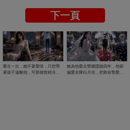
下一頁
重生一次，她不要愛情，只想帶
她為他廢去雙腿隱婚四年，他卻
著孩子遠離他，可那個曾經冷漠
偏愛全隊白月光，把救命摯愛當
的男人，一次次將她逼入懷中...
成畢生負擔