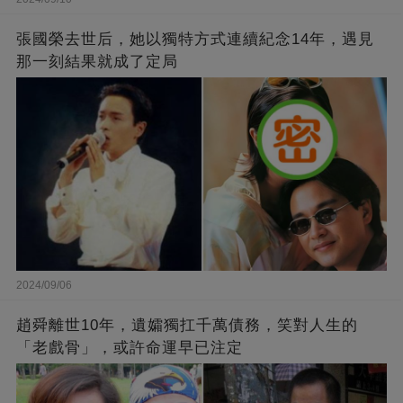
張國榮去世后，她以獨特方式連續紀念14年，遇見
那一刻結果就成了定局
2024/09/06
趙舜離世10年，遺孀獨扛千萬債務，笑對人生的
「老戲骨」，或許命運早已注定