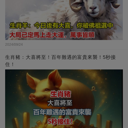
2024/09/24
生肖豬：大喜將至！百年難遇的富貴來襲！5秒接
住！