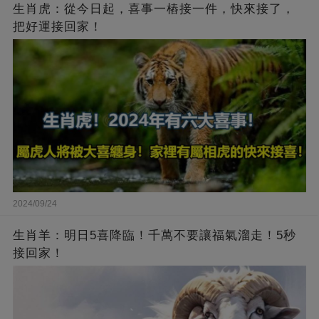
生肖虎：從今日起，喜事一樁接一件，快來接了，
把好運接回家！
2024/09/24
生肖羊：明日5喜降臨！千萬不要讓福氣溜走！5秒
接回家！