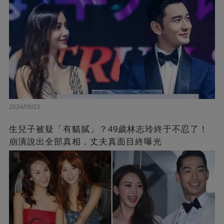
2024/09/23
生兒子被疑「有貓膩」？49歲林志玲終于不忍了！
崩潰說出全部真相，丈夫真面目終曝光