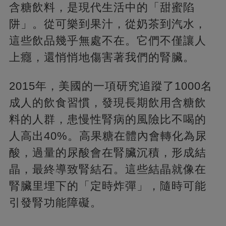
含糖飲料，是現代生活中的「甜蜜陷
阱」。從可樂到果汁，從奶茶到汽水，
這些飲品幾乎無處不在。它們不僅讓人
上癮，還悄悄地傷害著我們的腎臟。
2015年，美國的一項研究追蹤了1000名
成人的飲食習慣，發現長期飲用含糖飲
料的人群，患慢性腎病的風險比不喝的
人高出40%。高果糖在體內會轉化為尿
酸，過量的尿酸會在腎臟沉積，形成結
晶，最終導致腎結石。這些結晶就像在
腎臟里埋下的「定時炸彈」，隨時可能
引發腎功能障礙。