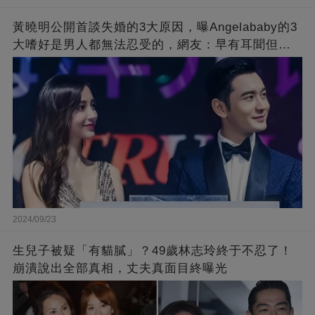
黃曉明公開首談失婚的3大原因，曝Angelababy的3
大嗜好是男人都無法忍受的，網友：早有耳聞但想
不到那麼嚴重！
2024/09/23
生兒子被疑「有貓膩」？49歲林志玲終于不忍了！
崩潰說出全部真相，丈夫真面目終曝光