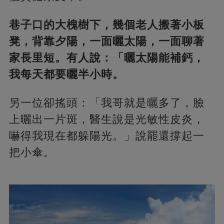
巷子口的大槐樹下，幾個老人搬著小板
凳，背靠夕陽，一面曬太陽，一面聊著
家長里短。有人說：「曬太陽能補鈣，
我每天都要曬半小時。
另一位卻搖頭：「我哥就是曬多了，臉
上曬出一片斑，醫生說是光敏性皮炎，
嚇得我現在都躲陽光。」說罷還撐起一
把小傘。