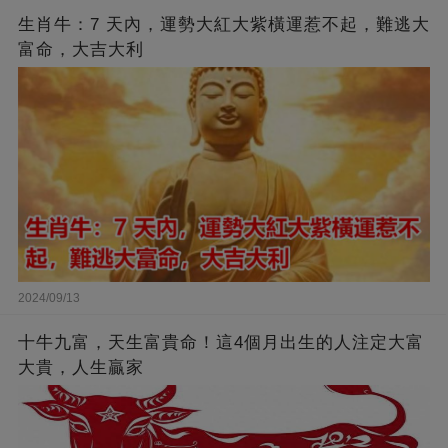
生肖牛：7 天內，運勢大紅大紫橫運惹不起，難逃大
富命，大吉大利
2024/09/13
十牛九富，天生富貴命！這4個月出生的人注定大富
大貴，人生贏家