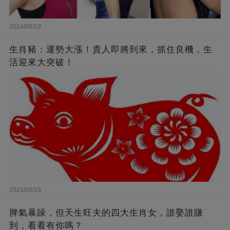
2024/09/19
生肖豬：運勢大漲！貴人即將到來，抓住良機，生
活迎來大突破！
2024/09/19
脾氣暴躁，但天生旺夫的四大生肖女，誰娶誰賺
到，看看有你嗎？