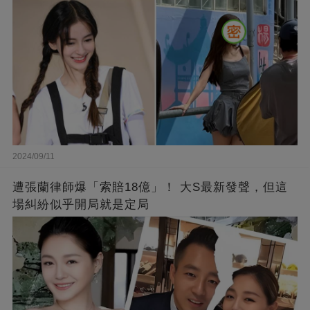
2024/09/11
遭張蘭律師爆「索賠18億」！ 大S最新發聲，但這
場糾紛似乎開局就是定局