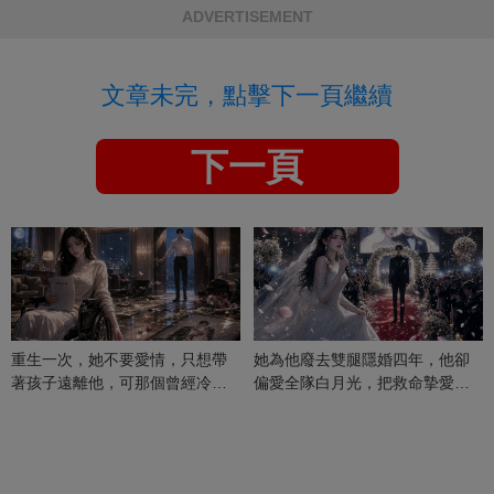
ADVERTISEMENT
文章未完，點擊下一頁繼續
下一頁
重生一次，她不要愛情，只想帶
她為他廢去雙腿隱婚四年，他卻
著孩子遠離他，可那個曾經冷漠
偏愛全隊白月光，把救命摯愛當
的男人，一次次將她逼入懷中...
成畢生負擔