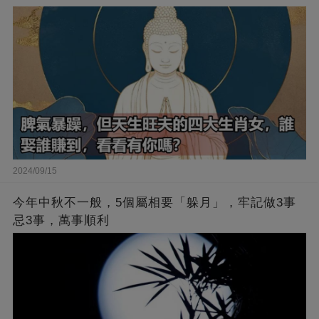
2024/09/15
今年中秋不一般，5個屬相要「躲月」，牢記做3事
忌3事，萬事順利