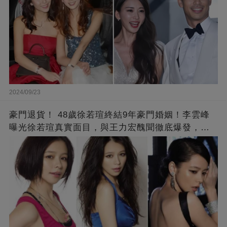
2024/09/23
豪門退貨！ 48歲徐若瑄終結9年豪門婚姻！李雲峰
曝光徐若瑄真實面目，與王力宏醜聞徹底爆發，原
來李靚蕾說的都是真的 ！