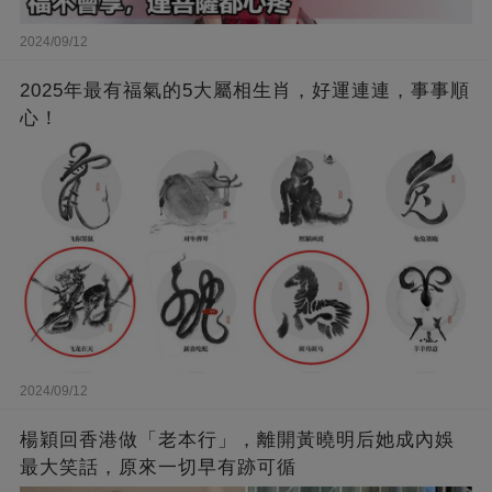
2024/09/12
2025年最有福氣的5大屬相生肖，好運連連，事事順
心！
2024/09/12
楊穎回香港做「老本行」，離開黃曉明后她成內娛
最大笑話，原來一切早有跡可循