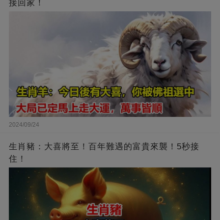
接回家！
2024/09/24
生肖豬：大喜將至！百年難遇的富貴來襲！5秒接
住！