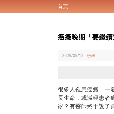
首頁
癌癥晚期「要繼續
2025/05/12
檢舉
很多人罹患癌癥、一
長生命，或減輕患者痛
家？有醫師終于說了實話