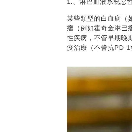
1.、淋巴血液系統惡
某些類型的白血病（
瘤（例如霍奇金淋巴
性疾病，不管早期晚
疫治療（不管抗PD-