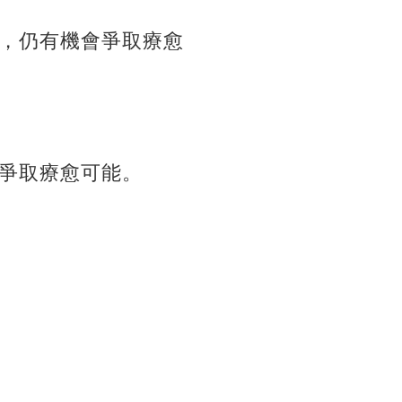
，仍有機會爭取療愈
爭取療愈可能。