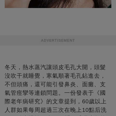
ADVERTISEMENT
冬天，熱水蒸汽讓頭皮毛孔大開，頭髮
沒吹干就睡覺，寒氣順著毛孔鉆進去，
不但頭痛，還可能引發鼻炎、面癱、支
氣管痙攣等連鎖問題。一份發表于《國
際老年病研究》的文章提到，60歲以上
人群如果每周超過三次在晚上10點后洗