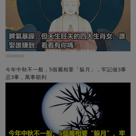
2024/09/15
今年中秋不一般，5個屬相要「躲月」，牢記做3事
忌3事，萬事順利