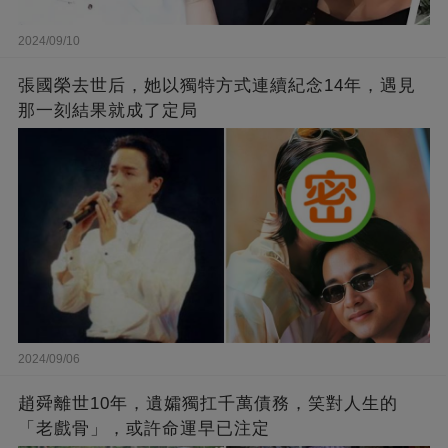
2024/09/10
張國榮去世后，她以獨特方式連續紀念14年，遇見
那一刻結果就成了定局
2024/09/06
趙舜離世10年，遺孀獨扛千萬債務，笑對人生的
「老戲骨」，或許命運早已注定