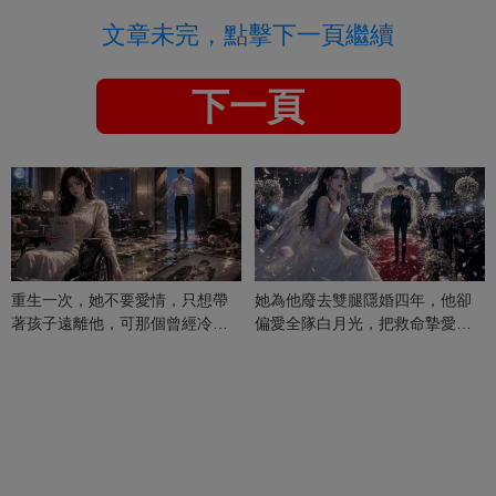
文章未完，點擊下一頁繼續
下一頁
重生一次，她不要愛情，只想帶
她為他廢去雙腿隱婚四年，他卻
著孩子遠離他，可那個曾經冷漠
偏愛全隊白月光，把救命摯愛當
的男人，一次次將她逼入懷中...
成畢生負擔