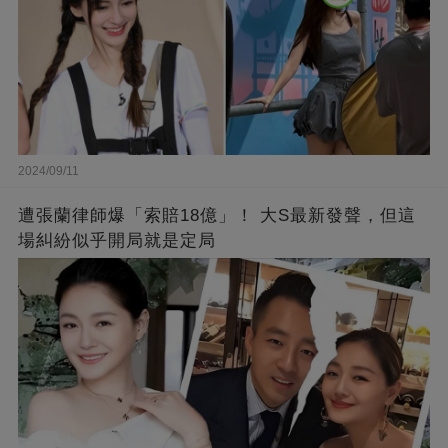
2024/09/11
遭張蘭律師爆「索賠18億」！ 大S最新發聲，但這
場糾紛似乎開局就是定局