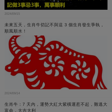
2024/09/15
未來五天，生肖牛切記不與這 3 個生肖發生爭執，
順風順水！
2024/09/14
生肖牛：7 天內，運勢大紅大紫橫運惹不起，難逃大
富命，大吉大利