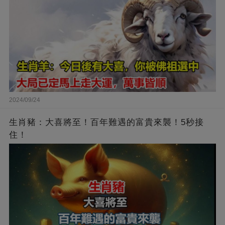
2024/09/24
生肖豬：大喜將至！百年難遇的富貴來襲！5秒接
住！