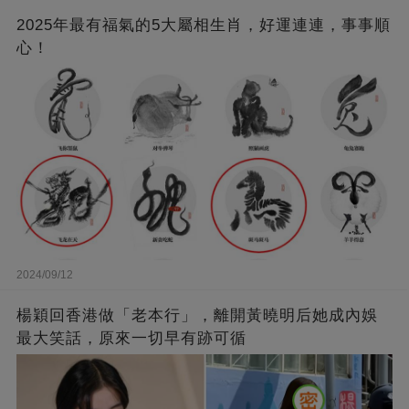
2025年最有福氣的5大屬相生肖，好運連連，事事順
心！
2024/09/12
楊穎回香港做「老本行」，離開黃曉明后她成內娛
最大笑話，原來一切早有跡可循