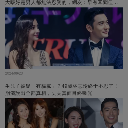
大嗜好是男人都無法忍受的，網友：早有耳聞但想
不到那麼嚴重！
2024/09/23
生兒子被疑「有貓膩」？49歲林志玲終于不忍了！
崩潰說出全部真相，丈夫真面目終曝光