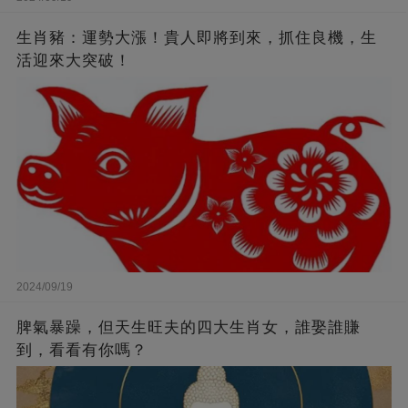
生肖豬：運勢大漲！貴人即將到來，抓住良機，生
活迎來大突破！
2024/09/19
脾氣暴躁，但天生旺夫的四大生肖女，誰娶誰賺
到，看看有你嗎？