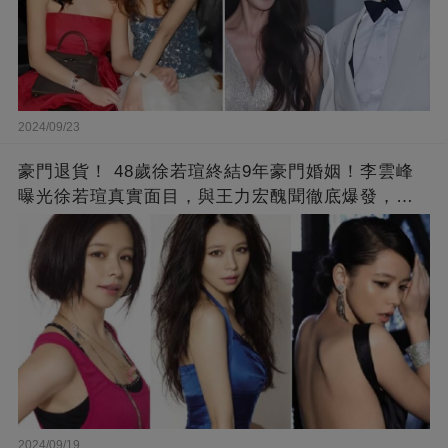
2024/09/23
豪門退貨！ 48歲徐若瑄終結9年豪門婚姻！李雲峰
曝光徐若瑄真實面目，與王力宏醜聞徹底爆發，原
來李靚蕾說的都是真的 ！
2024/09/19