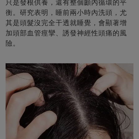
只是發根供養，還有整個顱內循環的平
衡。研究表明，睡前兩小時內洗頭，尤
其是頭髮沒完全干透就睡覺，會顯著增
加頭部血管痙攣、誘發神經性頭痛的風
險。