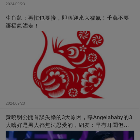
2024/09/23
生肖鼠：再忙也要接，即將迎來大福氣！千萬不要
讓福氣溜走！
2024/09/23
黃曉明公開首談失婚的3大原因，曝Angelababy的3
大嗜好是男人都無法忍受的，網友：早有耳聞但想
不到那麼嚴重！