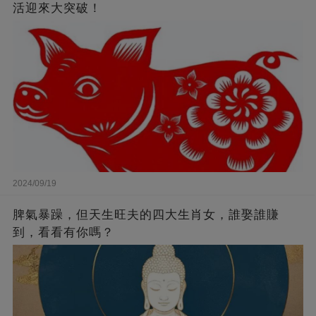
活迎來大突破！
2024/09/19
脾氣暴躁，但天生旺夫的四大生肖女，誰娶誰賺
到，看看有你嗎？