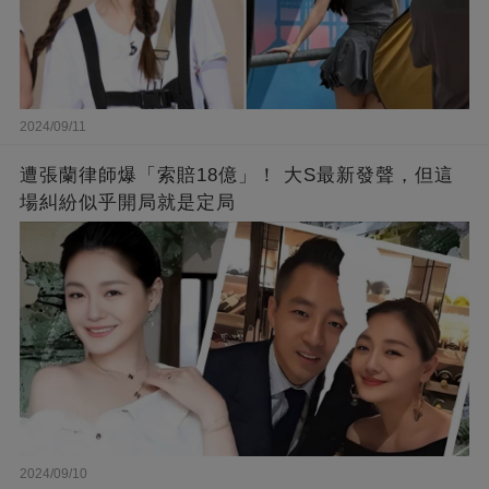
2024/09/11
遭張蘭律師爆「索賠18億」！ 大S最新發聲，但這
場糾紛似乎開局就是定局
2024/09/10