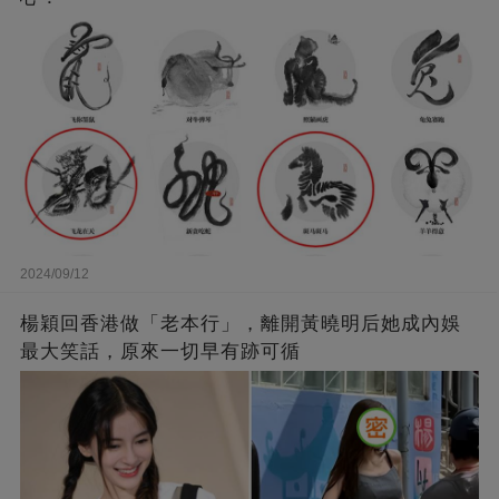
2024/09/12
楊穎回香港做「老本行」，離開黃曉明后她成內娛
最大笑話，原來一切早有跡可循