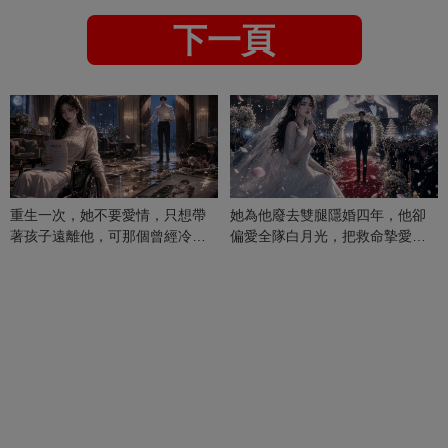
下一頁
重生一次，她不要愛情，只想帶
她為他廢去雙腿隱婚四年，他卻
著孩子遠離他，可那個曾經冷漠
偏愛全隊白月光，把救命摯愛當
的男人，一次次將她逼入懷中...
成畢生負擔