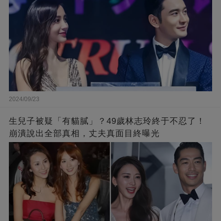
2024/09/23
生兒子被疑「有貓膩」？49歲林志玲終于不忍了！
崩潰說出全部真相，丈夫真面目終曝光