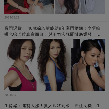
2024/09/23
豪門退貨！ 48歲徐若瑄終結9年豪門婚姻！李雲峰
曝光徐若瑄真實面目，與王力宏醜聞徹底爆發，原
來李靚蕾說的都是真的 ！
2024/09/19
生肖豬：運勢大漲！貴人即將到來，抓住良機，生