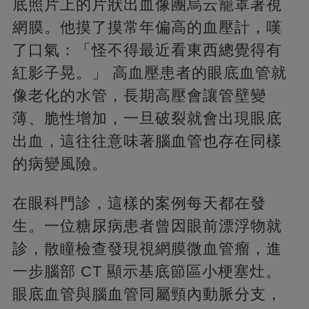
底照片上的片狀出血像團烏云籠罩著視
網膜。他摸了摸常年偏高的血壓計，嘆
了口氣：「怪不得最近看東西總覺得有
紅影子晃。」 高血壓患者的眼底血管就
像老化的水管，長期高壓會讓管壁變
薄、脆性增加，一旦破裂就會出現眼底
出血，這往往意味著腦血管也存在同樣
的病變風險。
在眼科門診，這樣的案例每天都在發
生。一位糖尿病患者曾因眼前漂浮物就
診，散瞳檢查發現視網膜微血管瘤，進
一步腦部 CT 顯示基底節區小梗塞灶。
眼底血管與腦血管同屬頸內動脈分支，