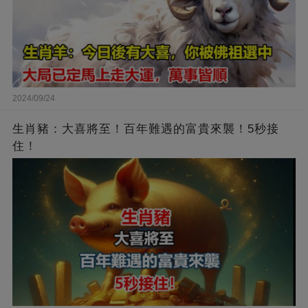
2024/09/24
生肖豬：大喜將至！百年難遇的富貴來襲！5秒接
住！