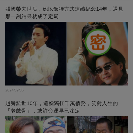
張國榮去世后，她以獨特方式連續紀念14年，遇見
那一刻結果就成了定局
2024/09/06
趙舜離世10年，遺孀獨扛千萬債務，笑對人生的
「老戲骨」，或許命運早已注定