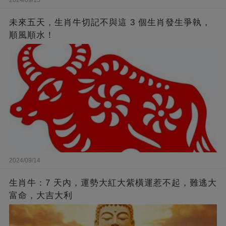
未來五天，生肖牛切記不與這 3 個生肖發生爭執，
順風順水！
2024/09/14
生肖牛：7 天內，運勢大紅大紫橫運惹不起，難逃大
富命，大吉大利