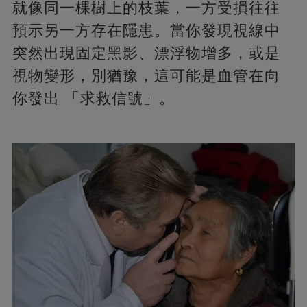
就像同一棵樹上的枝葉，一方受損往往
預示另一方存在隱患。當你發現視線中
突然出現固定黑影、漂浮物增多，或是
視物變形，別猶豫，這可能是血管在向
你發出 「求救信號」。