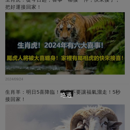
把好運接回家！
2024/09/24
生肖羊：明日5喜降臨！千萬不要讓福氣溜走！5秒
略過
接回家！