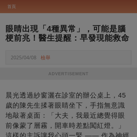
首頁
眼睛出現「4種異常」，可能是腦
梗前兆！醫生提醒：早發現能救命
2025/04/08
檢舉
ADVERTISEMENT
晨光透過紗窗灑在診室的辦公桌上，45
歲的陳先生揉著眼睛坐下，手指無意識
地敲著桌面：「大夫，我最近總覺得眼
前像蒙了層霧，開車時差點闖紅燈。」
這樣的主訴讓我心頭一緊 —— 作為神經