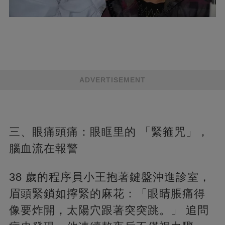
ADVERTISEMENT
三、眼痛頭痛：眼眶里的 「緊箍咒」，
腦血流在報警
38 歲的程序員小王抱著鍵盤沖進診室，
眉頭緊鎖如擰緊的麻花：「眼睛脹痛得
像要炸開，太陽穴跟著突突跳。」 追問