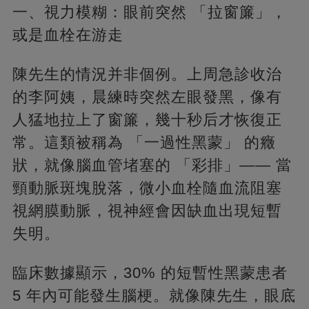
一、視力模糊：眼前突然 「拉窗簾」，
或是血栓在游走
陳先生的情況并非個例。上周急診收治
的李阿姨，晨練時突然左眼發黑，像有
人猛地拉上了窗簾，幾十秒后才恢復正
常。這類被稱為 「一過性黑蒙」 的癥
狀，就像腦血管堵塞的 「彩排」—— 當
頸動脈斑塊脫落，微小血栓隨血流阻塞
視網膜動脈，視神經會因缺血出現短暫
失明。
臨床數據顯示，30% 的短暫性黑蒙患者
5 年內可能發生腦梗。就像陳先生，眼底