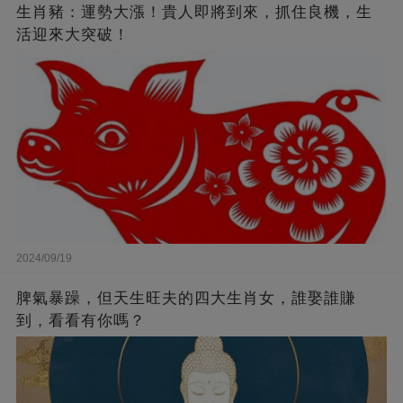
生肖豬：運勢大漲！貴人即將到來，抓住良機，生
活迎來大突破！
2024/09/19
脾氣暴躁，但天生旺夫的四大生肖女，誰娶誰賺
到，看看有你嗎？