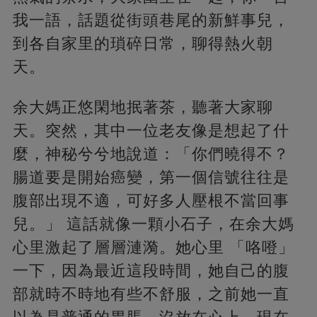
我一語，話題從街頭巷尾的新鮮事兒，
到各自家里的瑣碎日常，聊得熱火朝
天。
余大媽正悠閑地抿著茶，聽著大家聊
天。突然，其中一位老友像是想起了什
麼，神秘兮兮地說道：「你們曉得不？
腸道要是開始癌變，第一個信號往往是
腹部出現不適，可好多人壓根不當回事
兒。」 這話就像一顆小石子，在余大媽
心里激起了層層漣漪。她心里 「咯噔」
一下，因為最近這段時間，她自己的腹
部就時不時地有些不舒服，之前她一直