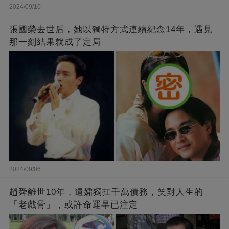
2024/09/10
張國榮去世后，她以獨特方式連續紀念14年，遇見
那一刻結果就成了定局
2024/09/06
趙舜離世10年，遺孀獨扛千萬債務，笑對人生的
「老戲骨」，或許命運早已注定