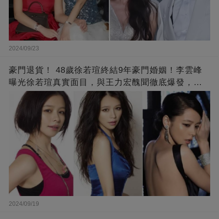
2024/09/23
豪門退貨！ 48歲徐若瑄終結9年豪門婚姻！李雲峰
曝光徐若瑄真實面目，與王力宏醜聞徹底爆發，原
來李靚蕾說的都是真的 ！
2024/09/19