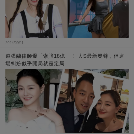
2024/09/11
遭張蘭律師爆「索賠18億」！ 大S最新發聲，但這
場糾紛似乎開局就是定局