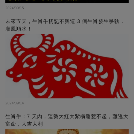
2024/09/15
未來五天，生肖牛切記不與這 3 個生肖發生爭執，
順風順水！
2024/09/14
生肖牛：7 天內，運勢大紅大紫橫運惹不起，難逃大
富命，大吉大利