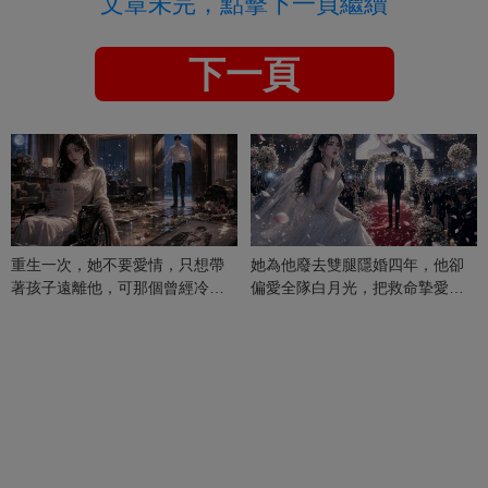
文章未完，點擊下一頁繼續
下一頁
重生一次，她不要愛情，只想帶
她為他廢去雙腿隱婚四年，他卻
著孩子遠離他，可那個曾經冷漠
偏愛全隊白月光，把救命摯愛當
的男人，一次次將她逼入懷中...
成畢生負擔