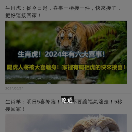
生肖虎：從今日起，喜事一樁接一件，快來接了，
把好運接回家！
2024/09/24
略過
生肖羊：明日5喜降臨！千萬不要讓福氣溜走！5秒
接回家！