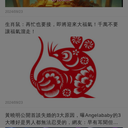
2024/09/23
生肖鼠：再忙也要接，即將迎來大福氣！千萬不要
讓福氣溜走！
2024/09/23
黃曉明公開首談失婚的3大原因，曝Angelababy的3
大嗜好是男人都無法忍受的，網友：早有耳聞但想