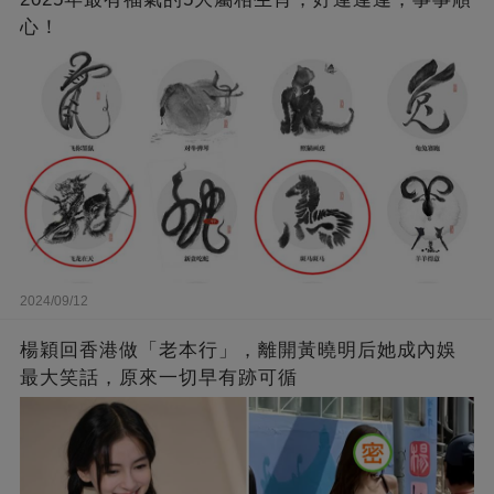
心！
2024/09/12
楊穎回香港做「老本行」，離開黃曉明后她成內娛
最大笑話，原來一切早有跡可循