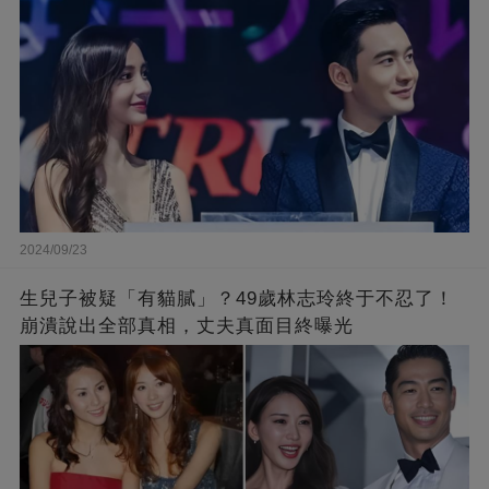
不到那麼嚴重！
2024/09/23
生兒子被疑「有貓膩」？49歲林志玲終于不忍了！
崩潰說出全部真相，丈夫真面目終曝光