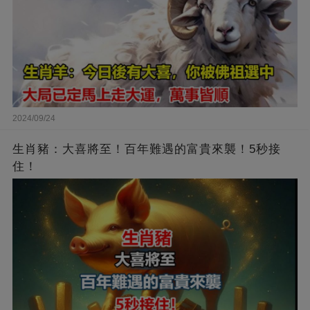
2024/09/24
生肖豬：大喜將至！百年難遇的富貴來襲！5秒接
住！