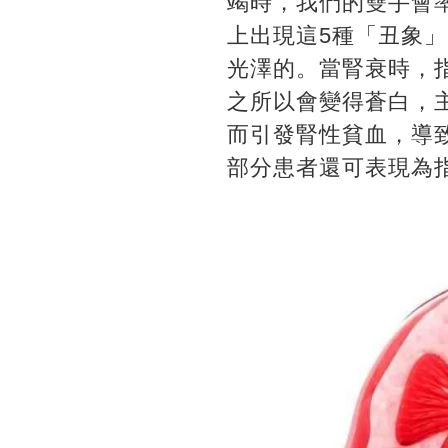
竭時，我們的雙手會率
上出現這5種「丑象
光澤的。當腎衰時，
之所以會變得蒼白，
而引發腎性貧血，導
部分患者還可表現為