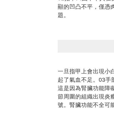
顯的凹凸不平，僅憑
題。
一旦指甲上會出現小
起了氣血不足。03
這是因為腎臟功能障
節周圍的組織出現炎
號。腎臟功能不全可