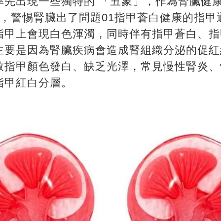
先出現一些獨特的 「丑象」，作為腎臟健康
」，警惕腎臟出了問題01指甲蒼白健康的指甲
指甲上會現白色渾濁，同時伴有指甲蒼白、指
主要是因為腎臟疾病會造成腎組織分泌的促紅
致指甲顏色發白、缺乏光澤，常見慢性腎炎、
指甲紅白分層。