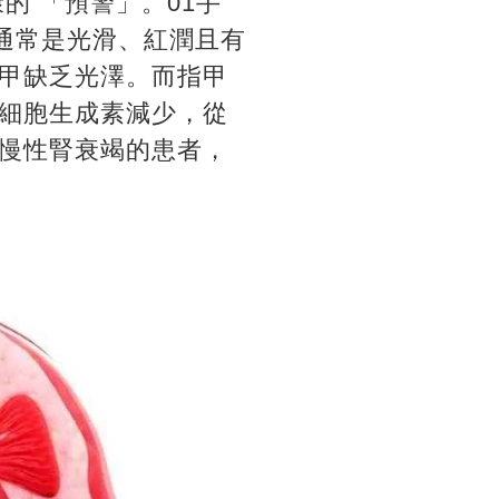
的 「預警」。01手
通常是光滑、紅潤且有
甲缺乏光澤。而指甲
細胞生成素減少，從
慢性腎衰竭的患者，