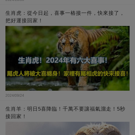
生肖虎：從今日起，喜事一樁接一件，快來接了，
把好運接回家！
2024/09/24
生肖羊：明日5喜降臨！千萬不要讓福氣溜走！5秒
接回家！