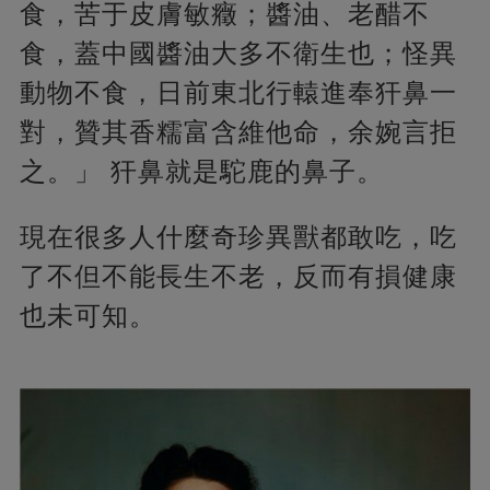
食，苦于皮膚敏癥；醬油、老醋不
食，蓋中國醬油大多不衛生也；怪異
動物不食，日前東北行轅進奉犴鼻一
對，贊其香糯富含維他命，余婉言拒
之。」 犴鼻就是駝鹿的鼻子。
現在很多人什麼奇珍異獸都敢吃，吃
了不但不能長生不老，反而有損健康
也未可知。