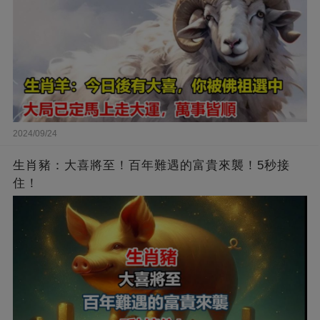
2024/09/24
生肖豬：大喜將至！百年難遇的富貴來襲！5秒接
住！