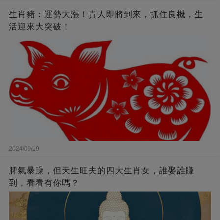
生肖豬：運勢大漲！貴人即將到來，抓住良機，生
活迎來大突破！
2024/09/19
脾氣暴躁，但天生旺夫的四大生肖女，誰娶誰賺
到，看看有你嗎？