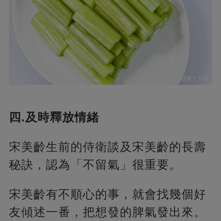
四.及時釋放情緒
宋美齡生前的侍衛談及宋美齡的長壽
秘訣，認為「不留氣」很重要。
宋美齡有不順心的事，就會找幾個好
友傾述一番，把想發的脾氣發出來。