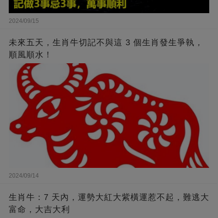
2024/09/15
未來五天，生肖牛切記不與這 3 個生肖發生爭執，
順風順水！
2024/09/14
生肖牛：7 天內，運勢大紅大紫橫運惹不起，難逃大
富命，大吉大利