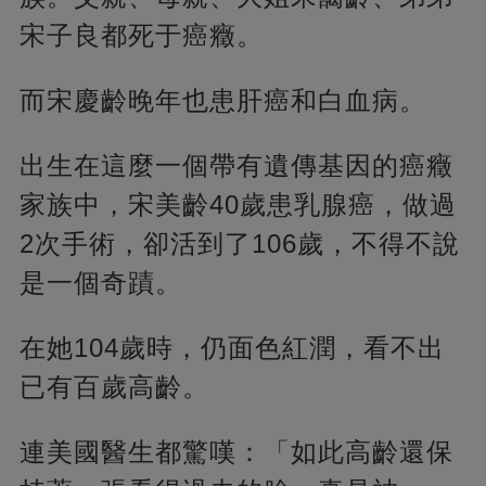
宋子良都死于癌癥。
而宋慶齡晚年也患肝癌和白血病。
出生在這麼一個帶有遺傳基因的癌癥
家族中，宋美齡40歲患乳腺癌，做過
2次手術，卻活到了106歲，不得不說
是一個奇蹟。
在她104歲時，仍面色紅潤，看不出
已有百歲高齡。
連美國醫生都驚嘆：「如此高齡還保