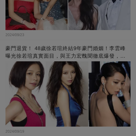
2024/09/23
豪門退貨！ 48歲徐若瑄終結9年豪門婚姻！李雲峰
曝光徐若瑄真實面目，與王力宏醜聞徹底爆發，原
來李靚蕾說的都是真的 ！
2024/09/19