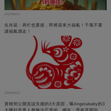
2024/09/23
生肖鼠：再忙也要接，即將迎來大福氣！千萬不要
讓福氣溜走！
2024/09/23
黃曉明公開首談失婚的3大原因，曝Angelababy的3
大嗜好是男人都無法忍受的，網友：早有耳聞但想