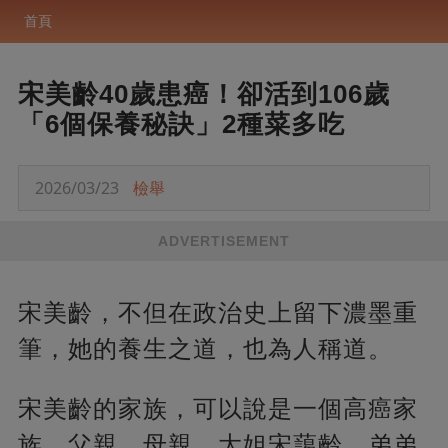
首頁
宋美齡40歲患癌！卻活到106歲
「6個保養秘訣」2種菜多吃
2026/03/23
檢舉
ADVERTISEMENT
宋美齡，不但在政治史上留下濃墨重
筆，她的養生之道，也為人稱道。
宋美齡的家族，可以說是一個高癌家
族。父親、母親、大姐宋藹齡、弟弟