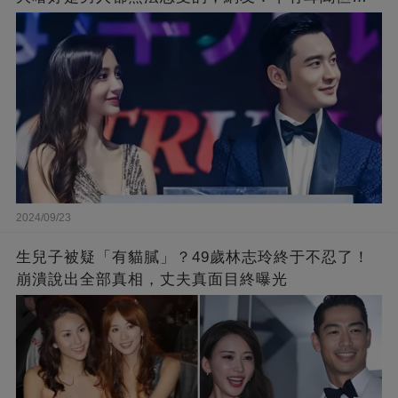
不到那麼嚴重！
2024/09/23
生兒子被疑「有貓膩」？49歲林志玲終于不忍了！
崩潰說出全部真相，丈夫真面目終曝光