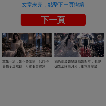
文章未完，點擊下一頁繼續
下一頁
重生一次，她不要愛情，只想帶
她為他廢去雙腿隱婚四年，他卻
著孩子遠離他，可那個曾經冷漠
偏愛全隊白月光，把救命摯愛當
的男人，一次次將她逼入懷中...
成畢生負擔