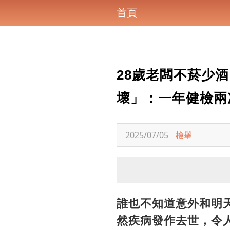
首頁
28歲老闆不菸少
壞」：一年健檢兩
2025/07/05
檢舉
誰也不知道意外和明
然疾病發作去世，令