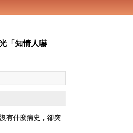
曝光「知情人嚇
沒有什麼病史，卻突