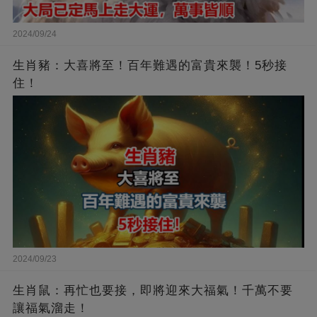
2024/09/24
生肖豬：大喜將至！百年難遇的富貴來襲！5秒接
住！
2024/09/23
生肖鼠：再忙也要接，即將迎來大福氣！千萬不要
讓福氣溜走！