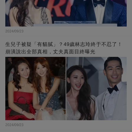
2024/09/23
生兒子被疑「有貓膩」？49歲林志玲終于不忍了！
崩潰說出全部真相，丈夫真面目終曝光
2024/09/23