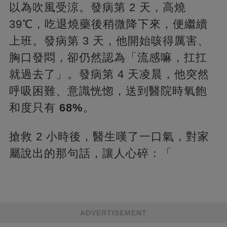
以為吹風受涼。發病第 2 天，高燒
39℃，吃退燒藥後稍微降下來，便繼續
上班。發病第 3 天，他開始咳得厲害、
胸口發悶，卻仍然認為「流感嘛，扛扛
就過去了」。發病第 4 天凌晨，他突然
呼吸困難、意識恍惚，送到醫院時氧飽
和度只有
68%
。
搶救 2 小時後，醫生嘆了一口氣，對家
屬說出的那句話，讓人心碎：「
ADVERTISEMENT