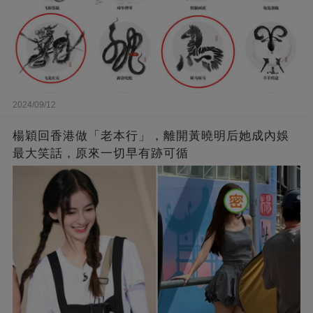
2024/09/12
楊穎回香港做「老本行」，離開黃曉明后她成內娛
最大笑話，原來一切早有跡可循