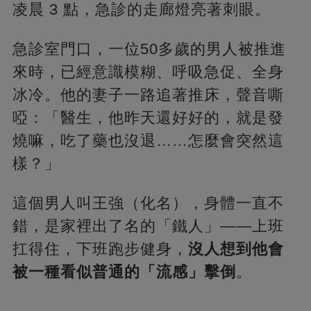
凌晨 3 點，急診的走廊燈亮著刺眼。
急診室門口，一位50多歲的男人被推進
來時，已經意識模糊、呼吸急促、全身
冰冷。他的妻子一路追著推床，聲音嘶
啞：「醫生，他昨天還好好的，就是發
燒嘛，吃了藥也沒退……怎麼會突然這
樣？」
這個男人叫王強（化名），身體一直不
錯，是家裡出了名的「鐵人」——上班
扛得住，下班跑步健身，
沒人想到他會
被一種看似普通的「流感」擊倒
。