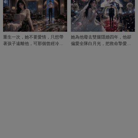
重生一次，她不要愛情，只想帶
她為他廢去雙腿隱婚四年，他卻
著孩子遠離他，可那個曾經冷漠
偏愛全隊白月光，把救命摯愛當
的男人，一次次將她逼入懷中...
成畢生負擔