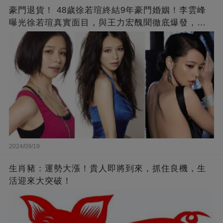
豪門退貨！ 48歲徐若瑄終結9年豪門婚姻！李雲峰
曝光徐若瑄真實面目，與王力宏醜聞徹底爆發，原
來李靚蕾說的都是真的 ！
2024/09/19
生肖豬：運勢大漲！貴人即將到來，抓住良機，生
活迎來大突破！