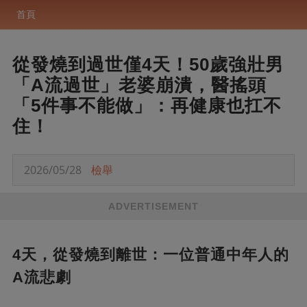
首頁
從發燒到過世僅4天！50歲強壯男
「A流過世」老婆崩潰，醫搖頭
「5件事不能做」：再健康也扛不
住！
2026/05/28
檢舉
ADVERTISEMENT
4天，從發燒到離世：一位普通中年人的
A流悲劇