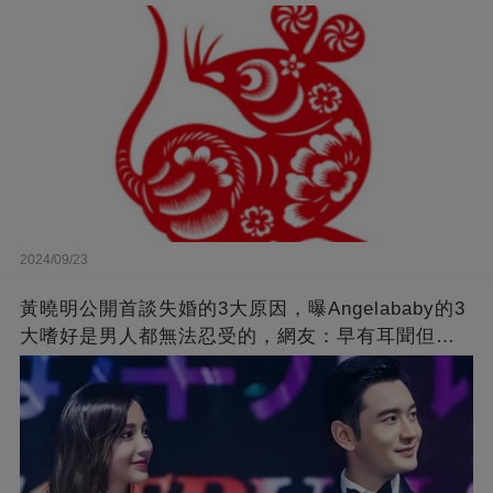
2024/09/23
黃曉明公開首談失婚的3大原因，曝Angelababy的3
大嗜好是男人都無法忍受的，網友：早有耳聞但想
不到那麼嚴重！