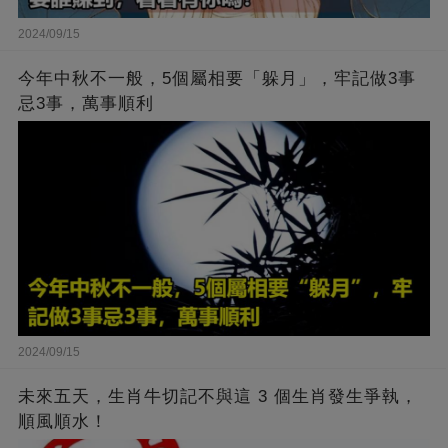
2024/09/15
今年中秋不一般，5個屬相要「躲月」，牢記做3事
忌3事，萬事順利
2024/09/15
未來五天，生肖牛切記不與這 3 個生肖發生爭執，
順風順水！