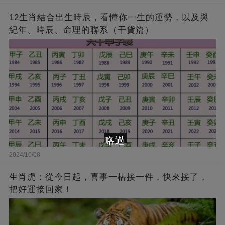
12生肖結合出生時辰，看懂你一生的運勢，以及與
紀年、時辰、命理的聯系（干貨篇）
略過
2024/10/08
生肖虎：從今日起，喜事一樁接一件，快來接了，
把好運接回家！