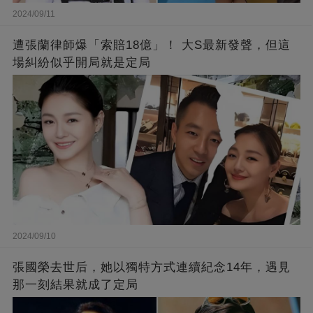
2024/09/11
遭張蘭律師爆「索賠18億」！ 大S最新發聲，但這
場糾紛似乎開局就是定局
2024/09/10
張國榮去世后，她以獨特方式連續紀念14年，遇見
那一刻結果就成了定局