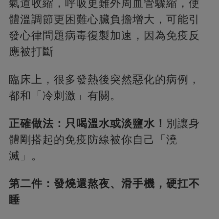
氣道收縮，呼吸更難外周血管驟縮，使
體溫調節更困難心臟負擔增大，可能引
發心律問題病毒復製加速，因為免疫反
應被打斷
臨床上，很多發熱後突然惡化的病例，
都和「冷刺激」有關。
正確做法：只喝溫水或淡鹽水！
別讓身
體剛搭起的免疫防線被你自己「澆
滅」。
第二件：發燒還熬夜、滑手機，硬扛不
睡