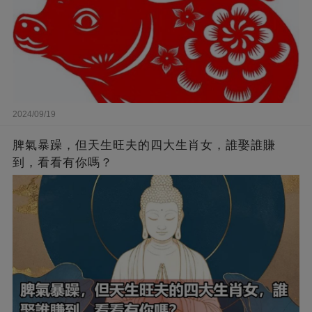
2024/09/19
脾氣暴躁，但天生旺夫的四大生肖女，誰娶誰賺
到，看看有你嗎？