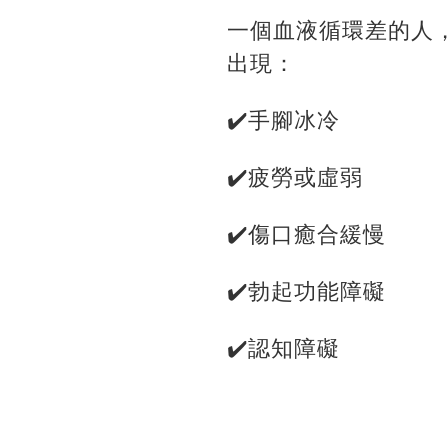
一個血液循環差的人
出現：
✔️手腳冰冷
✔️疲勞或虛弱
✔️傷口癒合緩慢
✔️勃起功能障礙
✔️認知障礙