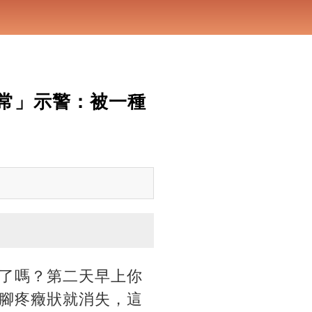
常」示警：被一種
了嗎？第二天早上你
腳疼癥狀就消失，這