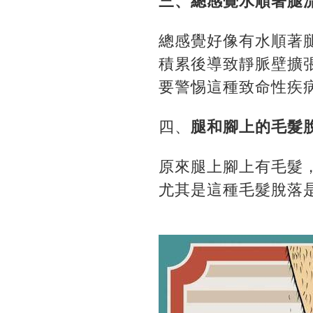
三、總感覺水順著腿
總感覺好像有水順著
積累後導致靜脈壁擴
要警惕這種致命性疾
四、
腿和腳上的毛髮
原來腿上腳上有毛髮
尤其是這種毛髮脫落