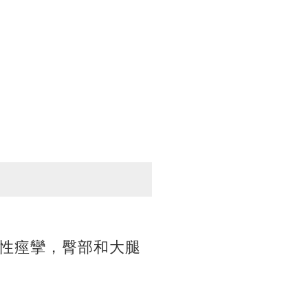
性痙攣，臀部和大腿