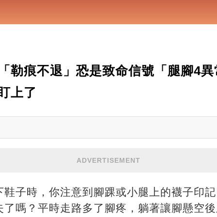
「勒痕不退」恐是致命信號「腿腳4異
盯上了
ADVERTISEMENT
下鞋子時，你注意到腳踝或小腿上的襪子印記
失了嗎？平時走路多了腳疼，躺著讓腳懸空後