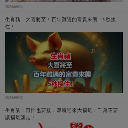
2024/09/24
生肖豬：大喜將至！百年難遇的富貴來襲！5秒接
住！
2024/09/23
生肖鼠：再忙也要接，即將迎來大福氣！千萬不要
讓福氣溜走！