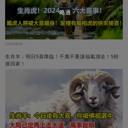
略過
2024/09/24
生肖羊：明日5喜降臨！千萬不要讓福氣溜走！5秒
接回家！