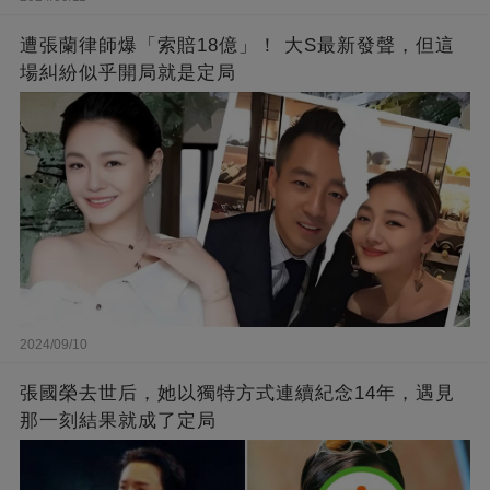
遭張蘭律師爆「索賠18億」！ 大S最新發聲，但這
場糾紛似乎開局就是定局
2024/09/10
張國榮去世后，她以獨特方式連續紀念14年，遇見
那一刻結果就成了定局