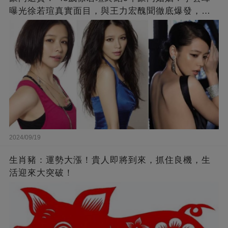
曝光徐若瑄真實面目，與王力宏醜聞徹底爆發，原
來李靚蕾說的都是真的 ！
2024/09/19
生肖豬：運勢大漲！貴人即將到來，抓住良機，生
活迎來大突破！