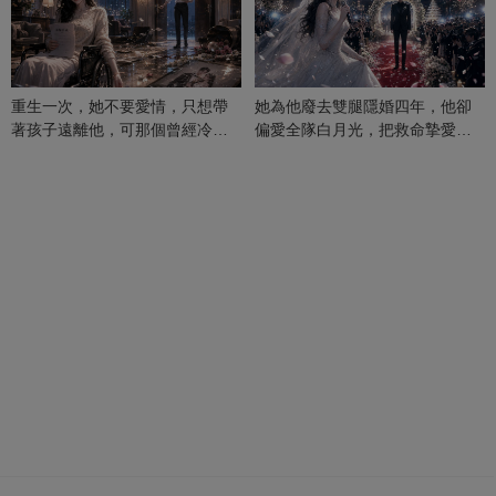
重生一次，她不要愛情，只想帶
她為他廢去雙腿隱婚四年，他卻
著孩子遠離他，可那個曾經冷漠
偏愛全隊白月光，把救命摯愛當
的男人，一次次將她逼入懷中...
成畢生負擔