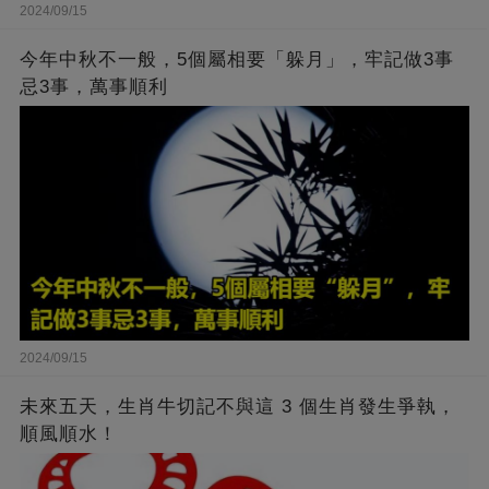
2024/09/15
今年中秋不一般，5個屬相要「躲月」，牢記做3事
忌3事，萬事順利
2024/09/15
未來五天，生肖牛切記不與這 3 個生肖發生爭執，
順風順水！