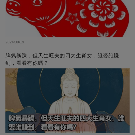
2024/09/19
脾氣暴躁，但天生旺夫的四大生肖女，誰娶誰賺
到，看看有你嗎？