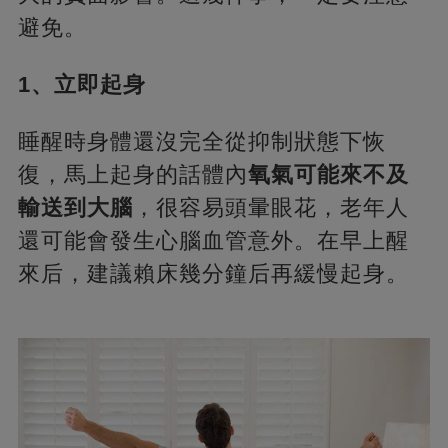
避免。
1、立即起身
睡醒時身體還沒完全從抑制狀態下恢
復，馬上起身的話體內
氧氣可能來不及
輸送到大腦
，很容易頭暈眼花，老年人
還可能會發生心腦血管意外。在早上醒
來后，建議賴床幾分鐘后再緩慢起身。