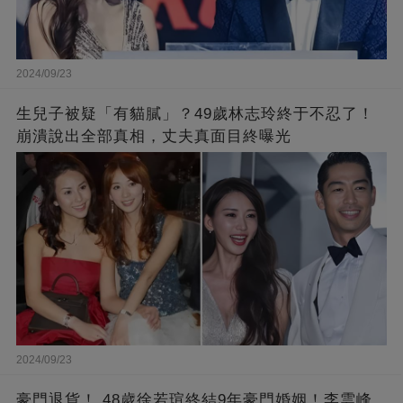
2024/09/23
生兒子被疑「有貓膩」？49歲林志玲終于不忍了！
崩潰說出全部真相，丈夫真面目終曝光
2024/09/23
豪門退貨！ 48歲徐若瑄終結9年豪門婚姻！李雲峰