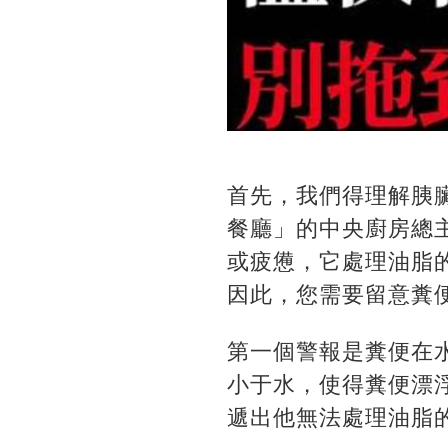
首先，我們得理解胰
餐廳」的中央廚房總
或疲憊，它處理油脂
因此，您需要留意糞
第一個警報是糞便在
小于水，使得糞便漂
遞出他無法處理油脂