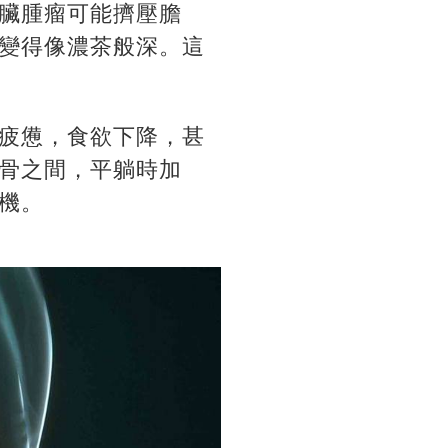
臟腫瘤可能擠壓膽
變得像濃茶般深。這
疲憊，食欲下降，甚
骨之間，平躺時加
機。