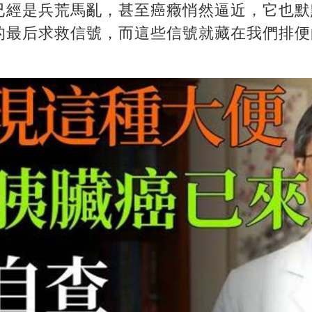
已經是兵荒馬亂，甚至癌癥悄然逼近，它也默
的最后求救信號，而這些信號就藏在我們排便