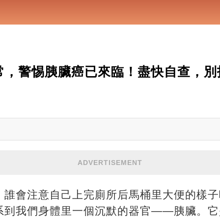
常，警惕胰臟癌已來臨！盡快自查，別
ADVERTISEMENT
，誰會注意自己上完廁所后馬桶里大便的樣子
系到我們身體里一個沉默的器官——胰臟。它