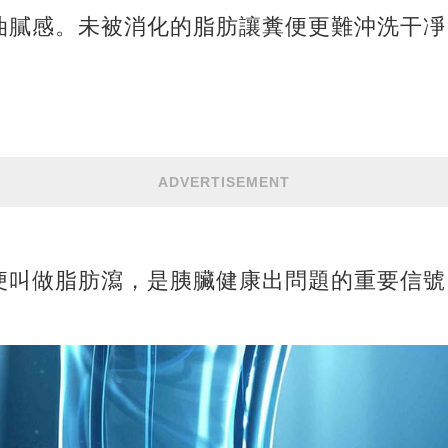
油膩感。未被消化的脂肪讓糞便更難沖洗干凈
ADVERTISEMENT
便叫做脂肪瀉，是胰臟健康出問題的重要信號