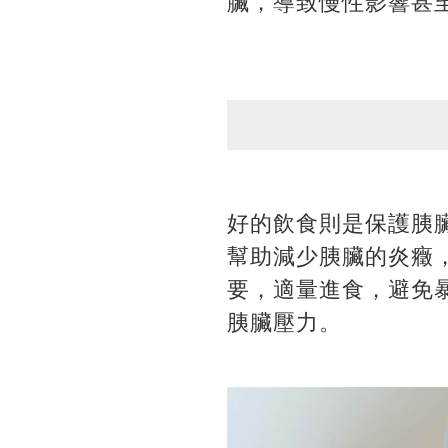
臟，導致慢性影響甚
好的飲食則是保護胰
幫助減少胰臟的炎癥
要，適量進食，避免
胰臟壓力。