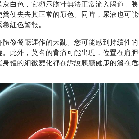
呈灰白色，它顯示膽汁無法正常流入腸道。胰
使糞便失去其正常的顏色。同時，尿液也可能
緊急紅色警報。
身體像餐廳運作的大亂。您可能感到持續性的
輕。此外，莫名的背痛可能出現，位置在肩胛
些身體的細微變化都在訴說胰臟健康的潛在危