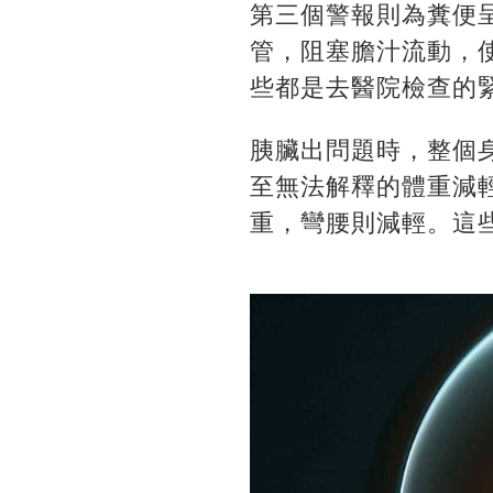
第三個警報則為糞便
管，阻塞膽汁流動，
些都是去醫院檢查的
胰臟出問題時，整個
至無法解釋的體重減
重，彎腰則減輕。這