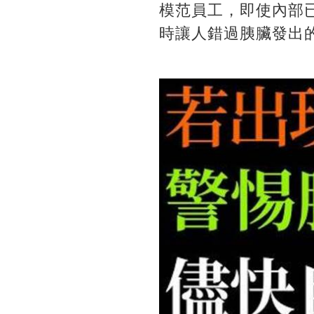
模范員工，即使內部
時讓人錯過胰臟發出