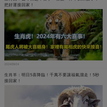
把好運接回家！
2024/09/24
生肖羊：明日5喜降臨！千萬不要讓福氣溜走！5秒
接回家！