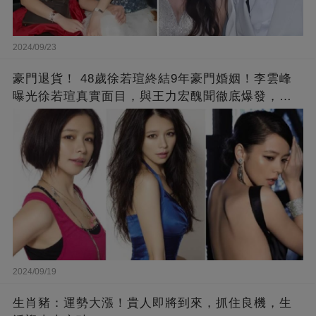
2024/09/23
豪門退貨！ 48歲徐若瑄終結9年豪門婚姻！李雲峰
曝光徐若瑄真實面目，與王力宏醜聞徹底爆發，原
來李靚蕾說的都是真的 ！
2024/09/19
生肖豬：運勢大漲！貴人即將到來，抓住良機，生