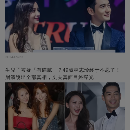
2024/09/23
生兒子被疑「有貓膩」？49歲林志玲終于不忍了！
崩潰說出全部真相，丈夫真面目終曝光