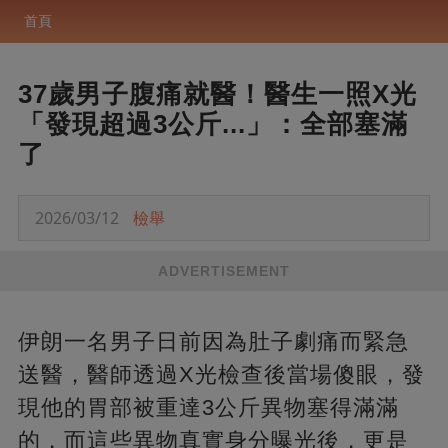
首頁
37歲男子腹痛就醫！醫生一照X光
「發現超過3公斤...」：全部塞滿
了
2026/03/12
檢舉
ADVERTISEMENT
伊朗一名男子日前因為肚子劇痛而緊急
送醫，醫師透過X光檢查後當場傻眼，發
現他的胃部被重達3公斤異物塞得滿滿
的，而這些異物真實身分曝光後，更是