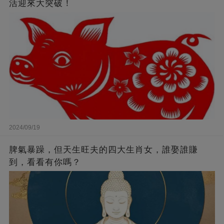
活迎來大突破！
2024/09/19
脾氣暴躁，但天生旺夫的四大生肖女，誰娶誰賺
到，看看有你嗎？