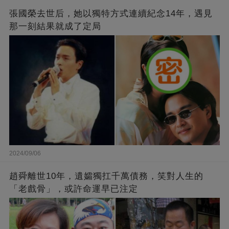
張國榮去世后，她以獨特方式連續紀念14年，遇見
那一刻結果就成了定局
2024/09/06
趙舜離世10年，遺孀獨扛千萬債務，笑對人生的
「老戲骨」，或許命運早已注定