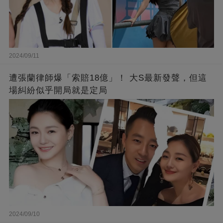
2024/09/11
遭張蘭律師爆「索賠18億」！ 大S最新發聲，但這
場糾紛似乎開局就是定局
2024/09/10