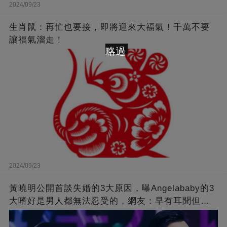
2024/09/23
生肖鼠：再忙也要接，即將迎來大福氣！千萬不要
讓福氣溜走！
略過
2024/09/23
黃曉明公開首談失婚的3大原因，曝Angelababy的3
大嗜好是男人都無法忍受的，網友：早有耳聞但想
不到那麼嚴重！