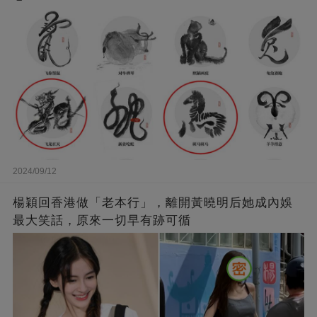
2024/09/12
楊穎回香港做「老本行」，離開黃曉明后她成內娛
最大笑話，原來一切早有跡可循