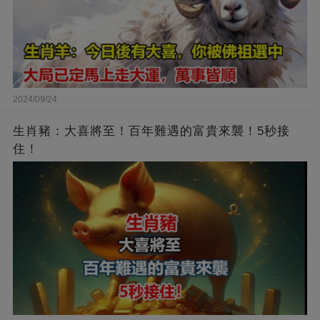
2024/09/24
生肖豬：大喜將至！百年難遇的富貴來襲！5秒接
住！