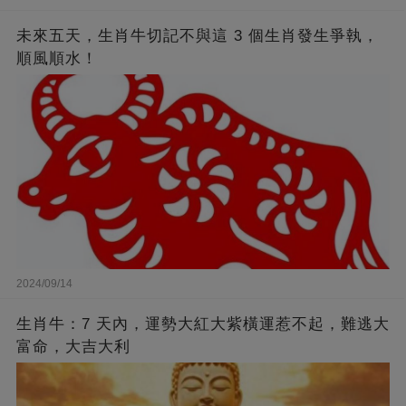
未來五天，生肖牛切記不與這 3 個生肖發生爭執，
順風順水！
2024/09/14
生肖牛：7 天內，運勢大紅大紫橫運惹不起，難逃大
富命，大吉大利