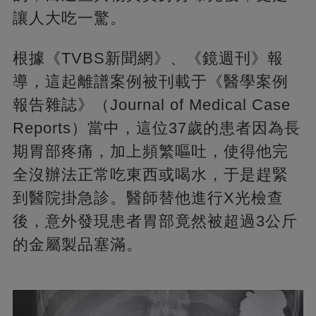
讓人大吃一驚。
根據《TVBS新聞網》、《鏡週刊》報
導，這起離譜案例被刊載于《醫學案例
報告雜誌》（Journal of Medical Case
Reports）當中，這位37歲的患者因為長
期胃部疼痛，加上頻繁嘔吐，使得他完
全沒辦法正常吃東西或喝水，于是趕緊
到醫院掛急診。醫師替他進行X光檢查
後，意外發現患者胃部竟然被超過3公斤
的金屬製品塞滿。