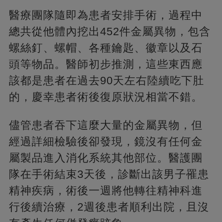
醫療團隊隨即為患者安排手術，過程中
總共從他體內挖出452件金屬異物，包含
螺絲釘、螺帽、各種鑰匙、徽章以及石
頭等物品。醫師初步推測，這些東西應
該都是患者在過去90天左右陸續吃下肚
的，慶幸患者術後復原狀況相當不錯。
儘管患者吞下這麼大量的金屬異物，但
經過詳細檢驗後卻發現，鏡沒有任何金
屬製品進入消化系統其他部位。醫護團
隊在手術結束3天後，診斷出該男子罹患
精神疾病，術後一週將他轉往精神科進
行後續治療，2週後患者順利出院，且沒