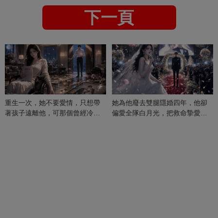
下一頁
重生一次，她不要愛情，只想帶
她為他廢去雙腿隱婚四年，他卻
著孩子遠離他，可那個曾經冷漠
偏愛全隊白月光，把救命摯愛當
的男人，一次次將她逼入懷中...
成畢生負擔