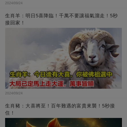
2024/09/24
生肖羊：明日5喜降臨！千萬不要讓福氣溜走！5秒
接回家！
2024/09/24
生肖豬：大喜將至！百年難遇的富貴來襲！5秒接
住！