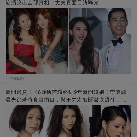
崩潰說出全部真相，丈夫真面目終曝光
2024/09/23
豪門退貨！ 48歲徐若瑄終結9年豪門婚姻！李雲峰
曝光徐若瑄真實面目，與王力宏醜聞徹底爆發，原
來李靚蕾說的都是真的 ！