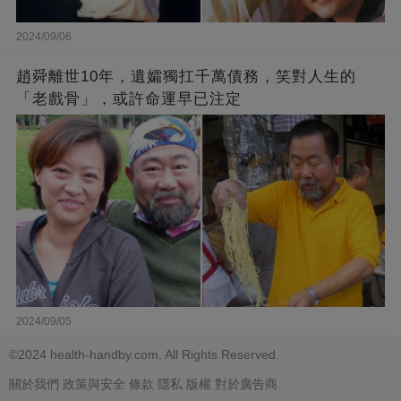
2024/09/06
趙舜離世10年，遺孀獨扛千萬債務，笑對人生的
「老戲骨」，或許命運早已注定
2024/09/05
©2024 health-handby.com. All Rights Reserved.
關於我們
政策與安全
條款
隱私
版權
對於廣告商