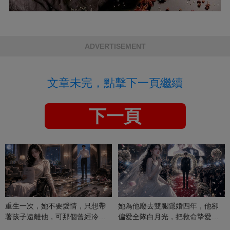
ADVERTISEMENT
文章未完，點擊下一頁繼續
下一頁
重生一次，她不要愛情，只想帶
她為他廢去雙腿隱婚四年，他卻
著孩子遠離他，可那個曾經冷漠
偏愛全隊白月光，把救命摯愛當
的男人，一次次將她逼入懷中...
成畢生負擔