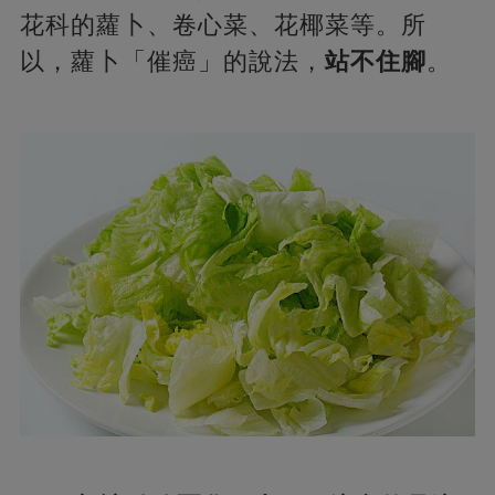
花科的蘿卜、卷心菜、花椰菜等。所
以，蘿卜「催癌」的說法，
站不住腳
。