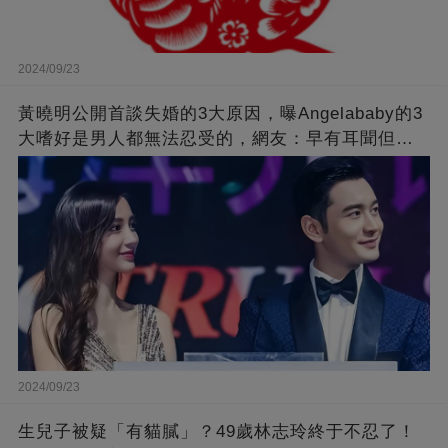
2024/09/23
黃曉明公開首談失婚的3大原因，曝Angelababy的3
大嗜好是男人都無法忍受的，網友：早有耳聞但想
不到那麼嚴重！
2024/09/23
生兒子被疑「有貓膩」？49歲林志玲終于不忍了！