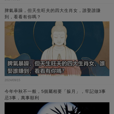
脾氣暴躁，但天生旺夫的四大生肖女，誰娶誰賺
到，看看有你嗎？
2024/09/15
今年中秋不一般，5個屬相要「躲月」，牢記做3事
忌3事，萬事順利