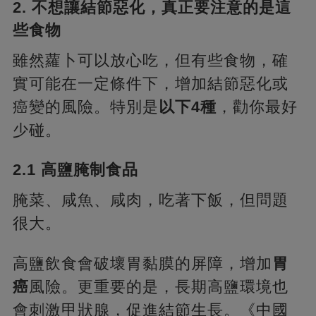
2. 不想讓結節惡化，真正要注意的是這
些食物
雖然蘿卜可以放心吃，但有些食物，確
實可能在一定條件下，增加結節惡化或
癌變的風險。特別是
以下4種
，勸你最好
少碰。
2.1 高鹽腌制食品
腌菜、咸魚、咸肉，吃著下飯，但問題
很大。
高鹽飲食會破壞胃黏膜的屏障，增加
胃
癌
風險。更重要的是，長期高鹽環境也
會刺激甲狀腺，促進結節生長。《中國