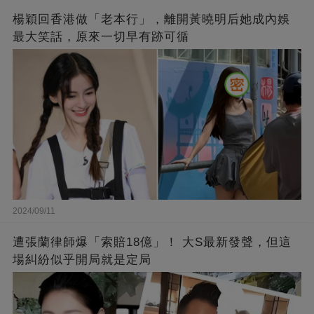
楊穎回香港做「老本行」，離開黃曉明后她成內娛
最大笑話，原來一切早有跡可循
2024/09/11
遭張蘭律師爆「索賠18億」！ 大S最新發聲，但這
場糾紛似乎開局就是定局