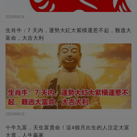
2024/09/14
生肖牛：7 天內，運勢大紅大紫橫運惹不起，難逃大
富命，大吉大利
2024/09/13
十牛九富，天生富貴命！這4個月出生的人注定大富
大貴，人生贏家