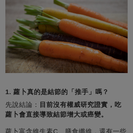
1. 蘿卜真的是結節的「推手」嗎？
先說結論：
目前沒有權威研究證實，吃
蘿卜會直接導致結節增大或癌變。
蘿卜富含維生素C、膳食纖維，還有一些