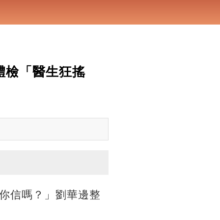
體檢「醫生狂搖
你信嗎？」劉華邊整