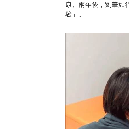
康。兩年後，劉華如
驗」。