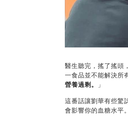
醫生聽完，搖了搖頭
一食品並不能解決所
營養過剩。
」
這番話讓劉華有些驚
會影響你的血糖水平