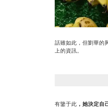
話雖如此，但劉華的
上的資訊。
有鑒于此
，她決定自