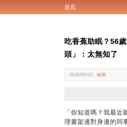
首頁
吃香蕉助眠？56
頭」：太無知了
2026/05/25
檢舉
「你知道嗎？我最近
理書架邊對身邊的同