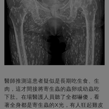
醫師推測這患者疑似是長期吃生食、生
肉，這才間接將寄生蟲的蟲卵或幼蟲吃
下肚。在場醫護人員聽了全都嚇傻，看
著全身都是寄生蟲的X光，有人狂起雞皮