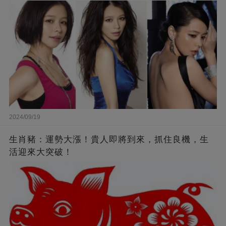
來李靚蕾說的都是真的 ！
2024/09/19
生肖豬：運勢大漲！貴人即將到來，抓住良機，生
活迎來大突破！