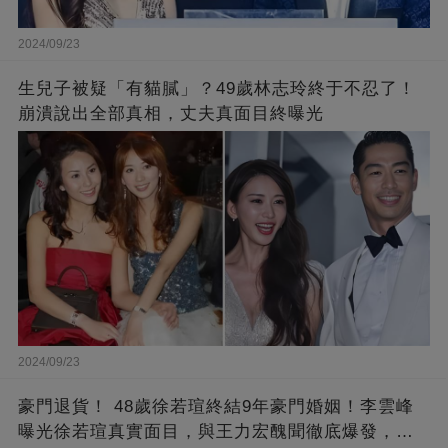
2024/09/23
生兒子被疑「有貓膩」？49歲林志玲終于不忍了！
崩潰說出全部真相，丈夫真面目終曝光
2024/09/23
豪門退貨！ 48歲徐若瑄終結9年豪門婚姻！李雲峰
曝光徐若瑄真實面目，與王力宏醜聞徹底爆發，原