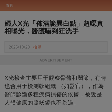
首頁
婦人X光「佈滿詭異白點」超噁真
相曝光，醫護嚇到狂洗手
2025/10/20
檢舉
ADVERTISEMENT
X光檢查主要用于觀察骨骼和關節，有時
也會用于檢測軟組織 （如器官），作為
醫師診斷多種疾病損傷的依據，被說是
人體健康的照妖鏡也不為過。