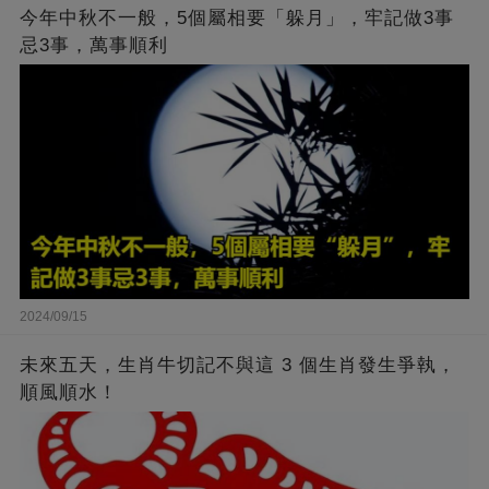
今年中秋不一般，5個屬相要「躲月」，牢記做3事
忌3事，萬事順利
2024/09/15
未來五天，生肖牛切記不與這 3 個生肖發生爭執，
順風順水！