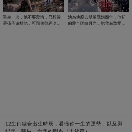
重生一次，她不要愛情，只想帶
她為他廢去雙腿隱婚四年，他卻
著孩子遠離他，可那個曾經冷漠
偏愛全隊白月光，把救命摯愛當
的男人，一次次將她逼入懷中...
成畢生負擔
12生肖結合出生時辰，看懂你一生的運勢，以及與
紀年、時辰、命理的聯系（干貨篇）