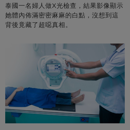
泰國一名婦人做X光檢查，結果影像顯示
她體內佈滿密密麻麻的白點，沒想到這
背後竟藏了超噁真相。