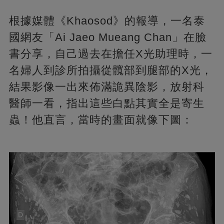
根據媒體《Khaosod》的報導，一名泰
國網友「Ai Jaeo Mueang Chan」在臉
書分享，自己過去在擔任X光助理時，一
名婦人到診所拍攝從髖部到腿部的X光，
結果影像一出來佈滿詭異陰影，放射科
醫師一看，指出這些白點其實全是寄生
蟲！他直言，當時的畫面就像下圖：