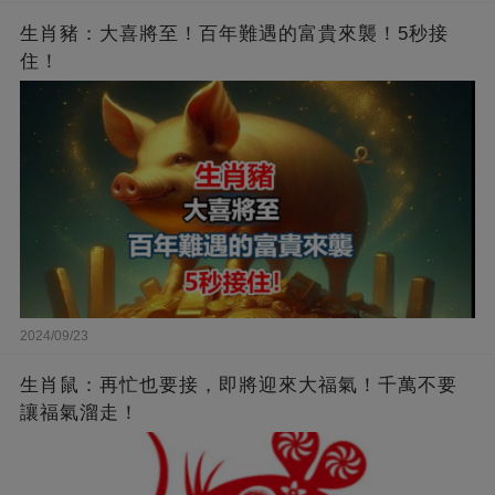
生肖豬：大喜將至！百年難遇的富貴來襲！5秒接
住！
2024/09/23
生肖鼠：再忙也要接，即將迎來大福氣！千萬不要
讓福氣溜走！