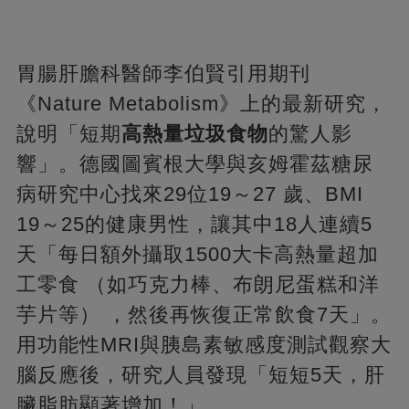
胃腸肝膽科醫師李伯賢引用期刊
《Nature Metabolism》上的最新研究，
說明「短期
高熱量垃圾食物
的驚人影
響」。德國圖賓根大學與亥姆霍茲糖尿
病研究中心找來29位19～27 歲、BMI
19～25的健康男性，讓其中18人連續5
天「每日額外攝取1500大卡高熱量超加
工零食 （如巧克力棒、布朗尼蛋糕和洋
芋片等） ，然後再恢復正常飲食7天」。
用功能性MRI與胰島素敏感度測試觀察大
腦反應後，研究人員發現「短短5天，肝
臟脂肪顯著增加！」