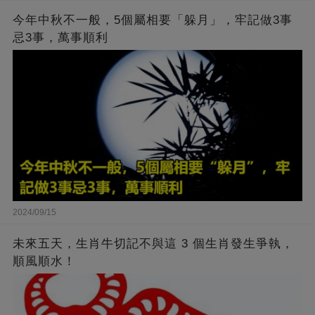
今年中秋不一般，5個屬相要「躲月」，牢記做3事
忌3事，萬事順利
2024/09/15
未來五天，生肖牛切記不與這 3 個生肖發生爭執，
順風順水！