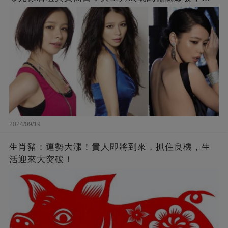
來李靚蕾說的都是真的 ！
2024/09/19
生肖豬：運勢大漲！貴人即將到來，抓住良機，生
活迎來大突破！