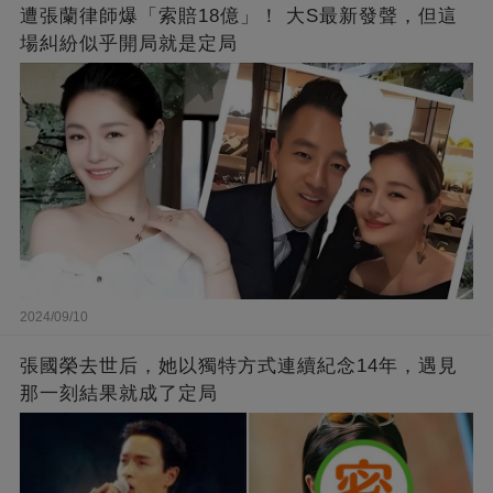
遭張蘭律師爆「索賠18億」！ 大S最新發聲，但這
場糾紛似乎開局就是定局
2024/09/10
張國榮去世后，她以獨特方式連續紀念14年，遇見
那一刻結果就成了定局