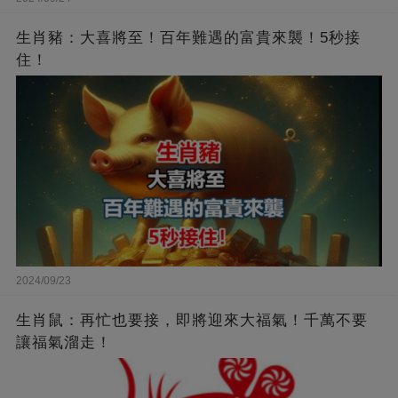
生肖豬：大喜將至！百年難遇的富貴來襲！5秒接
住！
2024/09/23
生肖鼠：再忙也要接，即將迎來大福氣！千萬不要
讓福氣溜走！