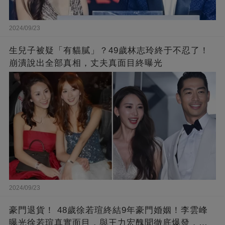
2024/09/23
生兒子被疑「有貓膩」？49歲林志玲終于不忍了！
崩潰說出全部真相，丈夫真面目終曝光
2024/09/23
豪門退貨！ 48歲徐若瑄終結9年豪門婚姻！李雲峰
曝光徐若瑄真實面目，與王力宏醜聞徹底爆發，原