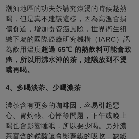
潮汕地區的功夫茶講究滾燙的時候趁熱
喝，但是真不建議這樣，因為高溫會損
傷食道，增加食管癌風險，世界衛生組
織下屬的國際癌癥研究機構（IARC）認
為飲用溫度
超過 65℃ 的熱飲料可能會致
癌，所以用沸水沖的茶，建議放到不燙
嘴再喝。
4、多喝淡茶、少喝濃茶
濃茶含有更多的咖啡因，容易引起惡
心、胃灼熱、心悸等問題，下午或晚上
喝也會影響睡眠，所以要少喝。另外濃
茶富含的鞣酸還會影響鐵的吸收，缺鐵