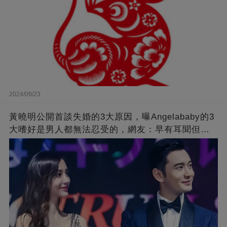
2024/09/23
黃曉明公開首談失婚的3大原因，曝Angelababy的3
大嗜好是男人都無法忍受的，網友：早有耳聞但想
不到那麼嚴重！