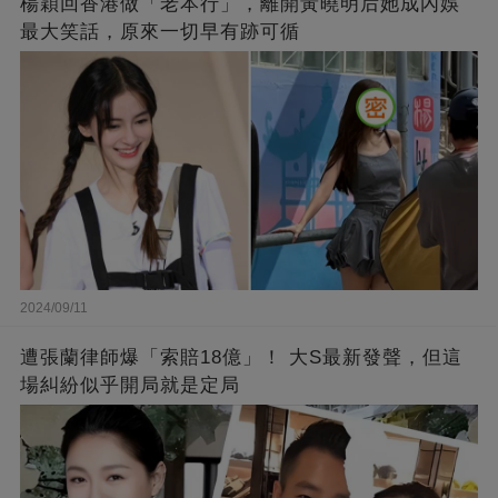
楊穎回香港做「老本行」，離開黃曉明后她成內娛
最大笑話，原來一切早有跡可循
2024/09/11
遭張蘭律師爆「索賠18億」！ 大S最新發聲，但這
場糾紛似乎開局就是定局