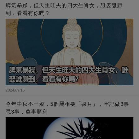
脾氣暴躁，但天生旺夫的四大生肖女，誰娶誰賺
到，看看有你嗎？
2024/09/15
今年中秋不一般，5個屬相要「躲月」，牢記做3事
忌3事，萬事順利