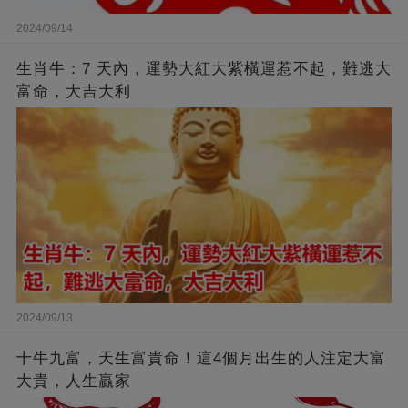
2024/09/14
生肖牛：7 天內，運勢大紅大紫橫運惹不起，難逃大
富命，大吉大利
2024/09/13
十牛九富，天生富貴命！這4個月出生的人注定大富
大貴，人生贏家