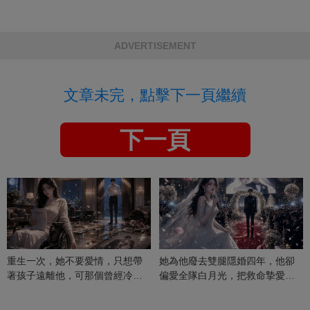
ADVERTISEMENT
文章未完，點擊下一頁繼續
下一頁
重生一次，她不要愛情，只想帶
她為他廢去雙腿隱婚四年，他卻
著孩子遠離他，可那個曾經冷漠
偏愛全隊白月光，把救命摯愛當
的男人，一次次將她逼入懷中...
成畢生負擔