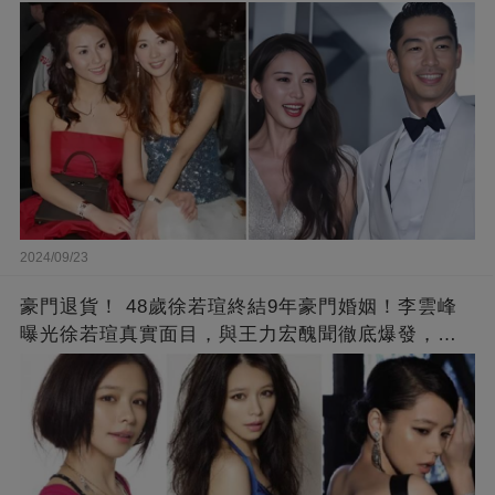
2024/09/23
豪門退貨！ 48歲徐若瑄終結9年豪門婚姻！李雲峰
曝光徐若瑄真實面目，與王力宏醜聞徹底爆發，原
來李靚蕾說的都是真的 ！