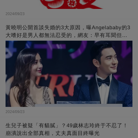
2024/09/23
黃曉明公開首談失婚的3大原因，曝Angelababy的3
大嗜好是男人都無法忍受的，網友：早有耳聞但想
不到那麼嚴重！
2024/09/23
生兒子被疑「有貓膩」？49歲林志玲終于不忍了！
崩潰說出全部真相，丈夫真面目終曝光