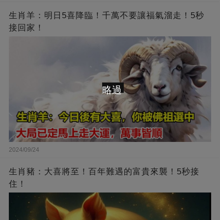
生肖羊：明日5喜降臨！千萬不要讓福氣溜走！5秒
接回家！
略過
2024/09/24
生肖豬：大喜將至！百年難遇的富貴來襲！5秒接
住！