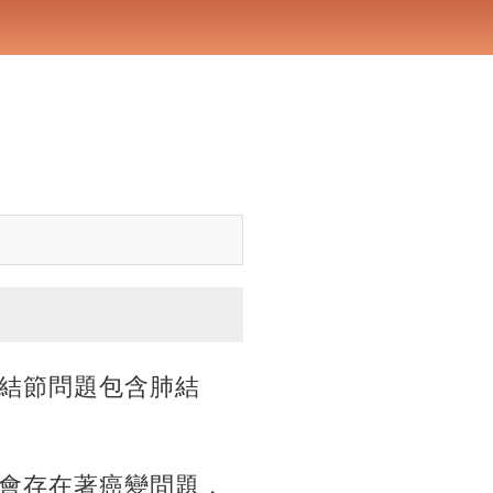
結節問題包含肺結
會存在著癌變問題，