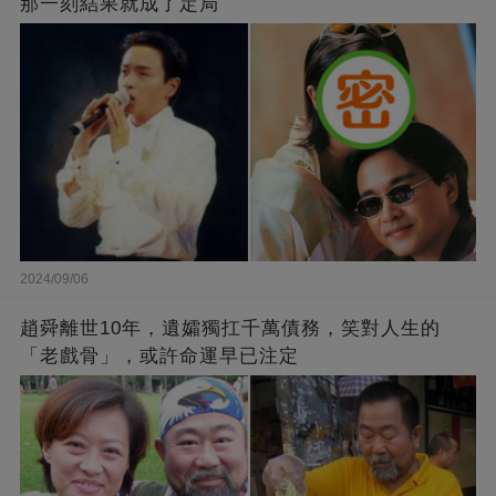
那一刻結果就成了定局
2024/09/06
趙舜離世10年，遺孀獨扛千萬債務，笑對人生的
「老戲骨」，或許命運早已注定