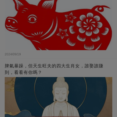
2024/09/19
脾氣暴躁，但天生旺夫的四大生肖女，誰娶誰賺
到，看看有你嗎？