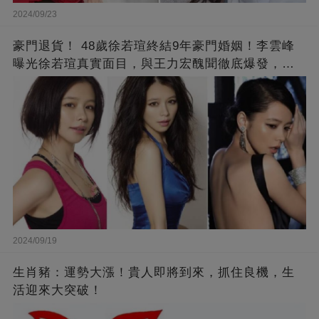
2024/09/23
豪門退貨！ 48歲徐若瑄終結9年豪門婚姻！李雲峰
曝光徐若瑄真實面目，與王力宏醜聞徹底爆發，原
來李靚蕾說的都是真的 ！
2024/09/19
生肖豬：運勢大漲！貴人即將到來，抓住良機，生
活迎來大突破！