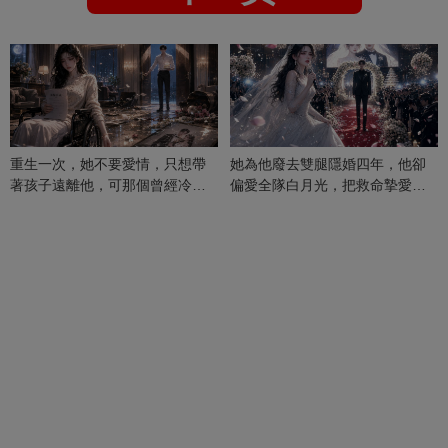
重生一次，她不要愛情，只想帶
她為他廢去雙腿隱婚四年，他卻
著孩子遠離他，可那個曾經冷漠
偏愛全隊白月光，把救命摯愛當
的男人，一次次將她逼入懷中...
成畢生負擔