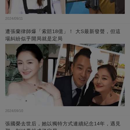
2024/09/11
遭張蘭律師爆「索賠18億」！ 大S最新發聲，但這
場糾紛似乎開局就是定局
2024/09/10
張國榮去世后，她以獨特方式連續紀念14年，遇見