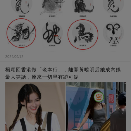
2024/09/12
楊穎回香港做「老本行」，離開黃曉明后她成內娛
最大笑話，原來一切早有跡可循