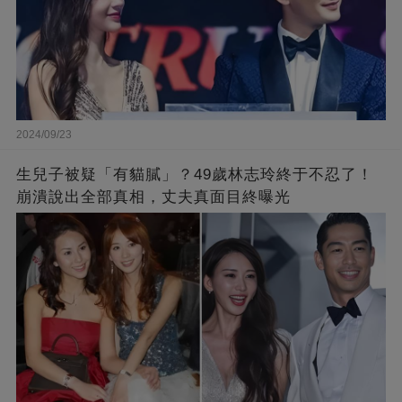
2024/09/23
生兒子被疑「有貓膩」？49歲林志玲終于不忍了！
崩潰說出全部真相，丈夫真面目終曝光