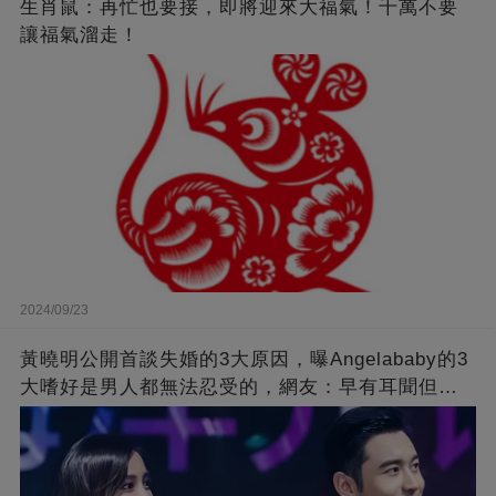
生肖鼠：再忙也要接，即將迎來大福氣！千萬不要
讓福氣溜走！
2024/09/23
黃曉明公開首談失婚的3大原因，曝Angelababy的3
大嗜好是男人都無法忍受的，網友：早有耳聞但想
不到那麼嚴重！