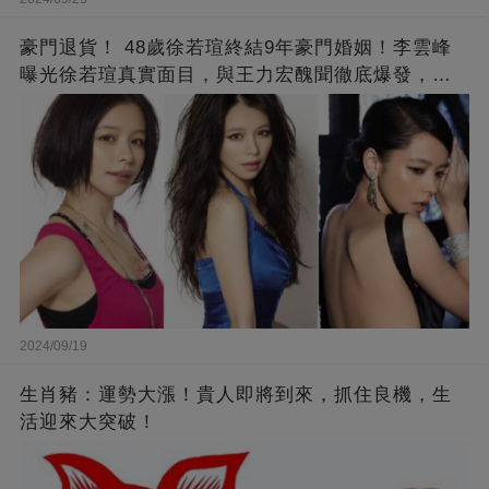
豪門退貨！ 48歲徐若瑄終結9年豪門婚姻！李雲峰
曝光徐若瑄真實面目，與王力宏醜聞徹底爆發，原
來李靚蕾說的都是真的 ！
2024/09/19
生肖豬：運勢大漲！貴人即將到來，抓住良機，生
活迎來大突破！