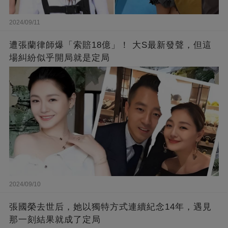
2024/09/11
遭張蘭律師爆「索賠18億」！ 大S最新發聲，但這
場糾紛似乎開局就是定局
2024/09/10
張國榮去世后，她以獨特方式連續紀念14年，遇見
那一刻結果就成了定局