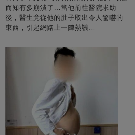
而知有多崩潰了…當他前往醫院求助
後，醫生竟從他的肚子取出令人驚嚇的
東西，引起網路上一陣熱議…