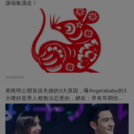
讓福氣溜走！
2024/09/23
黃曉明公開首談失婚的3大原因，曝Angelababy的3
大嗜好是男人都無法忍受的，網友：早有耳聞但想
不到那麼嚴重！