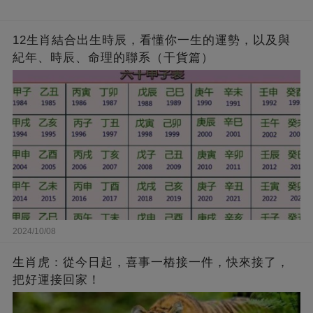
12生肖結合出生時辰，看懂你一生的運勢，以及與
紀年、時辰、命理的聯系（干貨篇）
2024/10/08
生肖虎：從今日起，喜事一樁接一件，快來接了，
把好運接回家！