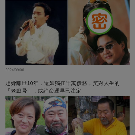
2024/09/06
趙舜離世10年，遺孀獨扛千萬債務，笑對人生的
「老戲骨」，或許命運早已注定