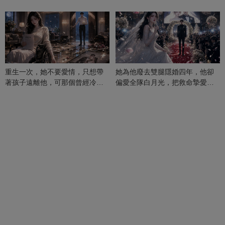
重生一次，她不要愛情，只想帶
她為他廢去雙腿隱婚四年，他卻
著孩子遠離他，可那個曾經冷漠
偏愛全隊白月光，把救命摯愛當
的男人，一次次將她逼入懷中...
成畢生負擔