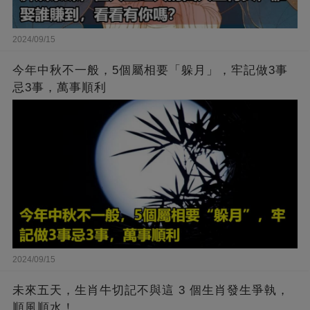
2024/09/15
今年中秋不一般，5個屬相要「躲月」，牢記做3事
忌3事，萬事順利
2024/09/15
未來五天，生肖牛切記不與這 3 個生肖發生爭執，
順風順水！