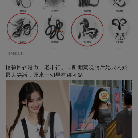
2024/09/12
楊穎回香港做「老本行」，離開黃曉明后她成內娛
最大笑話，原來一切早有跡可循