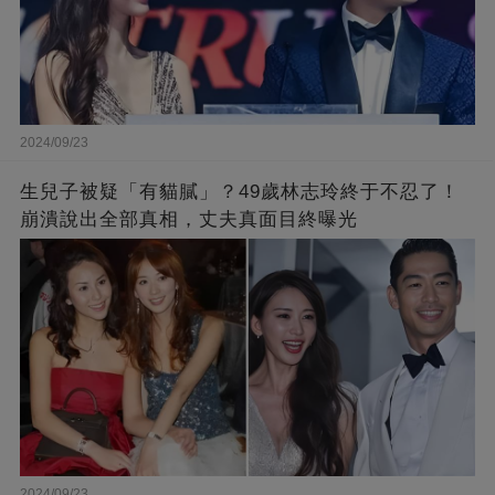
2024/09/23
生兒子被疑「有貓膩」？49歲林志玲終于不忍了！
崩潰說出全部真相，丈夫真面目終曝光
2024/09/23