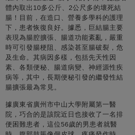
體內取出10多公斤、2公尺多的壞死結
腸！目前，在造口、營養多學科的護理
下，患者恢復良好。據悉，巨結腸主要
表現為腸腔擴張、腸道功能紊亂，嚴重
時可引發腸梗阻、感染甚至腸破裂，危
及生命。其病因多樣，包括先天性因
素、各類便秘、腸道病變、神經源性疾
病等，其中，長期便秘引發的繼發性結
腸擴張最為常見。
據廣東省廣州市中山大學附屬第一醫
院，巧合的是該院近日也接收了一名排
便困難患者，這位56歲的男患者就醫
時，腹部鼓脹像個皮球，疼痛發作時、