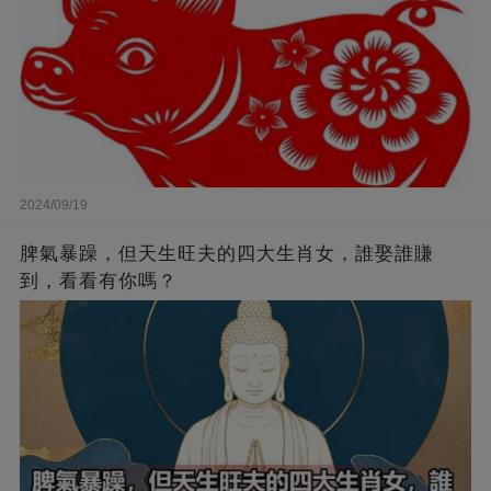
2024/09/19
脾氣暴躁，但天生旺夫的四大生肖女，誰娶誰賺
到，看看有你嗎？