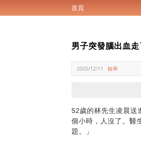
首頁
男子突發腦出血走
2025/12/11
檢舉
52歲的林先生凌晨
個小時，人沒了。醫
題。」