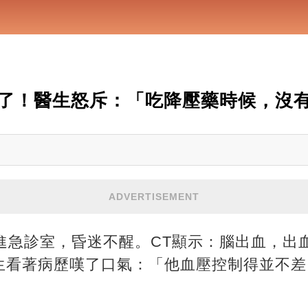
了！醫生怒斥：「吃降壓藥時候，沒有
ADVERTISEMENT
送進急診室，昏迷不醒。CT顯示：腦出血，出
生看著病歷嘆了口氣：「他血壓控制得並不差