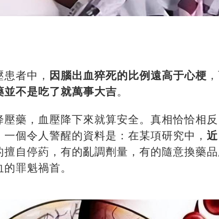
壓患者中，
因腦出血猝死的比例遠高于心梗
，
藥並不是吃了就萬事大吉
。
降壓藥，血壓降下來就算安全。真相恰恰相反
。一個令人警醒的資料是：在某項研究中，
近
的擅自停葯，有的亂調劑量，有的隨意換藥品
血的罪魁禍首。