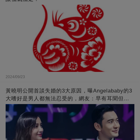
2024/09/23
黃曉明公開首談失婚的3大原因，曝Angelababy的3
大嗜好是男人都無法忍受的，網友：早有耳聞但想
不到那麼嚴重！