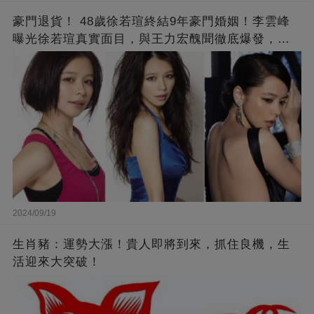
豪門退貨！ 48歲徐若瑄終結9年豪門婚姻！李雲峰
曝光徐若瑄真實面目，與王力宏醜聞徹底爆發，原
來李靚蕾說的都是真的 ！
2024/09/19
生肖豬：運勢大漲！貴人即將到來，抓住良機，生
活迎來大突破！