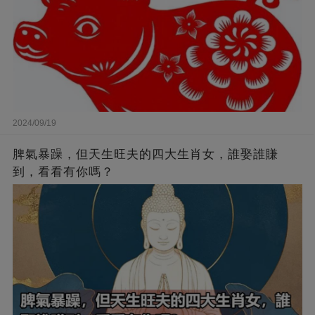
2024/09/19
脾氣暴躁，但天生旺夫的四大生肖女，誰娶誰賺
到，看看有你嗎？