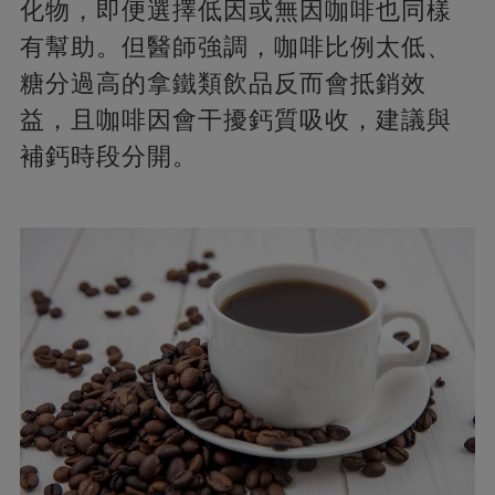
化物，即便選擇低因或無因咖啡也同樣
有幫助。但醫師強調，咖啡比例太低、
糖分過高的拿鐵類飲品反而會抵銷效
益，且咖啡因會干擾鈣質吸收，建議與
補鈣時段分開。