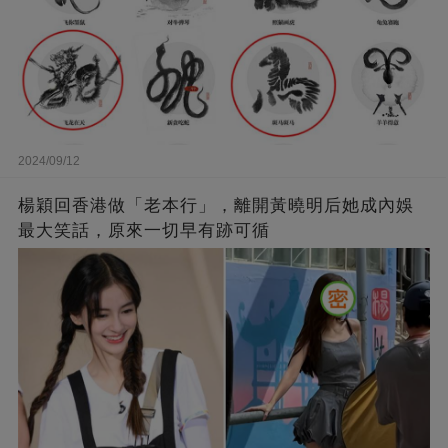
2024/09/12
楊穎回香港做「老本行」，離開黃曉明后她成內娛
最大笑話，原來一切早有跡可循