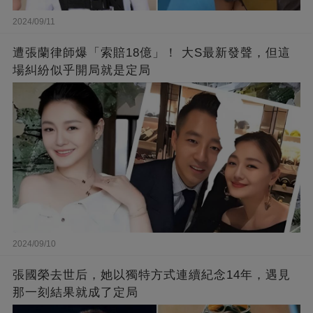
2024/09/11
遭張蘭律師爆「索賠18億」！ 大S最新發聲，但這
場糾紛似乎開局就是定局
2024/09/10
張國榮去世后，她以獨特方式連續紀念14年，遇見
那一刻結果就成了定局