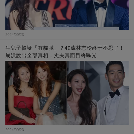
2024/09/23
生兒子被疑「有貓膩」？49歲林志玲終于不忍了！
崩潰說出全部真相，丈夫真面目終曝光
2024/09/23