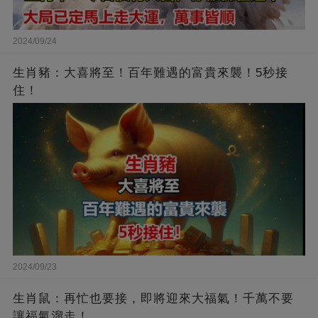
2024/09/24
生肖豬：大喜將至！百年難遇的富貴來襲！5秒接
住！
2024/09/23
生肖鼠：再忙也要接，即將迎來大福氣！千萬不要
讓福氣溜走！