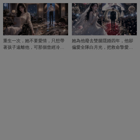
重生一次，她不要愛情，只想帶
她為他廢去雙腿隱婚四年，他卻
著孩子遠離他，可那個曾經冷漠
偏愛全隊白月光，把救命摯愛當
的男人，一次次將她逼入懷中...
成畢生負擔