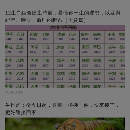
12生肖結合出生時辰，看懂你一生的運勢，以及與
紀年、時辰、命理的聯系（干貨篇）
2024/10/08
生肖虎：從今日起，喜事一樁接一件，快來接了，
把好運接回家！