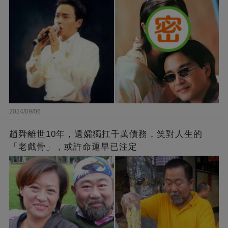
2024/09/06
趙舜離世10年，遺孀獨扛千萬債務，笑對人生的
「老戲骨」，或許命運早已注定