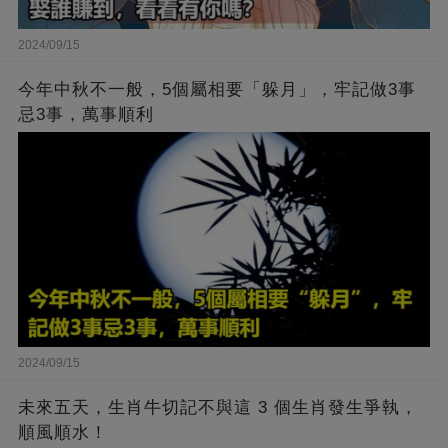
2024/09/15
今年中秋不一般，5個屬相要「躲月」，牢記做3事
忌3事，萬事順利
2024/09/15
未來五天，生肖牛切記不與這 3 個生肖發生爭執，
順風順水！