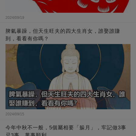
2024/09/19
脾氣暴躁，但天生旺夫的四大生肖女，誰娶誰賺
到，看看有你嗎？
2024/09/15
今年中秋不一般，5個屬相要「躲月」，牢記做3事
忌3事，萬事順利