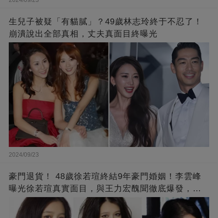
生兒子被疑「有貓膩」？49歲林志玲終于不忍了！
崩潰說出全部真相，丈夫真面目終曝光
2024/09/23
豪門退貨！ 48歲徐若瑄終結9年豪門婚姻！李雲峰
曝光徐若瑄真實面目，與王力宏醜聞徹底爆發，原
來李靚蕾說的都是真的 ！