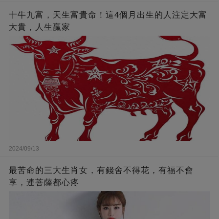
十牛九富，天生富貴命！這4個月出生的人注定大富
大貴，人生贏家
2024/09/13
最苦命的三大生肖女，有錢舍不得花，有福不會
享，連菩薩都心疼