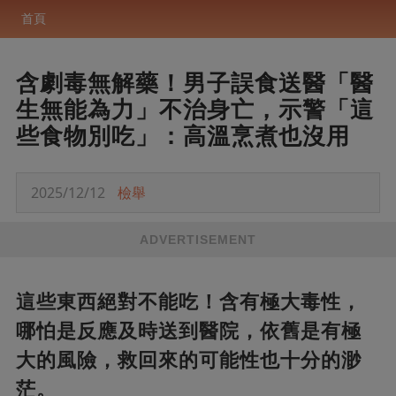
首頁
含劇毒無解藥！男子誤食送醫「醫
生無能為力」不治身亡，示警「這
些食物別吃」：高溫烹煮也沒用
2025/12/12
檢舉
ADVERTISEMENT
這些東西絕對不能吃！含有極大毒性，
哪怕是反應及時送到醫院，依舊是有極
大的風險，救回來的可能性也十分的渺
茫。