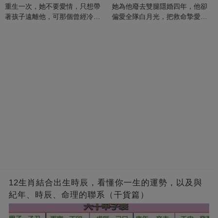
重生一次，她不要愛情，只想帶
她為他廢去雙腿隱婚四年，他卻
著孩子遠離他，可那個曾經冷漠
偏愛全隊白月光，把救命摯愛當
的男人，一次次將她逼入懷中...
成畢生負擔
12生肖結合出生時辰，看懂你一生的運勢，以及與
紀年、時辰、命理的聯系（干貨篇）