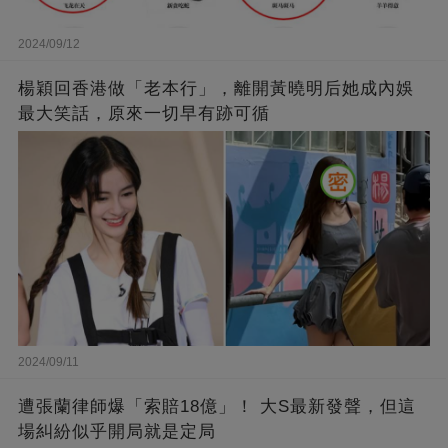
2024/09/12
楊穎回香港做「老本行」，離開黃曉明后她成內娛
最大笑話，原來一切早有跡可循
2024/09/11
遭張蘭律師爆「索賠18億」！ 大S最新發聲，但這
場糾紛似乎開局就是定局