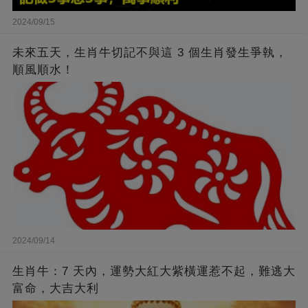
2024/09/15
未來五天，生肖牛切記不與這 3 個生肖發生爭執，
順風順水！
2024/09/14
生肖牛：7 天內，運勢大紅大紫橫運惹不起，難逃大
富命，大吉大利