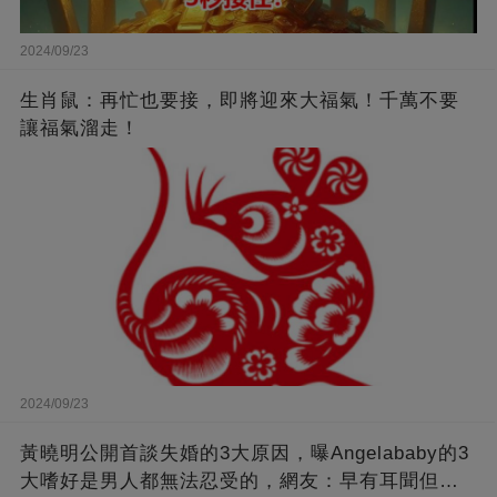
2024/09/23
生肖鼠：再忙也要接，即將迎來大福氣！千萬不要
讓福氣溜走！
2024/09/23
黃曉明公開首談失婚的3大原因，曝Angelababy的3
大嗜好是男人都無法忍受的，網友：早有耳聞但想