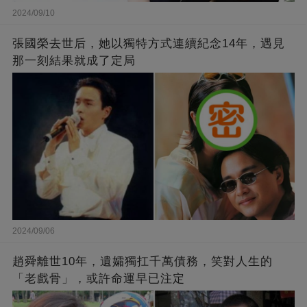
2024/09/10
張國榮去世后，她以獨特方式連續紀念14年，遇見
那一刻結果就成了定局
2024/09/06
趙舜離世10年，遺孀獨扛千萬債務，笑對人生的
「老戲骨」，或許命運早已注定