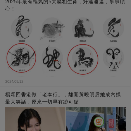
2025年最有福氣的5大屬相生肖，好運連連，事事順
心！
2024/09/12
楊穎回香港做「老本行」，離開黃曉明后她成內娛
最大笑話，原來一切早有跡可循