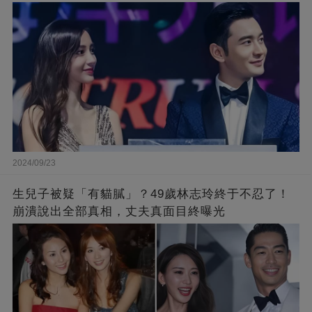
不到那麼嚴重！
2024/09/23
生兒子被疑「有貓膩」？49歲林志玲終于不忍了！
崩潰說出全部真相，丈夫真面目終曝光