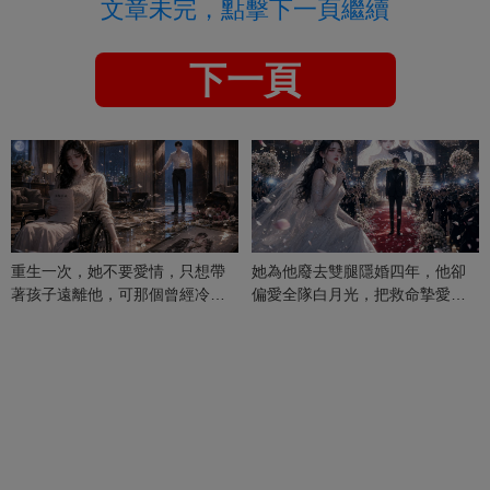
文章未完，點擊下一頁繼續
下一頁
重生一次，她不要愛情，只想帶
她為他廢去雙腿隱婚四年，他卻
著孩子遠離他，可那個曾經冷漠
偏愛全隊白月光，把救命摯愛當
的男人，一次次將她逼入懷中...
成畢生負擔