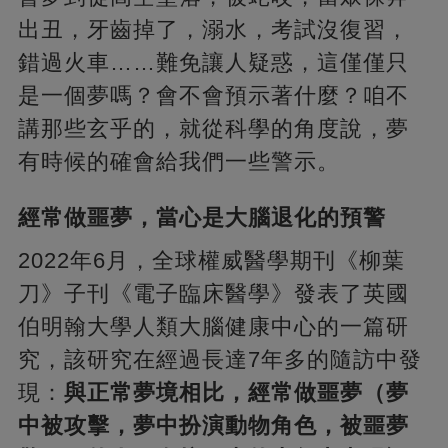
出丑，牙齒掉了，溺水，考試沒復習，
錯過火車……難免讓人疑惑，這僅僅只
是一個夢嗎？會不會預示著什麼？咱不
講那些玄乎的，就從科學的角度說，夢
有時候的確會給我們一些警示。
經常做噩夢，當心是大腦退化的預警
2022年6月，全球權威醫學期刊《柳葉
刀》子刊《電子臨床醫學》發表了英國
伯明翰大學人類大腦健康中心的一篇研
究，該研究在經過長達7年多的隨訪中發
現：
與正常夢境相比，經常做噩夢（夢
中被攻擊，夢中扮演動物角色，被噩夢