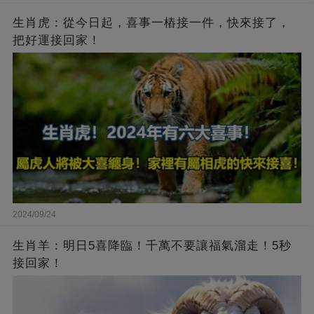
生肖虎：從今日起，喜事一樁接一件，快來接了，
把好運接回家！
2024/09/24
生肖羊：明日5喜降臨！千萬不要讓福氣溜走！5秒
接回家！