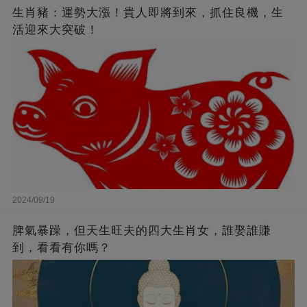
生肖豬：運勢大漲！貴人即將到來，抓住良機，生
活迎來大突破！
2024/09/19
脾氣暴躁，但天生旺夫的四大生肖女，誰娶誰賺
到，看看有你嗎？