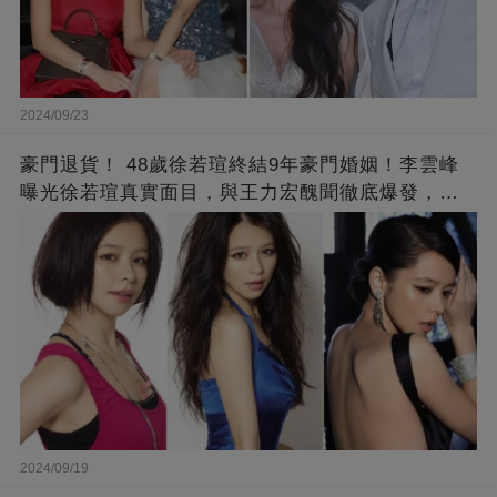
2024/09/23
豪門退貨！ 48歲徐若瑄終結9年豪門婚姻！李雲峰
曝光徐若瑄真實面目，與王力宏醜聞徹底爆發，原
來李靚蕾說的都是真的 ！
2024/09/19