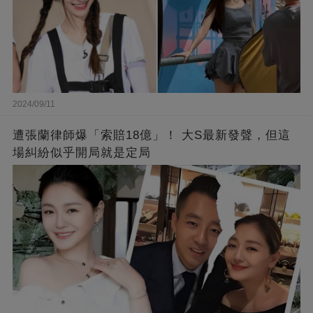
2024/09/11
遭張蘭律師爆「索賠18億」！ 大S最新發聲，但這
場糾紛似乎開局就是定局