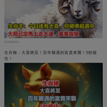
2024/09/24
生肖豬：大喜將至！百年難遇的富貴來襲！5秒接
住！