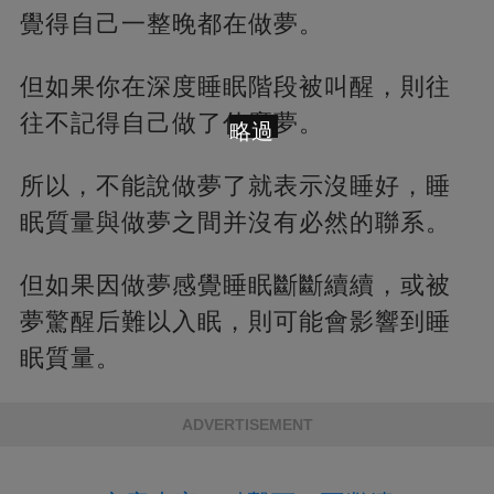
覺得自己一整晚都在做夢。
但如果你在深度睡眠階段被叫醒，則往
往不記得自己做了什麼夢。
略過
所以，不能說做夢了就表示沒睡好，睡
眠質量與做夢之間并沒有必然的聯系。
但如果因做夢感覺睡眠斷斷續續，或被
夢驚醒后難以入眠，則可能會影響到睡
眠質量。
ADVERTISEMENT