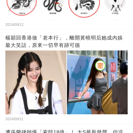
2024/09/12
楊穎回香港做「老本行」，離開黃曉明后她成內娛
最大笑話，原來一切早有跡可循
2024/09/11
遭張蘭律師爆「索賠18億」！ 大S最新發聲，但這