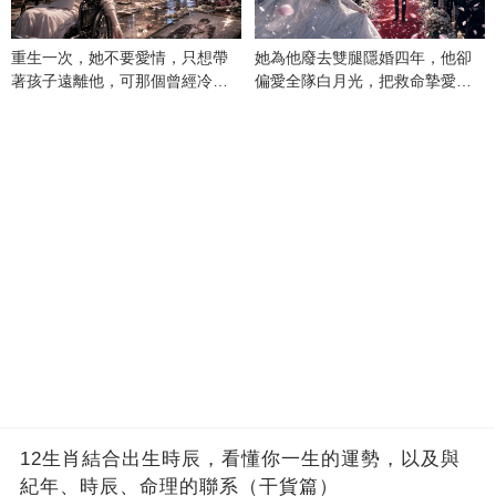
重生一次，她不要愛情，只想帶
她為他廢去雙腿隱婚四年，他卻
著孩子遠離他，可那個曾經冷漠
偏愛全隊白月光，把救命摯愛當
的男人，一次次將她逼入懷中...
成畢生負擔
12生肖結合出生時辰，看懂你一生的運勢，以及與
紀年、時辰、命理的聯系（干貨篇）