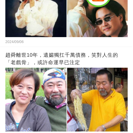
2024/09/06
趙舜離世10年，遺孀獨扛千萬債務，笑對人生的
「老戲骨」，或許命運早已注定