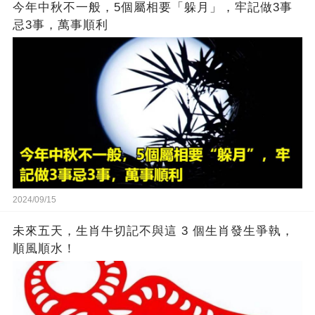
今年中秋不一般，5個屬相要「躲月」，牢記做3事
忌3事，萬事順利
2024/09/15
未來五天，生肖牛切記不與這 3 個生肖發生爭執，
順風順水！