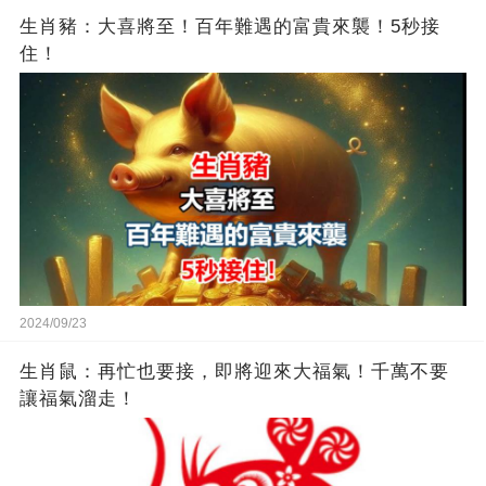
生肖豬：大喜將至！百年難遇的富貴來襲！5秒接
住！
2024/09/23
生肖鼠：再忙也要接，即將迎來大福氣！千萬不要
讓福氣溜走！