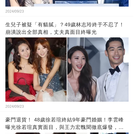
2024/09/23
生兒子被疑「有貓膩」？49歲林志玲終于不忍了！
崩潰說出全部真相，丈夫真面目終曝光
2024/09/23
豪門退貨！ 48歲徐若瑄終結9年豪門婚姻！李雲峰
曝光徐若瑄真實面目，與王力宏醜聞徹底爆發，原