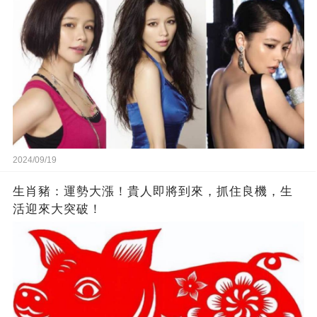
來李靚蕾說的都是真的 ！
2024/09/19
生肖豬：運勢大漲！貴人即將到來，抓住良機，生
活迎來大突破！