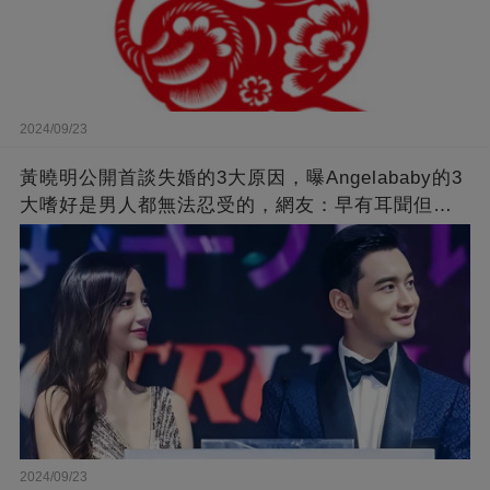
2024/09/23
黃曉明公開首談失婚的3大原因，曝Angelababy的3
大嗜好是男人都無法忍受的，網友：早有耳聞但想
不到那麼嚴重！
2024/09/23