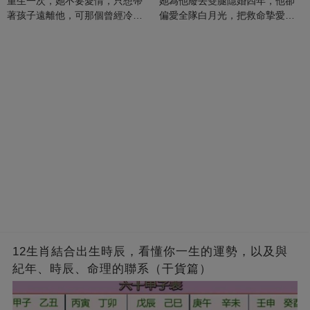
重生一次，她不要愛情，只想帶
她為他廢去雙腿隱婚四年，他卻
著孩子遠離他，可那個曾經冷漠
偏愛全隊白月光，把救命摯愛當
的男人，一次次將她逼入懷中...
成畢生負擔
12生肖結合出生時辰，看懂你一生的運勢，以及與
紀年、時辰、命理的聯系（干貨篇）