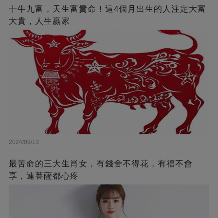
十牛九富，天生富貴命！這4個月出生的人注定大富
大貴，人生贏家
2024/09/13
最苦命的三大生肖女，有錢舍不得花，有福不會
享，連菩薩都心疼