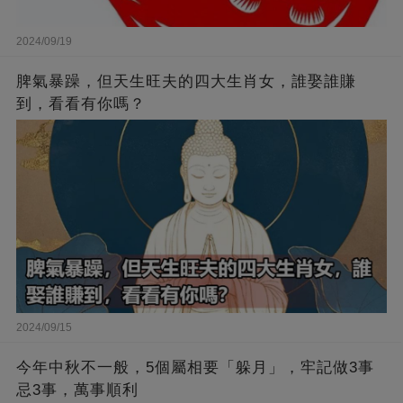
2024/09/19
脾氣暴躁，但天生旺夫的四大生肖女，誰娶誰賺
到，看看有你嗎？
2024/09/15
今年中秋不一般，5個屬相要「躲月」，牢記做3事
忌3事，萬事順利