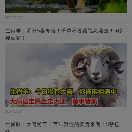
2024/09/24
生肖羊：明日5喜降臨！千萬不要讓福氣溜走！5秒
接回家！
2024/09/24
生肖豬：大喜將至！百年難遇的富貴來襲！5秒接
住！