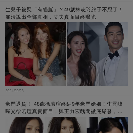
生兒子被疑「有貓膩」？49歲林志玲終于不忍了！
崩潰說出全部真相，丈夫真面目終曝光
2024/09/23
豪門退貨！ 48歲徐若瑄終結9年豪門婚姻！李雲峰
曝光徐若瑄真實面目，與王力宏醜聞徹底爆發，原
來李靚蕾說的都是真的 ！