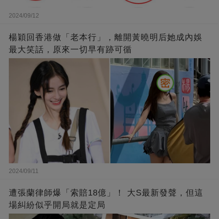
2024/09/12
楊穎回香港做「老本行」，離開黃曉明后她成內娛
最大笑話，原來一切早有跡可循
2024/09/11
遭張蘭律師爆「索賠18億」！ 大S最新發聲，但這
場糾紛似乎開局就是定局