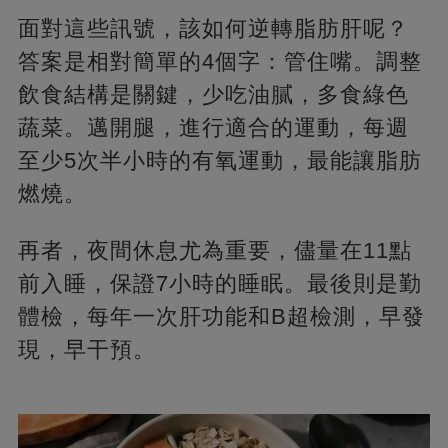
面對這些訊號，該如何逆轉脂肪肝呢？
答案是相對簡單的4個字：管住嘴。調整
飲食結構是關鍵，少吃油膩，多食綠色
蔬菜。邁開腿，進行適合的運動，每週
至少5次半小時的有氧運動，最能讓脂肪
燃燒。
再者，夜間休息尤為重要，儘量在11點
前入睡，保證7小時的睡眠。最後則是勤
體檢，每年一次肝功能和B超檢測，早發
現，早干預。