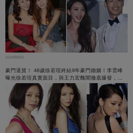
2024/09/23
豪門退貨！ 48歲徐若瑄終結9年豪門婚姻！李雲峰
曝光徐若瑄真實面目，與王力宏醜聞徹底爆發，原
來李靚蕾說的都是真的 ！