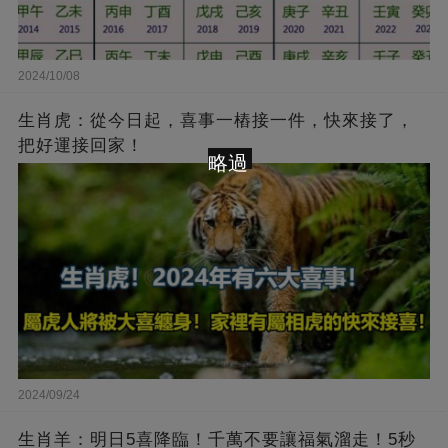
2024/10/08
生肖虎：從今日起，喜事一樁接一件，快來接了，
把好運接回家！
略過
2024/09/24
生肖羊：明日5喜降臨！千萬不要讓福氣溜走！5秒