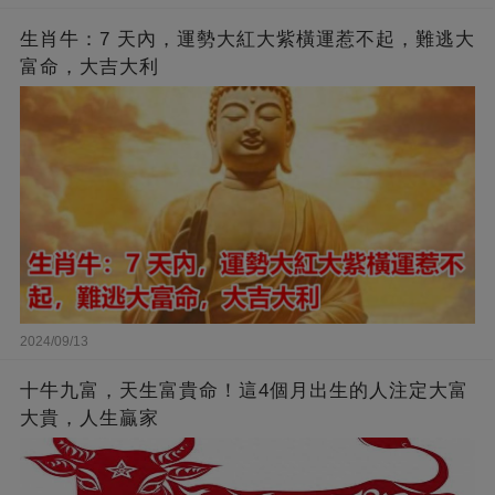
生肖牛：7 天內，運勢大紅大紫橫運惹不起，難逃大
富命，大吉大利
2024/09/13
十牛九富，天生富貴命！這4個月出生的人注定大富
大貴，人生贏家