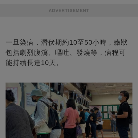
ADVERTISEMENT
一旦染病，潛伏期約10至50小時，癥狀
包括劇烈腹瀉、嘔吐、發燒等，病程可
能持續長達10天。