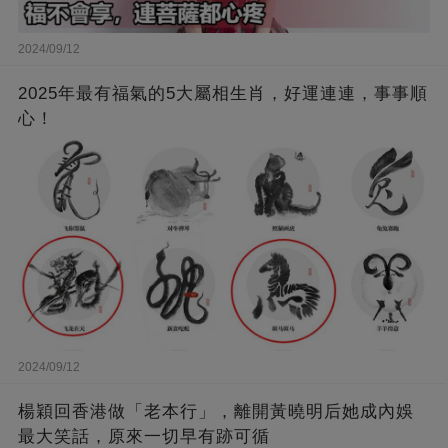
2024/09/12
2025年最有福氣的5大屬相生肖，好運連連，事事順
心！
2024/09/12
楊穎回香港做「老本行」，離開黃曉明后她成內娛
最大笑話，原來一切早有跡可循