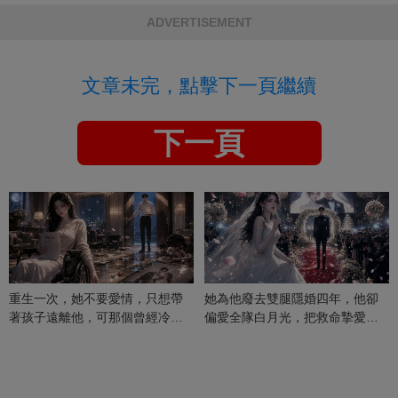
ADVERTISEMENT
文章未完，點擊下一頁繼續
下一頁
重生一次，她不要愛情，只想帶
她為他廢去雙腿隱婚四年，他卻
著孩子遠離他，可那個曾經冷漠
偏愛全隊白月光，把救命摯愛當
的男人，一次次將她逼入懷中...
成畢生負擔