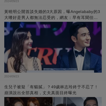
2024/09/23
黃曉明公開首談失婚的3大原因，曝Angelababy的3
大嗜好是男人都無法忍受的，網友：早有耳聞但想
不到那麼嚴重！
2024/09/23
生兒子被疑「有貓膩」？49歲林志玲終于不忍了！
崩潰說出全部真相，丈夫真面目終曝光