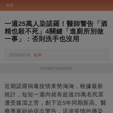
首頁
一週25萬人染諾羅！醫師警告「酒
精也殺不死」4關鍵「進廁所別做
一事」：否則洗手也沒用
2025/03/18
檢舉
ADVERTISEMENT
近期諾羅病毒疫情來勢洶洶，根據最新
統計，短短一週內就有超過25萬名民眾
遭受腹瀉之苦，創下近5年同期新高。醫
療專家紛紛提出警告，這波疫情的傳染