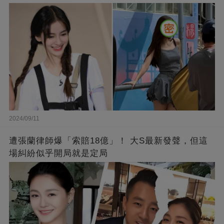
2024/09/11
遭張蘭律師爆「索賠18億」！ 大S最新發聲，但這
場糾紛似乎開局就是定局