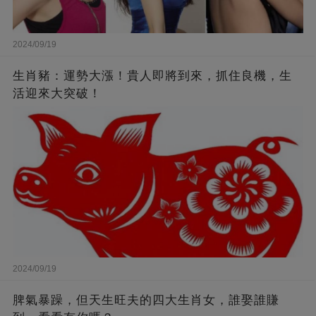
2024/09/19
生肖豬：運勢大漲！貴人即將到來，抓住良機，生
活迎來大突破！
2024/09/19
脾氣暴躁，但天生旺夫的四大生肖女，誰娶誰賺