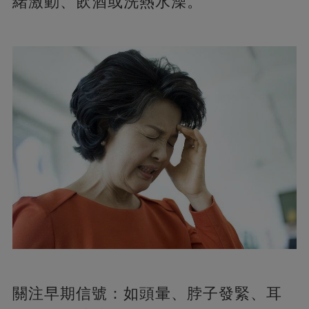
緒激動、飲酒或洗熱水澡。
關注早期信號：如頭暈、脖子發緊、耳