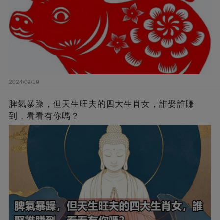
2024/09/19
脾氣暴躁，但天生旺夫的四大生肖女，誰娶誰賺
到，看看有你嗎？