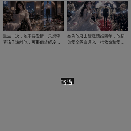
重生一次，她不要愛情，只想帶
她為他廢去雙腿隱婚四年，他卻
著孩子遠離他，可那個曾經冷漠
偏愛全隊白月光，把救命摯愛當
的男人，一次次將她逼入懷中...
成畢生負擔
略過