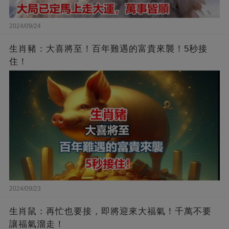
2024/09/24
生肖豬：大喜將至！百年難遇的富貴來襲！5秒接
住！
2024/09/23
生肖鼠：再忙也要接，即將迎來大福氣！千萬不要
讓福氣溜走！