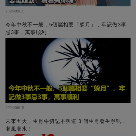
2024/09/15
今年中秋不一般，5個屬相要「躲月」，牢記做3事
忌3事，萬事順利
2024/09/15
未來五天，生肖牛切記不與這 3 個生肖發生爭執，
順風順水！