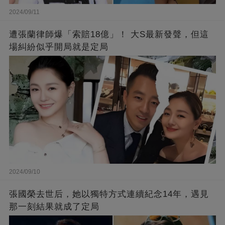
2024/09/11
遭張蘭律師爆「索賠18億」！ 大S最新發聲，但這
場糾紛似乎開局就是定局
2024/09/10
張國榮去世后，她以獨特方式連續紀念14年，遇見
那一刻結果就成了定局