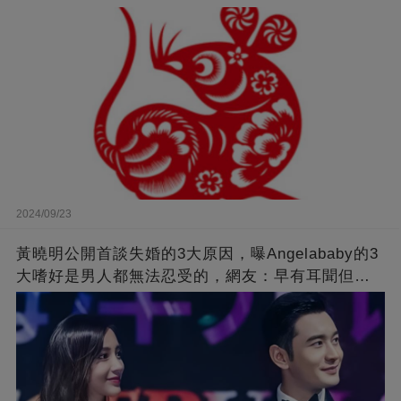
2024/09/23
黃曉明公開首談失婚的3大原因，曝Angelababy的3
大嗜好是男人都無法忍受的，網友：早有耳聞但想
不到那麼嚴重！