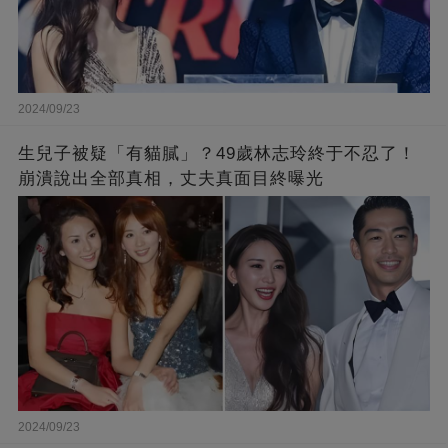
2024/09/23
生兒子被疑「有貓膩」？49歲林志玲終于不忍了！
崩潰說出全部真相，丈夫真面目終曝光
2024/09/23