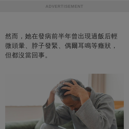
ADVERTISEMENT
然而，她在發病前半年曾出現過飯后輕
微頭暈、脖子發緊、偶爾耳鳴等癥狀，
但都沒當回事。