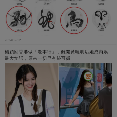
2024/09/12
楊穎回香港做「老本行」，離開黃曉明后她成內娛
最大笑話，原來一切早有跡可循