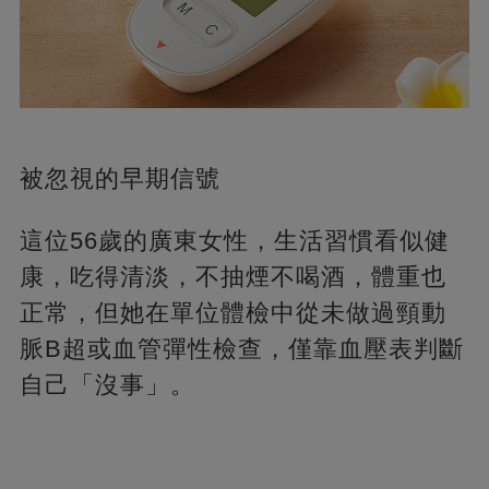
被忽視的早期信號
這位56歲的廣東女性，生活習慣看似健
康，吃得清淡，不抽煙不喝酒，體重也
正常，但她在單位體檢中從未做過頸動
脈B超或血管彈性檢查，僅靠血壓表判斷
自己「沒事」。