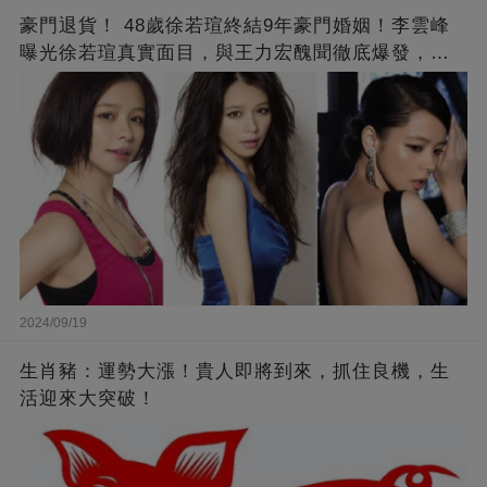
豪門退貨！ 48歲徐若瑄終結9年豪門婚姻！李雲峰
曝光徐若瑄真實面目，與王力宏醜聞徹底爆發，原
來李靚蕾說的都是真的 ！
2024/09/19
生肖豬：運勢大漲！貴人即將到來，抓住良機，生
活迎來大突破！