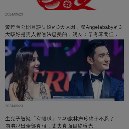
2024/09/23
黃曉明公開首談失婚的3大原因，曝Angelababy的3
大嗜好是男人都無法忍受的，網友：早有耳聞但想
不到那麼嚴重！
2024/09/23
生兒子被疑「有貓膩」？49歲林志玲終于不忍了！
崩潰說出全部真相，丈夫真面目終曝光