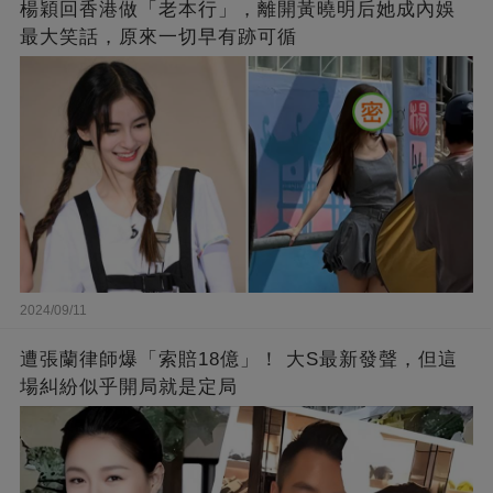
楊穎回香港做「老本行」，離開黃曉明后她成內娛
最大笑話，原來一切早有跡可循
2024/09/11
遭張蘭律師爆「索賠18億」！ 大S最新發聲，但這
場糾紛似乎開局就是定局