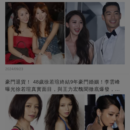
2024/09/23
豪門退貨！ 48歲徐若瑄終結9年豪門婚姻！李雲峰
曝光徐若瑄真實面目，與王力宏醜聞徹底爆發，原
來李靚蕾說的都是真的 ！