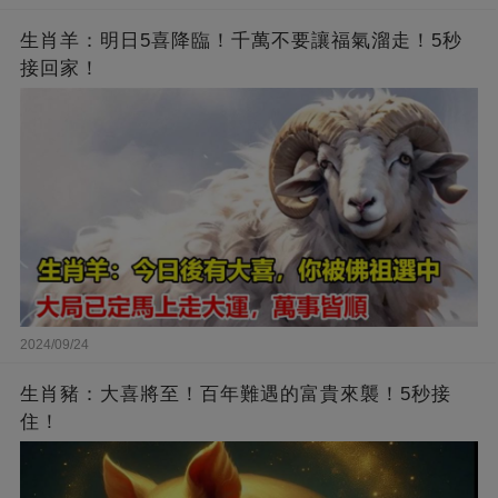
生肖羊：明日5喜降臨！千萬不要讓福氣溜走！5秒
接回家！
2024/09/24
生肖豬：大喜將至！百年難遇的富貴來襲！5秒接
住！