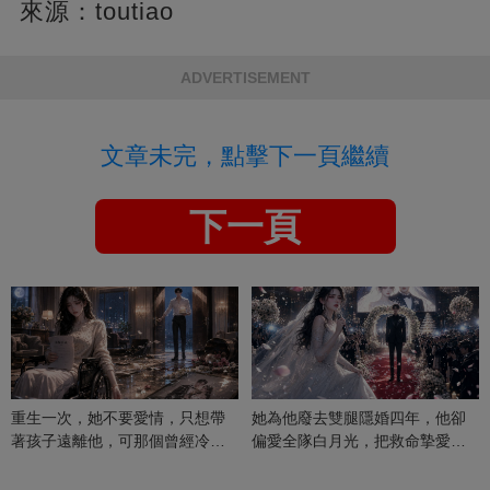
來源：toutiao
ADVERTISEMENT
文章未完，點擊下一頁繼續
下一頁
重生一次，她不要愛情，只想帶
她為他廢去雙腿隱婚四年，他卻
著孩子遠離他，可那個曾經冷漠
偏愛全隊白月光，把救命摯愛當
的男人，一次次將她逼入懷中...
成畢生負擔