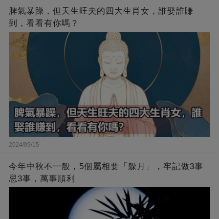
脾氣暴躁，但天生旺夫的四大生肖女，誰娶誰賺
到，看看有你嗎？
2024/09/15
今年中秋不一般，5個屬相要「躲月」，牢記做3事
忌3事，萬事順利