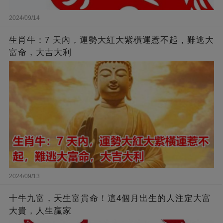
2024/09/14
生肖牛：7 天內，運勢大紅大紫橫運惹不起，難逃大
富命，大吉大利
2024/09/13
十牛九富，天生富貴命！這4個月出生的人注定大富
大貴，人生贏家