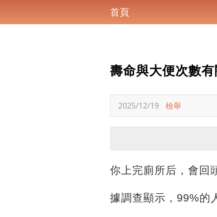
首頁
壽命與大便次數有
2025/12/19
檢舉
你上完廁所后，會回
據調查顯示，99%的