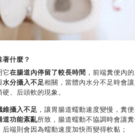
味著什麼？
明它
在腸道內停留了較長時間
，前端糞便內的
與
水分攝入不足
相關，當體內水分不足時會讓
頭硬、后頭軟的現象。
纖維攝入不足
，讓胃腸道蠕動速度變慢，糞便
腸道功能紊亂
所致，腸道蠕動不協調時會讓糞
，后端則會因為蠕動速度加快而變得軟黏；