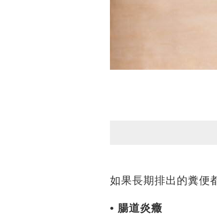
如果長期排出的糞便
• 腸道炎癥