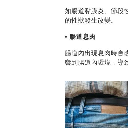
如腸道黏膜炎、節段
的性狀發生改變。
• 腸道息肉
腸道內出現息肉時會
響到腸道內環境，導