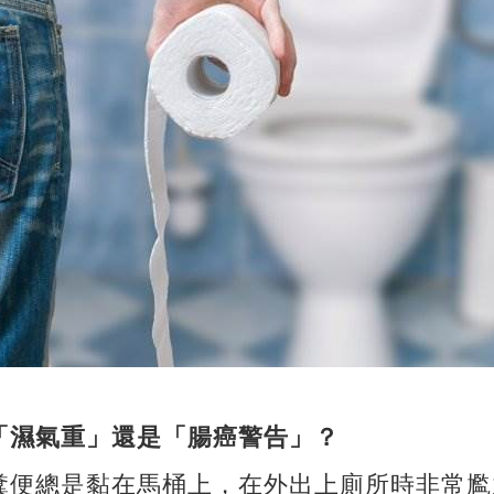
「濕氣重」還是「腸癌警告」？
糞便總是黏在馬桶上，在外出上廁所時非常尷