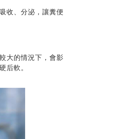
吸收、分泌，讓糞便
較大的情況下，會影
硬后軟。