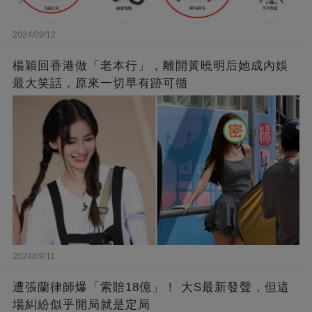
2024/09/12
楊穎回香港做「老本行」，離開黃曉明后她成內娛
最大笑話，原來一切早有跡可循
2024/09/11
遭張蘭律師爆「索賠18億」！ 大S最新發聲，但這
場糾紛似乎開局就是定局