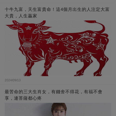
十牛九富，天生富貴命！這4個月出生的人注定大富
大貴，人生贏家
2024/09/13
最苦命的三大生肖女，有錢舍不得花，有福不會
享，連菩薩都心疼