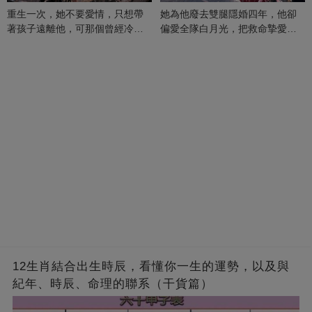
重生一次，她不要愛情，只想帶
她為他廢去雙腿隱婚四年，他卻
著孩子遠離他，可那個曾經冷漠
偏愛全隊白月光，把救命摯愛當
的男人，一次次將她逼入懷中...
成畢生負擔
12生肖結合出生時辰，看懂你一生的運勢，以及與
紀年、時辰、命理的聯系（干貨篇）