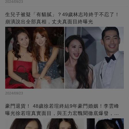
2024/09/23
生兒子被疑「有貓膩」？49歲林志玲終于不忍了！
崩潰說出全部真相，丈夫真面目終曝光
2024/09/23
豪門退貨！ 48歲徐若瑄終結9年豪門婚姻！李雲峰
曝光徐若瑄真實面目，與王力宏醜聞徹底爆發，原
來李靚蕾說的都是真的 ！