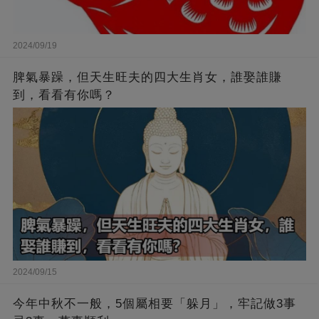
2024/09/19
脾氣暴躁，但天生旺夫的四大生肖女，誰娶誰賺
到，看看有你嗎？
2024/09/15
今年中秋不一般，5個屬相要「躲月」，牢記做3事