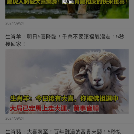
略過
2024/09/24
生肖羊：明日5喜降臨！千萬不要讓福氣溜走！5秒
接回家！
2024/09/24
生肖豬：大喜將至！百年難遇的富貴來襲！5秒接