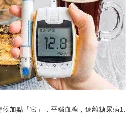
時候加點「它」，平穩血糖，遠離糖尿病1.