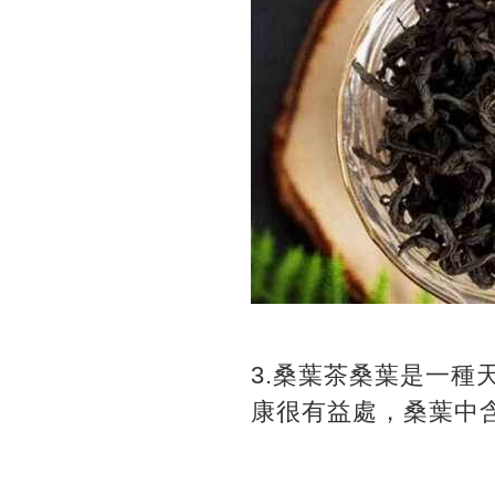
3.桑葉茶桑葉是一
康很有益處，桑葉中