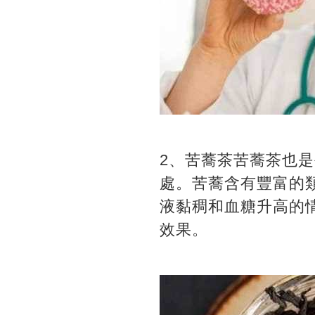
2、苦蕎茶苦蕎茶也
處。苦蕎含有豐富的
液黏稠和血糖升高的
效果。