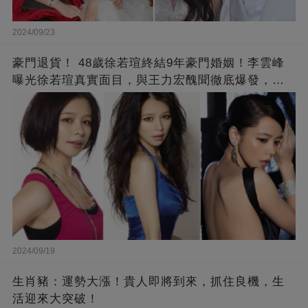
2024/09/23
豪門退貨！ 48歲徐若瑄終結9年豪門婚姻！李雲峰
曝光徐若瑄真實面目，與王力宏醜聞徹底爆發，原
來李靚蕾說的都是真的 ！
2024/09/19
生肖豬：運勢大漲！貴人即將到來，抓住良機，生
活迎來大突破！