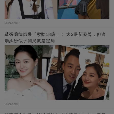
2024/09/11
遭張蘭律師爆「索賠18億」！ 大S最新發聲，但這
場糾紛似乎開局就是定局
2024/09/10