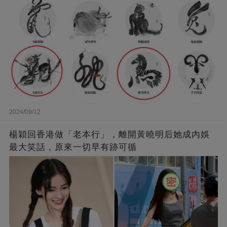
2024/09/12
楊穎回香港做「老本行」，離開黃曉明后她成內娛
最大笑話，原來一切早有跡可循