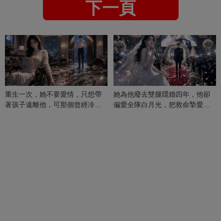
下一頁
重生一次，她不要愛情，只想帶
她為他廢去雙腿隱婚四年，他卻
著孩子遠離他，可那個曾經冷漠
偏愛全隊白月光，把救命摯愛當
的男人，一次次將她逼入懷中...
成畢生負擔