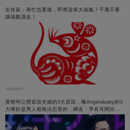
生肖鼠：再忙也要接，即將迎來大福氣！千萬不要
讓福氣溜走！
2024/09/23
黃曉明公開首談失婚的3大原因，曝Angelababy的3
大嗜好是男人都無法忍受的，網友：早有耳聞但想
不到那麼嚴重！