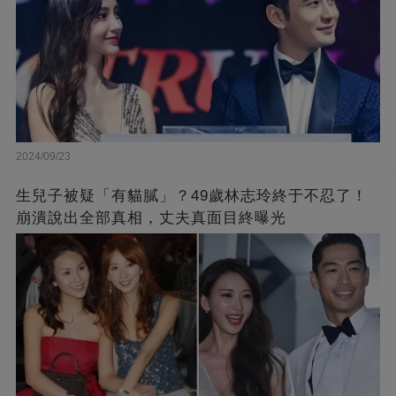
2024/09/23
生兒子被疑「有貓膩」？49歲林志玲終于不忍了！
崩潰說出全部真相，丈夫真面目終曝光