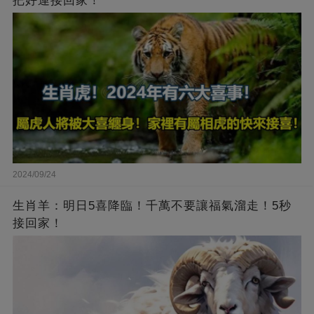
把好運接回家！
2024/09/24
生肖羊：明日5喜降臨！千萬不要讓福氣溜走！5秒
接回家！