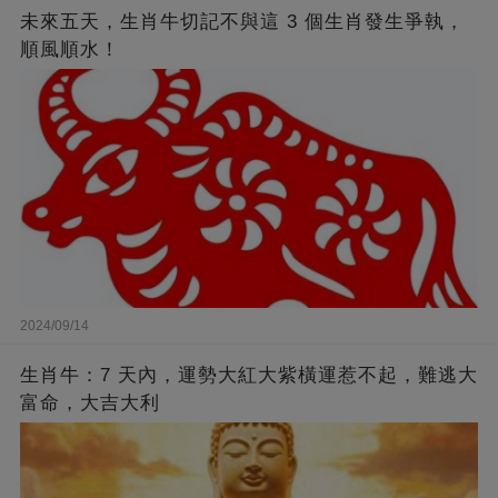
未來五天，生肖牛切記不與這 3 個生肖發生爭執，
順風順水！
2024/09/14
生肖牛：7 天內，運勢大紅大紫橫運惹不起，難逃大
富命，大吉大利