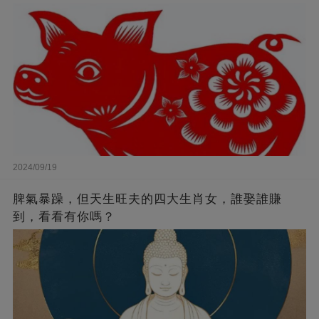
2024/09/19
脾氣暴躁，但天生旺夫的四大生肖女，誰娶誰賺
到，看看有你嗎？