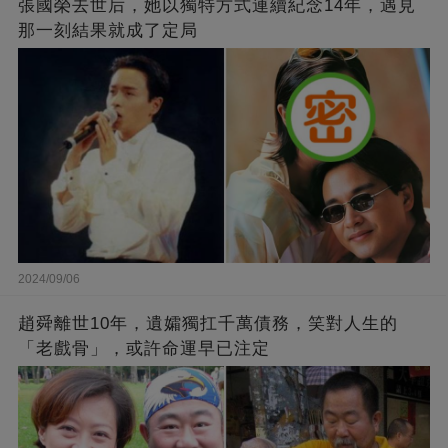
張國榮去世后，她以獨特方式連續紀念14年，遇見
那一刻結果就成了定局
2024/09/06
趙舜離世10年，遺孀獨扛千萬債務，笑對人生的
「老戲骨」，或許命運早已注定