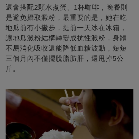
還會搭配2顆水煮蛋、1杯咖啡，晚餐則
是避免攝取澱粉，最重要的是，她在吃
地瓜前有小撇步，提前一天冰在冰箱，
讓地瓜澱粉結構轉變成抗性澱粉，身體
不易消化吸收還能降低血糖波動，短短
三個月內不僅擺脫脂肪肝，還甩掉5公
斤。