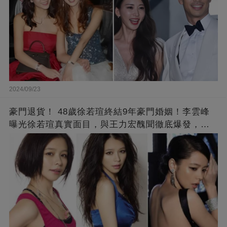
2024/09/23
豪門退貨！ 48歲徐若瑄終結9年豪門婚姻！李雲峰
曝光徐若瑄真實面目，與王力宏醜聞徹底爆發，原
來李靚蕾說的都是真的 ！