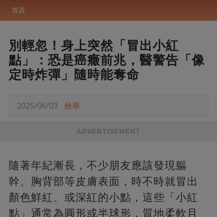
首頁
別輕忽！身上突然「冒出小紅
點」：恐是癌癥前兆，醫警告「像
定時炸彈」隨時能奪命
2025/06/03
檢舉
ADVERTISEMENT
隨著年紀漸長，不少朋友應該發現軀
幹、胸背部等皮膚表面，時不時就冒出
顏色鮮紅、或深紅的小點，這些「小紅
點」通常為圓形或半球形，質地柔軟且