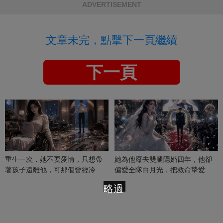
ADVERTISEMENT
文章未完，點擊下一頁繼續
下一頁
重生一次，她不要愛情，只想帶
她為他廢去雙腿隱婚四年，他卻
著孩子遠離他，可那個曾經冷漠
偏愛全隊白月光，把救命摯愛當
的男人，一次次將她逼入懷中...
成畢生負擔
略過