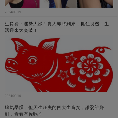
2024/09/19
生肖豬：運勢大漲！貴人即將到來，抓住良機，生
活迎來大突破！
2024/09/19
脾氣暴躁，但天生旺夫的四大生肖女，誰娶誰賺
到，看看有你嗎？