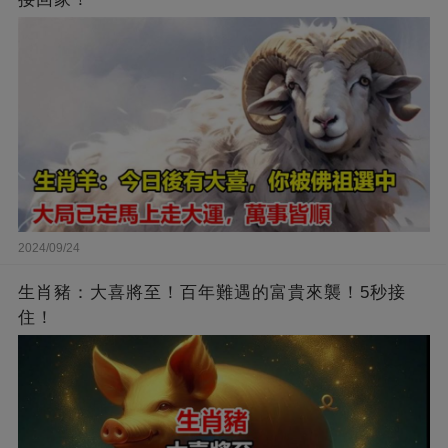
2024/09/24
生肖豬：大喜將至！百年難遇的富貴來襲！5秒接
住！