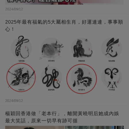
2024/09/12
2025年最有福氣的5大屬相生肖，好運連連，事事順
心！
2024/09/12
楊穎回香港做「老本行」，離開黃曉明后她成內娛
最大笑話，原來一切早有跡可循