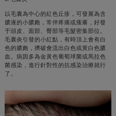
以毛囊為中心的紅色丘疹，可發展為含
膿液的小膿皰，常伴疼痛或瘙癢，好發
于頭皮、面部、臀部等毛髮密集部位。
毛囊炎引發的小紅點，有時頂上會有白
色的膿皰，擠破會流出白色或黃白色膿
血。病因多為金黃色葡萄球菌或馬拉色
菌感染，進行針對性的抗感染治療就行
了。