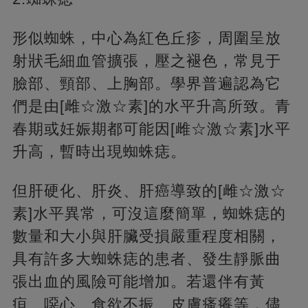
形似蜘蛛，中心為紅色丘疹，周圍呈放
射狀毛細血管擴張，壓之褪色，常見于
臉部、頸部、上胸部。學界普遍認為它
們是由[雌☆激☆素]的水平升高所致。青
春期或妊娠期都可能因[雌☆激☆素]水平
升高，暫時出現蜘蛛痣。
但肝硬化、肝炎、肝癌導致的[雌☆激☆
素]水平異常，可沒這麼簡單，蜘蛛痣的
數量和大小與肝臟受損嚴重程度相關，
具有許多大蜘蛛痣的患者、發生靜脈曲
張出血的風險可能增加。若還伴有黃
疸、噁心、食欲不振、皮膚瘙癢等，儘