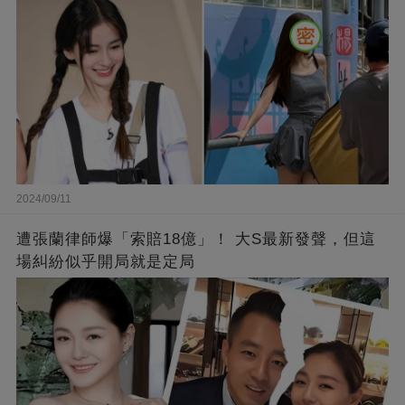
2024/09/11
遭張蘭律師爆「索賠18億」！ 大S最新發聲，但這
場糾紛似乎開局就是定局