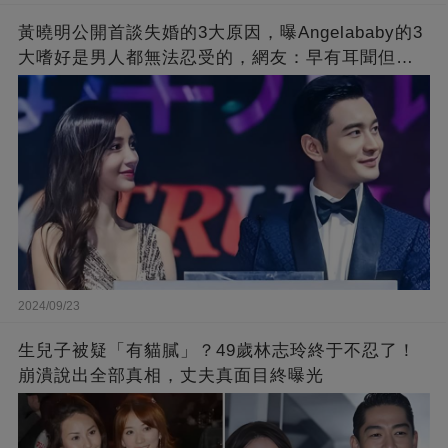
黃曉明公開首談失婚的3大原因，曝Angelababy的3
大嗜好是男人都無法忍受的，網友：早有耳聞但想
不到那麼嚴重！
2024/09/23
生兒子被疑「有貓膩」？49歲林志玲終于不忍了！
崩潰說出全部真相，丈夫真面目終曝光