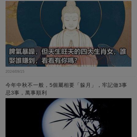
2024/09/15
今年中秋不一般，5個屬相要「躲月」，牢記做3事
忌3事，萬事順利