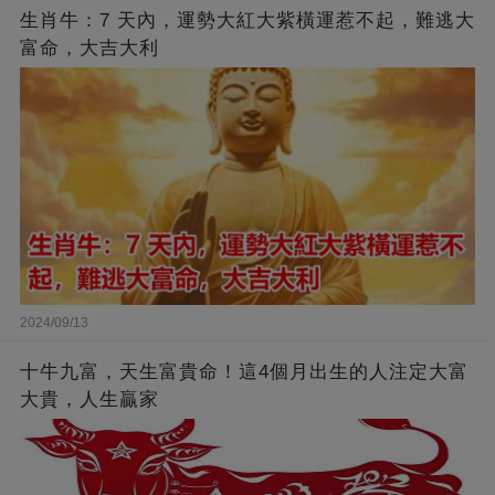
生肖牛：7 天內，運勢大紅大紫橫運惹不起，難逃大
富命，大吉大利
2024/09/13
十牛九富，天生富貴命！這4個月出生的人注定大富
大貴，人生贏家