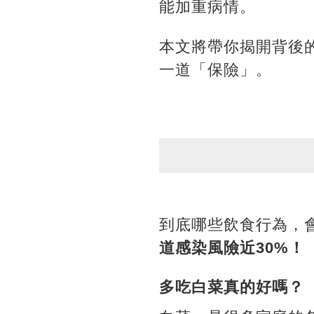
能加重病情。
本文將帶你揭開背後
一道「保險」。
到底哪些飲食行為，
道感染風險近30%！
多吃白菜真的好嗎？