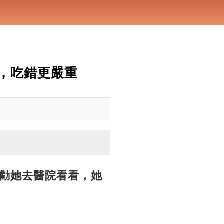
，吃錯更嚴重
勸她去醫院看看，她