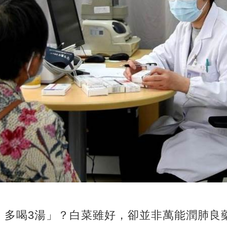
，多喝3湯」？白菜雖好，卻並非萬能潤肺良