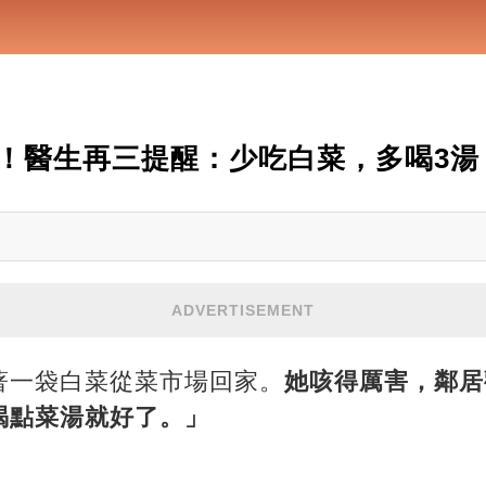
！醫生再三提醒：少吃白菜，多喝3湯
ADVERTISEMENT
著一袋白菜從菜市場回家。
她咳得厲害，鄰居
喝點菜湯就好了。」