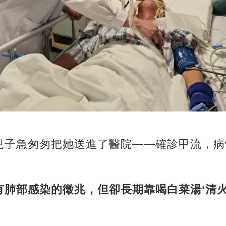
兒子急匆匆把她送進了醫院——確診甲流，病
有肺部感染的徵兆，但卻長期靠喝白菜湯‘清火