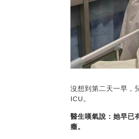
沒想到第二天一早，
ICU。
醫生嘆氣說：她早已
癥。