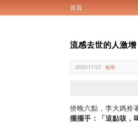
首頁
流感去世的人激增
2025/11/27
檢舉
傍晚六點，李大媽拎
擺擺手：「這點咳，