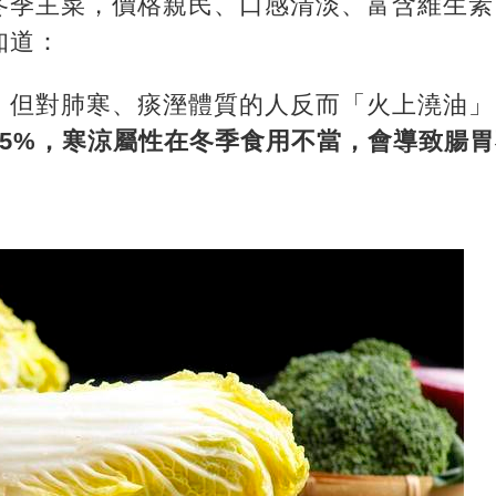
冬季主菜，價格親民、口感清淡、富含維生素
知道：
，但對肺寒、痰溼體質的人反而「火上澆油」
95%，寒涼屬性在冬季食用不當，會導致腸