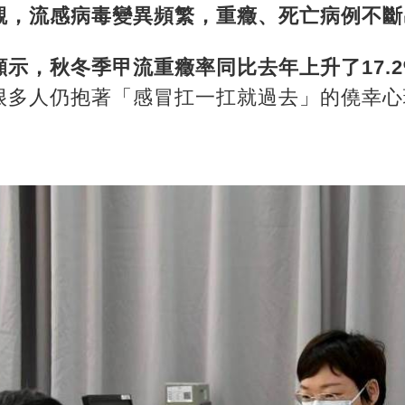
觀，流感病毒變異頻繁，重癥、死亡病例不斷
示，秋冬季甲流重癥率同比去年上升了17.
很多人仍抱著「感冒扛一扛就過去」的僥幸心