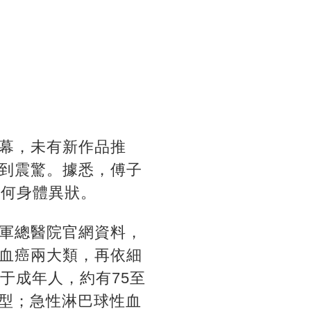
幕，未有新作品推
到震驚。據悉，傅子
任何身體異狀。
軍總醫院官網資料，
血癌兩大類，再依細
于成年人，約有75至
7型；急性淋巴球性血