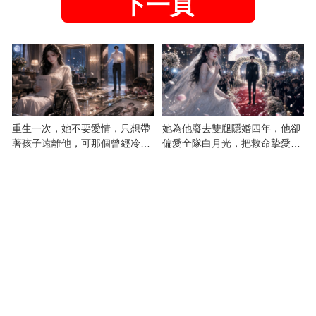
下一頁
重生一次，她不要愛情，只想帶
她為他廢去雙腿隱婚四年，他卻
著孩子遠離他，可那個曾經冷漠
偏愛全隊白月光，把救命摯愛當
的男人，一次次將她逼入懷中...
成畢生負擔