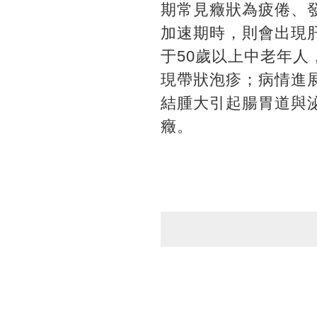
期常見癥狀為疲倦、
加速期時，則會出現
于50歲以上中老年
現帶狀泡疹；病情進
結腫大引起腸胃道與
癥。