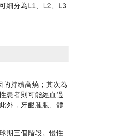
細分為L1、L2、L3
因的持續高燒；其次為
性患者則可能經血過
此外，牙齦腫脹、體
球期三個階段。慢性