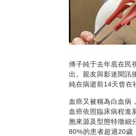
傅子純于去年底在民
出。親友與影迷聞訊
純在病逝前14天曾
血癌又被稱為白血病
血癌依照臨床病程進
胞來源及型態特徵細分
80%的患者超過20