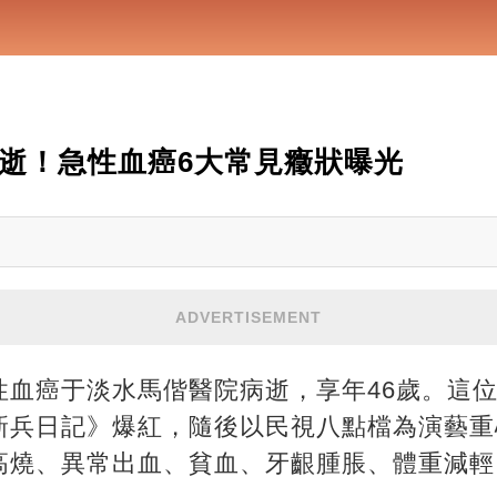
驟逝！急性血癌6大常見癥狀曝光
ADVERTISEMENT
血癌于淡水馬偕醫院病逝，享年46歲。這位
新兵日記》爆紅，隨後以民視八點檔為演藝重
高燒、異常出血、貧血、牙齦腫脹、體重減輕