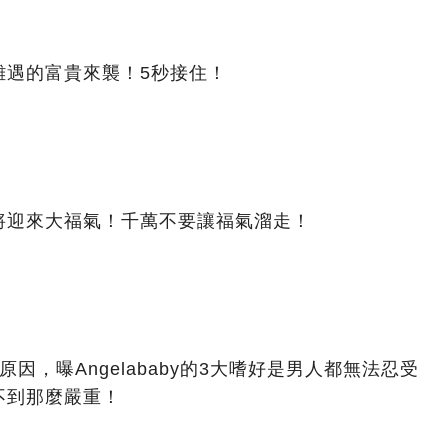
難遇的富貴來襲！5秒接住！
將迎來大福氣！千萬不要讓福氣溜走！
因，曝Angelababy的3大嗜好是男人都無法忍受
不到那麼嚴重！