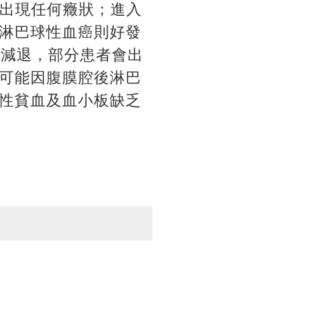
會出現任何癥狀；進入
淋巴球性血癌則好發
顯減退，部分患者會出
可能因腹膜腔後淋巴
性貧血及血小板缺乏