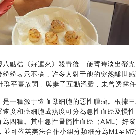
視八點檔《好運來》殺青後，便暫時淡出螢光
後紛紛表示不捨，許多人對于他的突然離世感
在社群平臺放閃，與妻子互動溫馨，未曾透露
，是一種源于造血母細胞的惡性腫瘤。根據三
展速度和癌細胞成熟度可分為急性血癌及慢性
為四種。其中急性骨髓性血癌（AML）好發
歲，並可依英美法合作小組分類細分為M1至M