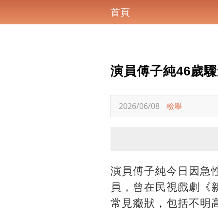
首頁
演員傅子純46歲
2026/06/08
檢舉
演員傅子純今日因急性
員，曾在民視戲劇《
常見癥狀，包括不明