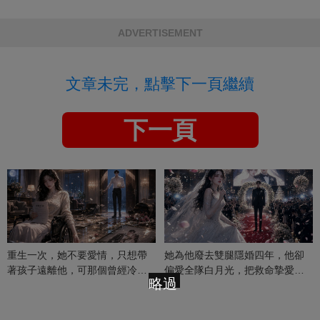
ADVERTISEMENT
文章未完，點擊下一頁繼續
下一頁
重生一次，她不要愛情，只想帶
她為他廢去雙腿隱婚四年，他卻
著孩子遠離他，可那個曾經冷漠
偏愛全隊白月光，把救命摯愛當
略過
的男人，一次次將她逼入懷中...
成畢生負擔