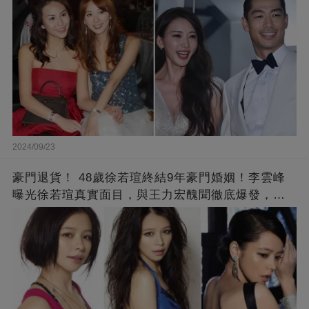
2024/09/23
豪門退貨！ 48歲徐若瑄終結9年豪門婚姻！李雲峰
曝光徐若瑄真實面目，與王力宏醜聞徹底爆發，原
來李靚蕾說的都是真的 ！