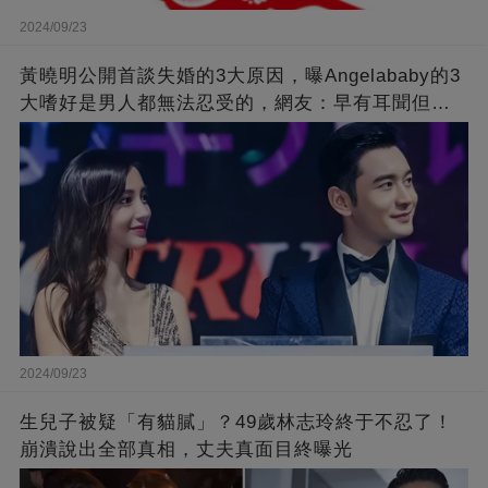
2024/09/23
黃曉明公開首談失婚的3大原因，曝Angelababy的3
大嗜好是男人都無法忍受的，網友：早有耳聞但想
不到那麼嚴重！
2024/09/23
生兒子被疑「有貓膩」？49歲林志玲終于不忍了！
崩潰說出全部真相，丈夫真面目終曝光