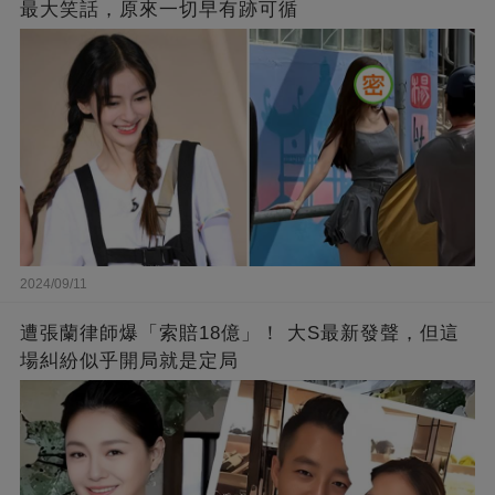
最大笑話，原來一切早有跡可循
2024/09/11
遭張蘭律師爆「索賠18億」！ 大S最新發聲，但這
場糾紛似乎開局就是定局