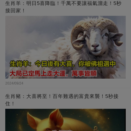
生肖羊：明日5喜降臨！千萬不要讓福氣溜走！5秒
接回家！
2024/09/24
生肖豬：大喜將至！百年難遇的富貴來襲！5秒接
住！