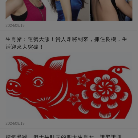
2024/09/19
生肖豬：運勢大漲！貴人即將到來，抓住良機，生
活迎來大突破！
2024/09/19
脾氣暴躁，但天生旺夫的四大生肖女，誰娶誰賺