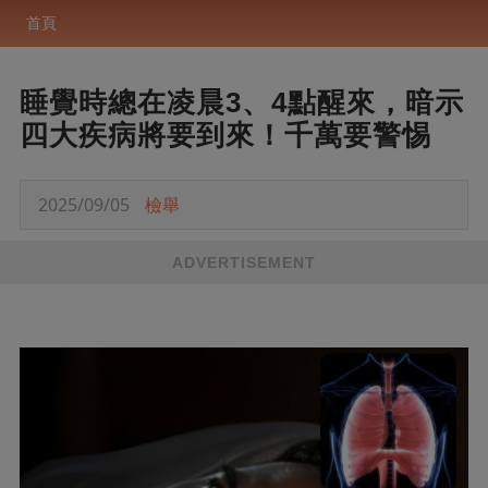
首頁
睡覺時總在凌晨3、4點醒來，暗示
四大疾病將要到來！千萬要警惕
2025/09/05
檢舉
ADVERTISEMENT