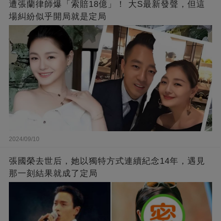
遭張蘭律師爆「索賠18億」！ 大S最新發聲，但這
場糾紛似乎開局就是定局
2024/09/10
張國榮去世后，她以獨特方式連續紀念14年，遇見
那一刻結果就成了定局