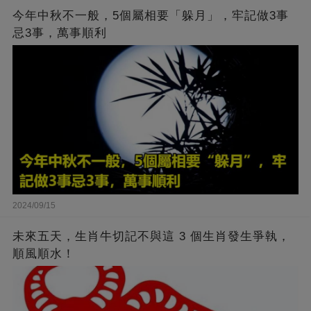
今年中秋不一般，5個屬相要「躲月」，牢記做3事
忌3事，萬事順利
2024/09/15
未來五天，生肖牛切記不與這 3 個生肖發生爭執，
順風順水！