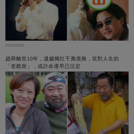
2024/09/06
趙舜離世10年，遺孀獨扛千萬債務，笑對人生的
「老戲骨」，或許命運早已注定