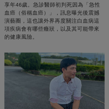
享年46歲。急診醫師初判死因為「急性
血癌（俗稱血癌）」，訊息曝光後震撼
演藝圈，這也讓外界再度關注白血病這
項疾病會有哪些癥狀，以及其可能帶來
的健康風險。