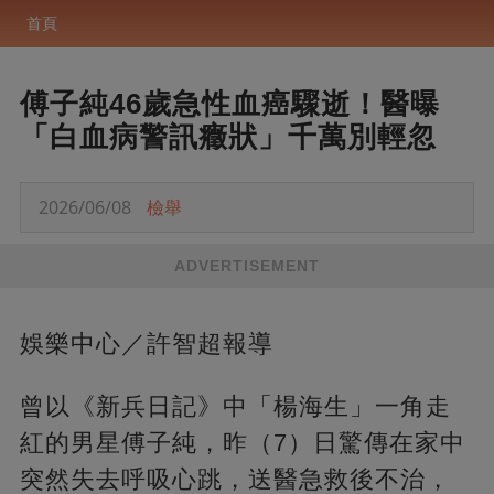
首頁
傅子純46歲急性血癌驟逝！醫曝
「白血病警訊癥狀」千萬別輕忽
2026/06/08
檢舉
ADVERTISEMENT
娛樂中心／許智超報導
曾以《新兵日記》中「楊海生」一角走
紅的男星傅子純，昨（7）日驚傳在家中
突然失去呼吸心跳，送醫急救後不治，