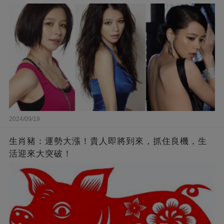
來李靚蕾說的都是真的 ！
2024/09/19
生肖豬：運勢大漲！貴人即將到來，抓住良機，生
活迎來大突破！