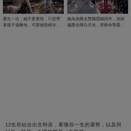
重生一次，她不要愛情，只想帶
她為他廢去雙腿隱婚四年，他卻
著孩子遠離他，可那個曾經冷漠
偏愛全隊白月光，把救命摯愛當
的男人，一次次將她逼入懷中...
成畢生負擔
12生肖結合出生時辰，看懂你一生的運勢，以及與