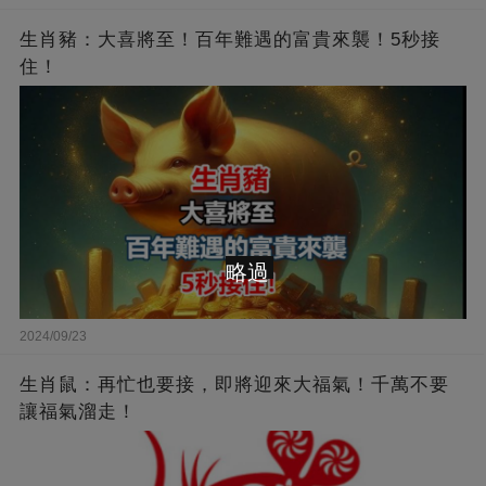
生肖豬：大喜將至！百年難遇的富貴來襲！5秒接
住！
略過
2024/09/23
生肖鼠：再忙也要接，即將迎來大福氣！千萬不要
讓福氣溜走！