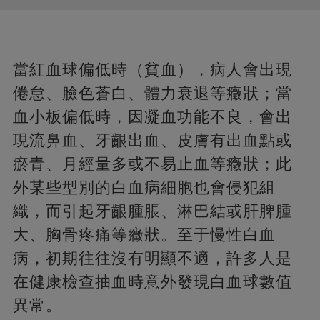
當紅血球偏低時（貧血），病人會出現
倦怠、臉色蒼白、體力衰退等癥狀；當
血小板偏低時，因凝血功能不良，會出
現流鼻血、牙齦出血、皮膚有出血點或
瘀青、月經量多或不易止血等癥狀；此
外某些型別的白血病細胞也會侵犯組
織，而引起牙齦腫脹、淋巴結或肝脾腫
大、胸骨疼痛等癥狀。至于慢性白血
病，初期往往沒有明顯不適，許多人是
在健康檢查抽血時意外發現白血球數值
異常。