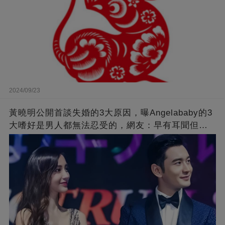
2024/09/23
黃曉明公開首談失婚的3大原因，曝Angelababy的3
大嗜好是男人都無法忍受的，網友：早有耳聞但想
不到那麼嚴重！