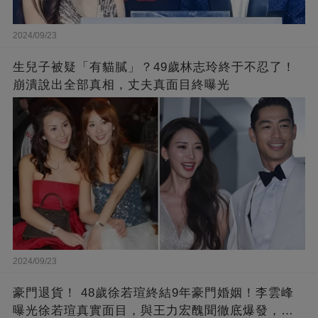
2024/09/23
生兒子被疑「有貓膩」？49歲林志玲終于不忍了！
崩潰說出全部真相，丈夫真面目終曝光
2024/09/23
豪門退貨！ 48歲徐若瑄終結9年豪門婚姻！李雲峰
曝光徐若瑄真實面目，與王力宏醜聞徹底爆發，原