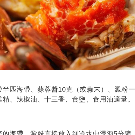
帶半匹海帶、蒜蓉醬10克（或蒜末）、澱粉
雞精、辣椒油、十三香、食鹽、食用油適量。
：
來的海帶、澱粉直接放入到冷水中浸泡5分鐘