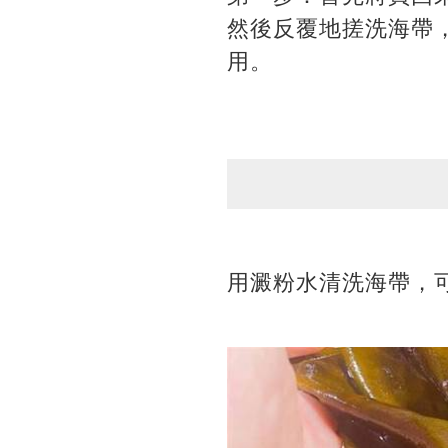
然後反覆地搓洗海帶
用。
用澱粉水清洗海帶，