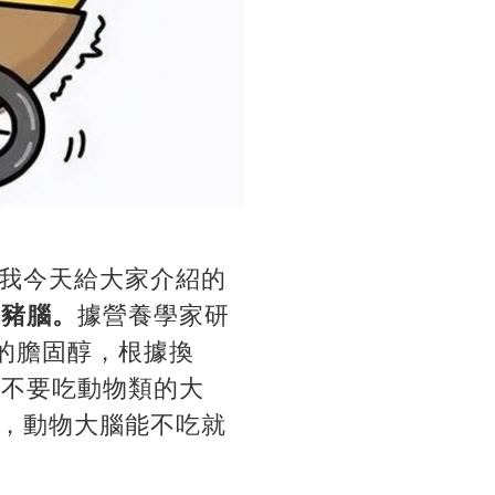
我今天給大家介紹的
的豬腦。
據營養學家研
g的膽固醇，根據換
好不要吃動物類的大
，動物大腦能不吃就