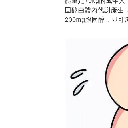
體重是70kg的成年
固醇由體內代謝產生
200mg膽固醇，即