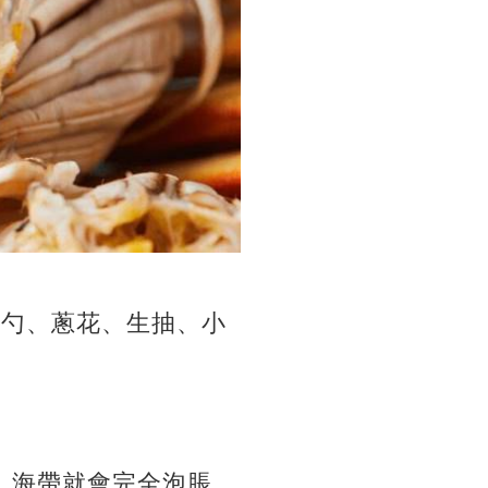
一勺、蔥花、生抽、小
，海帶就會完全泡脹，