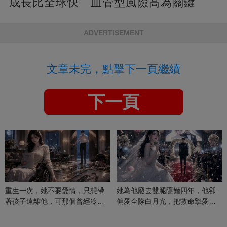
成長比全球快 血管型風險高為關鍵
ADVERTISEMENT
文章未完，點擊下一頁繼續
下一頁
重生一次，她不要愛情，只想帶
她為他廢去雙腿隱婚四年，他卻
著孩子遠離他，可那個曾經冷漠
偏愛全隊白月光，把救命摯愛當
的男人，一次次將她逼入懷中...
成畢生負擔