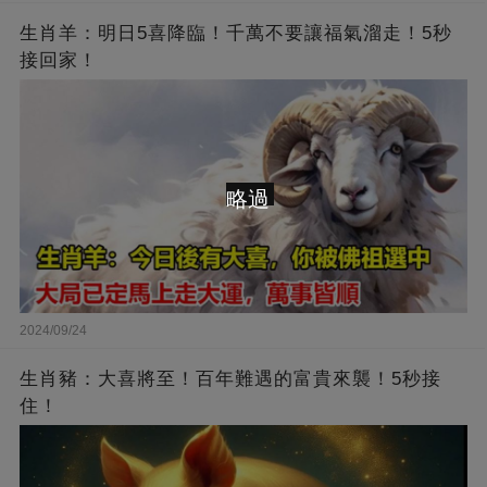
生肖羊：明日5喜降臨！千萬不要讓福氣溜走！5秒
接回家！
略過
2024/09/24
生肖豬：大喜將至！百年難遇的富貴來襲！5秒接
住！