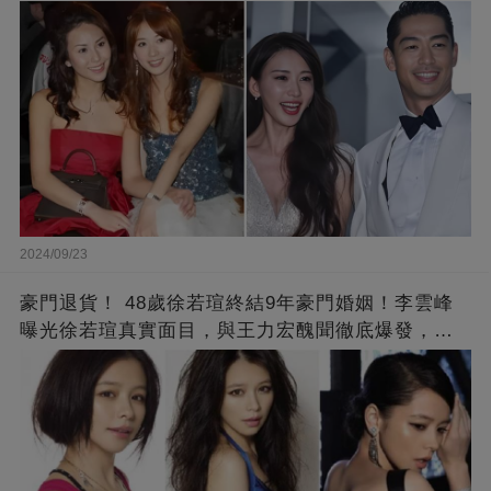
2024/09/23
豪門退貨！ 48歲徐若瑄終結9年豪門婚姻！李雲峰
曝光徐若瑄真實面目，與王力宏醜聞徹底爆發，原
來李靚蕾說的都是真的 ！