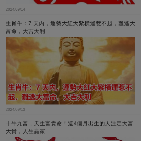
2024/09/14
生肖牛：7 天內，運勢大紅大紫橫運惹不起，難逃大
富命，大吉大利
2024/09/13
十牛九富，天生富貴命！這4個月出生的人注定大富
大貴，人生贏家