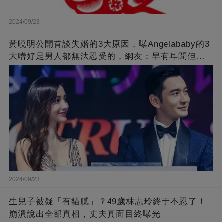
2024/09/23
黃曉明公開首談失婚的3大原因，曝Angelababy的3
大嗜好是男人都無法忍受的，網友：早有耳聞但想
不到那麼嚴重！
2024/09/23
生兒子被疑「有貓膩」？49歲林志玲終于不忍了！
崩潰說出全部真相，丈夫真面目終曝光