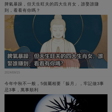
脾氣暴躁，但天生旺夫的四大生肖女，誰娶誰賺
到，看看有你嗎？
2024/09/15
今年中秋不一般，5個屬相要「躲月」，牢記做3事
忌3事，萬事順利