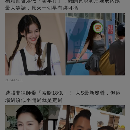
楊穎回香港做「老本行」，離開黃曉明后她成內娛
最大笑話，原來一切早有跡可循
2024/09/11
遭張蘭律師爆「索賠18億」！ 大S最新發聲，但這
場糾紛似乎開局就是定局