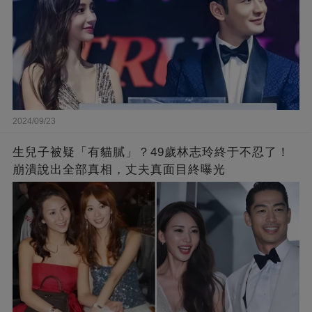
2024/09/23
生兒子被疑「有貓膩」？49歲林志玲終于不忍了！
崩潰說出全部真相，丈夫真面目終曝光