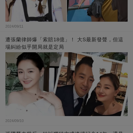
2024/09/11
遭張蘭律師爆「索賠18億」！ 大S最新發聲，但這
場糾紛似乎開局就是定局
2024/09/10