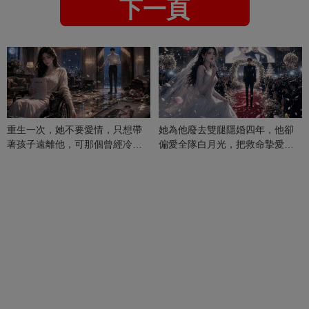
下一頁
重生一次，她不要愛情，只想帶
她為他廢去雙腿隱婚四年，他卻
著孩子遠離他，可那個曾經冷漠
偏愛全隊白月光，把救命摯愛當
的男人，一次次將她逼入懷中...
成畢生負擔