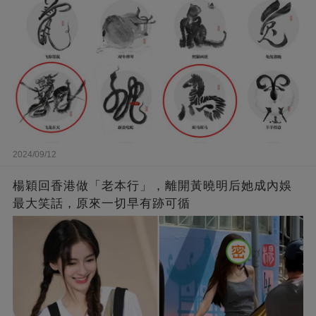
2024/09/12
楊穎回香港做「老本行」，離開黃曉明后她成內娛
最大笑話，原來一切早有跡可循