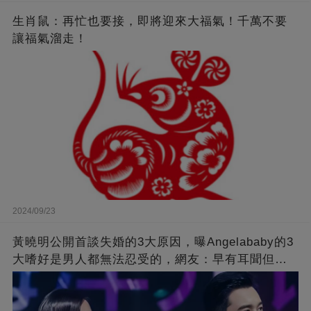
生肖鼠：再忙也要接，即將迎來大福氣！千萬不要
讓福氣溜走！
2024/09/23
黃曉明公開首談失婚的3大原因，曝Angelababy的3
大嗜好是男人都無法忍受的，網友：早有耳聞但想
不到那麼嚴重！