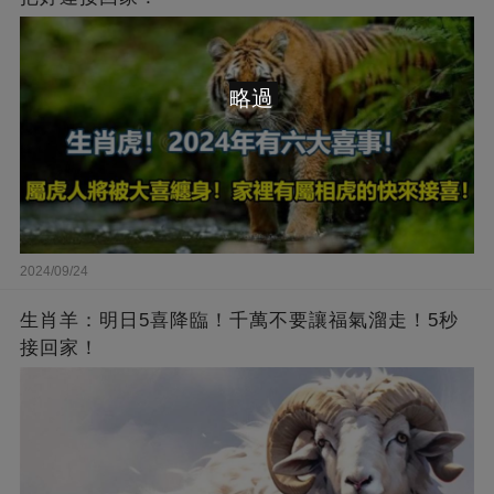
略過
2024/09/24
生肖羊：明日5喜降臨！千萬不要讓福氣溜走！5秒
接回家！