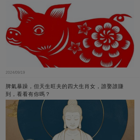
2024/09/19
脾氣暴躁，但天生旺夫的四大生肖女，誰娶誰賺
到，看看有你嗎？