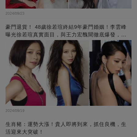
2024/09/23
豪門退貨！ 48歲徐若瑄終結9年豪門婚姻！李雲峰
曝光徐若瑄真實面目，與王力宏醜聞徹底爆發，原
來李靚蕾說的都是真的 ！
2024/09/19
生肖豬：運勢大漲！貴人即將到來，抓住良機，生
活迎來大突破！