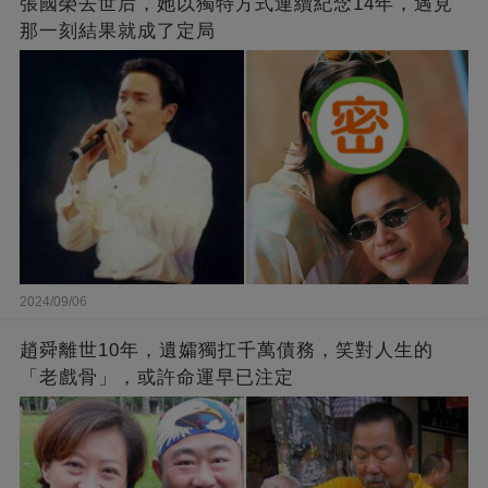
張國榮去世后，她以獨特方式連續紀念14年，遇見
那一刻結果就成了定局
2024/09/06
趙舜離世10年，遺孀獨扛千萬債務，笑對人生的
「老戲骨」，或許命運早已注定