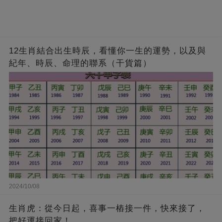
12生肖結合出生時辰，看懂你一生的運勢，以及與
紀年、時辰、命理的聯系（干貨篇）
2024/10/08
生肖虎：從今日起，喜事一樁接一件，快來接了，
把好運接回家！