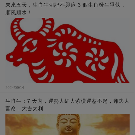
未來五天，生肖牛切記不與這 3 個生肖發生爭執，
順風順水！
2024/09/14
生肖牛：7 天內，運勢大紅大紫橫運惹不起，難逃大
富命，大吉大利