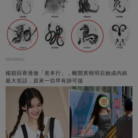
2024/09/12
楊穎回香港做「老本行」，離開黃曉明后她成內娛
最大笑話，原來一切早有跡可循