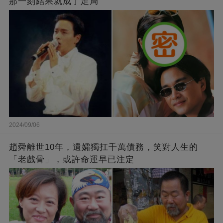
那一刻結果就成了定局
2024/09/06
趙舜離世10年，遺孀獨扛千萬債務，笑對人生的
「老戲骨」，或許命運早已注定