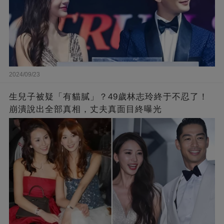
2024/09/23
生兒子被疑「有貓膩」？49歲林志玲終于不忍了！
崩潰說出全部真相，丈夫真面目終曝光