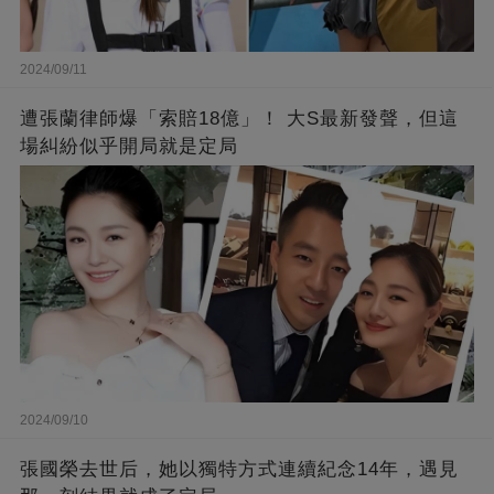
2024/09/11
遭張蘭律師爆「索賠18億」！ 大S最新發聲，但這
場糾紛似乎開局就是定局
2024/09/10
張國榮去世后，她以獨特方式連續紀念14年，遇見