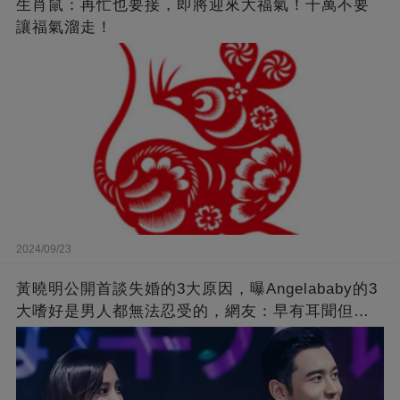
生肖鼠：再忙也要接，即將迎來大福氣！千萬不要
讓福氣溜走！
2024/09/23
黃曉明公開首談失婚的3大原因，曝Angelababy的3
大嗜好是男人都無法忍受的，網友：早有耳聞但想
不到那麼嚴重！