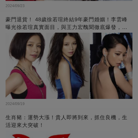
2024/09/23
豪門退貨！ 48歲徐若瑄終結9年豪門婚姻！李雲峰
曝光徐若瑄真實面目，與王力宏醜聞徹底爆發，原
來李靚蕾說的都是真的 ！
2024/09/19
生肖豬：運勢大漲！貴人即將到來，抓住良機，生
活迎來大突破！