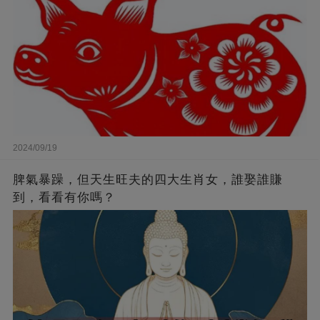
2024/09/19
脾氣暴躁，但天生旺夫的四大生肖女，誰娶誰賺
到，看看有你嗎？