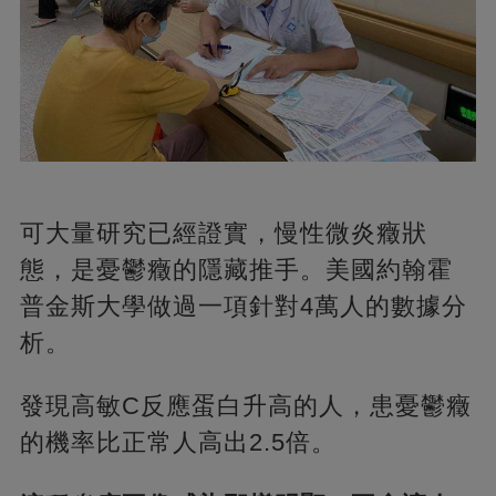
可大量研究已經證實，慢性微炎癥狀
態，是憂鬱癥的隱藏推手。美國約翰霍
普金斯大學做過一項針對4萬人的數據分
析。
發現高敏C反應蛋白升高的人，患憂鬱癥
的機率比正常人高出2.5倍。