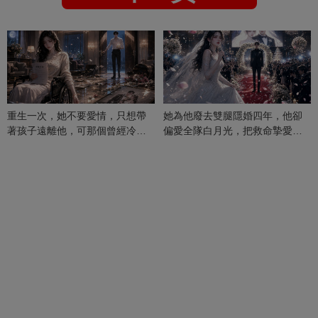
重生一次，她不要愛情，只想帶
她為他廢去雙腿隱婚四年，他卻
著孩子遠離他，可那個曾經冷漠
偏愛全隊白月光，把救命摯愛當
的男人，一次次將她逼入懷中...
成畢生負擔