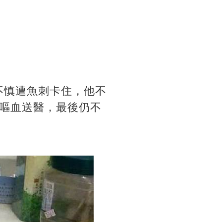
不慎遭魚刺卡住，他不
嘔血送醫，最後仍不