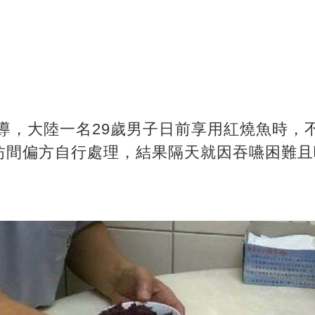
報導，大陸一名29歲男子日前享用紅燒魚時，
坊間偏方自行處理，結果隔天就因吞嚥困難且