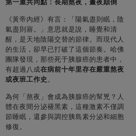
第一重共同點：長期熬夜，晝夜顛倒
《黃帝內經》有言：「陽氣盡則眠，陰
氣盡則寤。」意思就是說，睡覺和清
醒，是天地陰陽交替的節律。而現代人
的生活，卻早已打破了這個節奏。哈佛
團隊發現，那些死于胰腺癌的患者中，
有超過八成
在病前十年里存在嚴重熬夜
或夜班工作史
。
為何「熬夜」會成為胰腺癌的幫兇？人
體在夜間分泌褪黑素，這種激素不僅調
節睡眠，還參與調控胰島素分泌和細胞
修復。