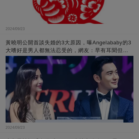
2024/09/23
黃曉明公開首談失婚的3大原因，曝Angelababy的3
大嗜好是男人都無法忍受的，網友：早有耳聞但想
不到那麼嚴重！
2024/09/23