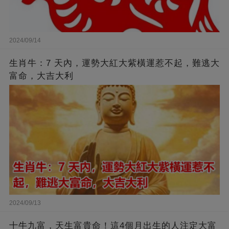
2024/09/14
生肖牛：7 天內，運勢大紅大紫橫運惹不起，難逃大
富命，大吉大利
2024/09/13
十牛九富，天生富貴命！這4個月出生的人注定大富