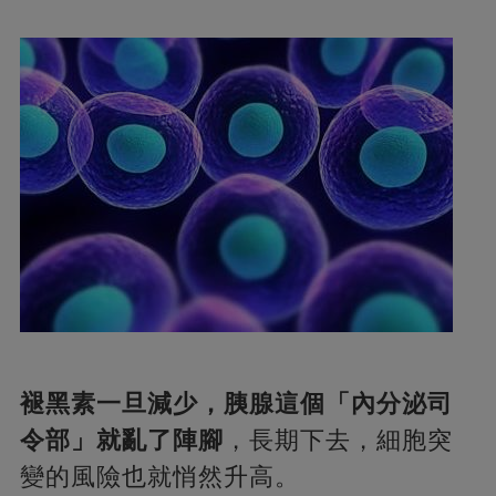
褪黑素一旦減少，胰腺這個「內分泌司
令部」就亂了陣腳
，長期下去，細胞突
變的風險也就悄然升高。