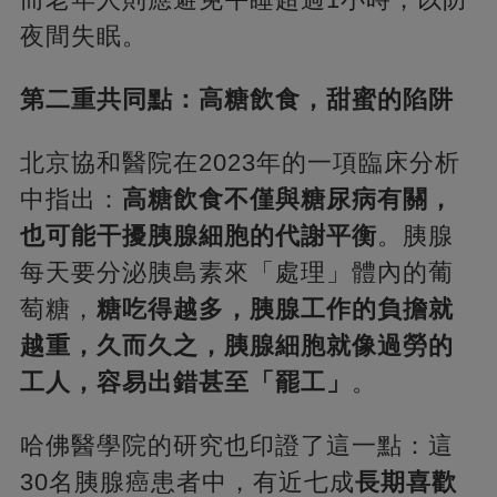
夜間失眠。
第二重共同點：高糖飲食，甜蜜的陷阱
北京協和醫院在2023年的一項臨床分析
中指出：
高糖飲食不僅與糖尿病有關，
也可能干擾胰腺細胞的代謝平衡
。胰腺
每天要分泌胰島素來「處理」體內的葡
萄糖，
糖吃得越多，胰腺工作的負擔就
越重，久而久之，胰腺細胞就像過勞的
工人，容易出錯甚至「罷工」
。
哈佛醫學院的研究也印證了這一點：這
30名胰腺癌患者中，有近七成
長期喜歡