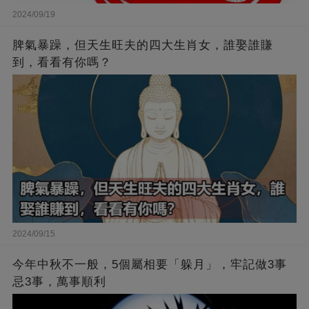
2024/09/19
脾氣暴躁，但天生旺夫的四大生肖女，誰娶誰賺
到，看看有你嗎？
2024/09/15
今年中秋不一般，5個屬相要「躲月」，牢記做3事
忌3事，萬事順利