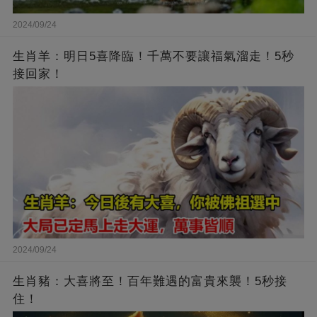
2024/09/24
生肖羊：明日5喜降臨！千萬不要讓福氣溜走！5秒
接回家！
2024/09/24
生肖豬：大喜將至！百年難遇的富貴來襲！5秒接
住！