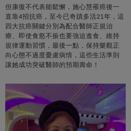
但康復不代表能鬆懈，施心慧罹癌後一
直靠4招抗癌，至今已奇蹟多活21年，這
四大抗癌關鍵分別為配合醫師正規治
療、即使食慾不振也要強迫進食、維持
規律運動習慣，最後一點，保持樂觀正
向心態不過度憂慮病情，這些生活準則
讓她成功突破醫師的預期壽命！