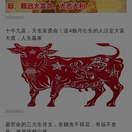
2024/09/13
十牛九富，天生富貴命！這4個月出生的人注定大富
大貴，人生贏家
2024/09/13
最苦命的三大生肖女，有錢舍不得花，有福不會
享，連菩薩都心疼