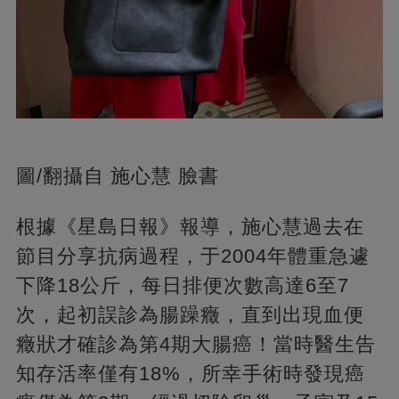
圖/翻攝自 施心慧 臉書
根據《星島日報》報導，施心慧過去在
節目分享抗病過程，于2004年體重急遽
下降18公斤，每日排便次數高達6至7
次，起初誤診為腸躁癥，直到出現血便
癥狀才確診為第4期大腸癌！當時醫生告
知存活率僅有18%，所幸手術時發現癌