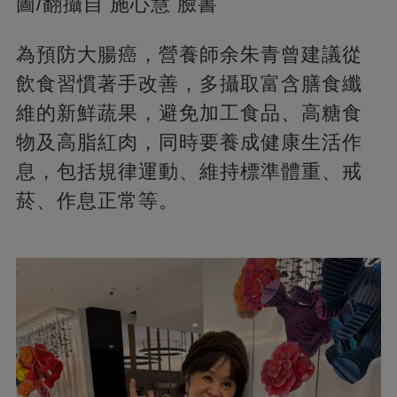
圖/翻攝自 施心慧 臉書
為預防大腸癌，營養師余朱青曾建議從
飲食習慣著手改善，多攝取富含膳食纖
維的新鮮蔬果，避免加工食品、高糖食
物及高脂紅肉，同時要養成健康生活作
息，包括規律運動、維持標準體重、戒
菸、作息正常等。