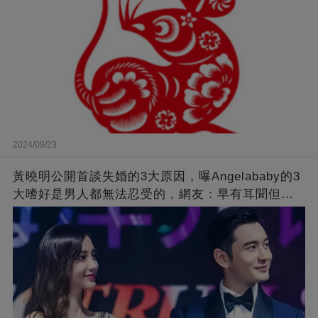
2024/09/23
黃曉明公開首談失婚的3大原因，曝Angelababy的3
大嗜好是男人都無法忍受的，網友：早有耳聞但想
不到那麼嚴重！