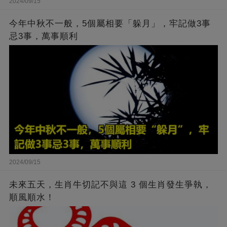
2024/09/15
今年中秋不一般，5個屬相要「躲月」，牢記做3事
忌3事，萬事順利
2024/09/15
未來五天，生肖牛切記不與這 3 個生肖發生爭執，
順風順水！