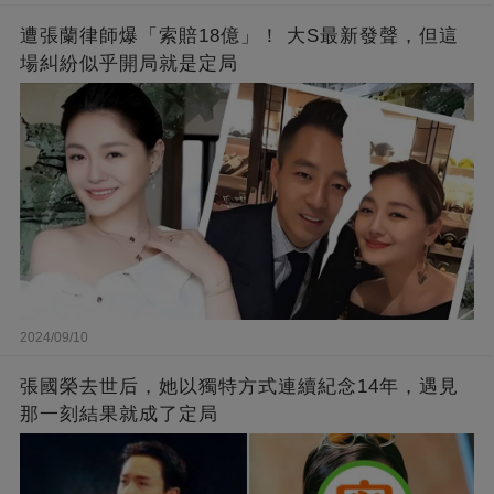
遭張蘭律師爆「索賠18億」！ 大S最新發聲，但這
場糾紛似乎開局就是定局
2024/09/10
張國榮去世后，她以獨特方式連續紀念14年，遇見
那一刻結果就成了定局