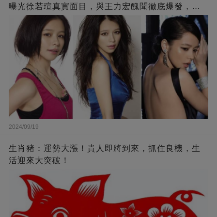
曝光徐若瑄真實面目，與王力宏醜聞徹底爆發，原
來李靚蕾說的都是真的 ！
2024/09/19
生肖豬：運勢大漲！貴人即將到來，抓住良機，生
活迎來大突破！