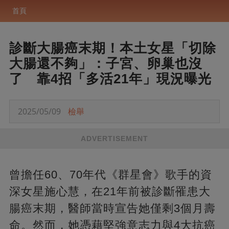
首頁
診斷大腸癌末期！本土女星「切除
大腸還不夠」：子宮、卵巢也沒
了 靠4招「多活21年」現況曝光
2025/05/09
檢舉
ADVERTISEMENT
曾擔任60、70年代《群星會》歌手的資
深女星施心慧，在21年前被診斷罹患大
腸癌末期，醫師當時宣告她僅剩3個月壽
命。然而，她憑藉堅強意志力與4大抗癌