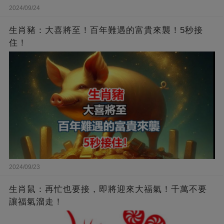
2024/09/24
生肖豬：大喜將至！百年難遇的富貴來襲！5秒接
住！
2024/09/23
生肖鼠：再忙也要接，即將迎來大福氣！千萬不要
讓福氣溜走！