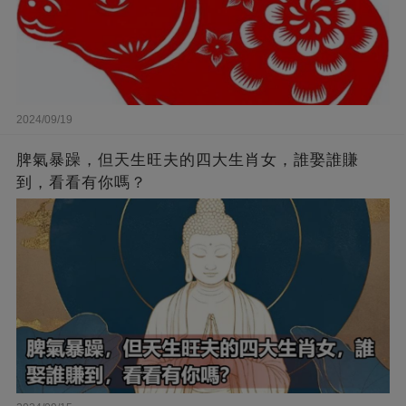
2024/09/19
脾氣暴躁，但天生旺夫的四大生肖女，誰娶誰賺
到，看看有你嗎？