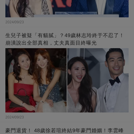
2024/09/23
生兒子被疑「有貓膩」？49歲林志玲終于不忍了！
崩潰說出全部真相，丈夫真面目終曝光
2024/09/23
豪門退貨！ 48歲徐若瑄終結9年豪門婚姻！李雲峰