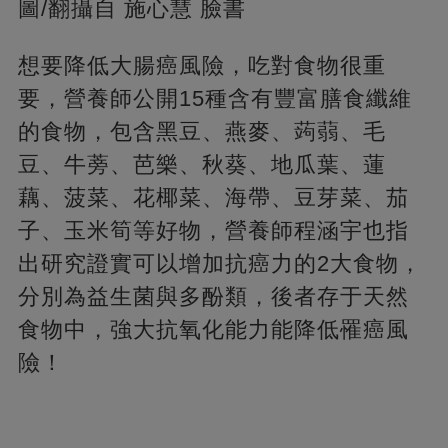
圖/翻攝自 施心慧 臉書
想要降低大腸癌風險，吃對食物很重
要，營養師公開15種含有豐富膳食纖維
的食物，包含黑豆、燕麥、蒟蒻、毛
豆、牛蒡、芭樂、秋葵、地瓜葉、蓮
藕、菠菜、花椰菜、海帶、豆芽菜、茄
子、玉米筍等好物，營養師程涵宇也指
出研究證實可以增加抗癌力的2大食物，
分別為益生菌與多酚類，後者存于天然
食物中，強大抗氧化能力能降低罹癌風
險！