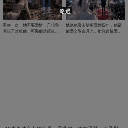
略過
重生一次，她不要愛情，只想帶
她為他廢去雙腿隱婚四年，他卻
著孩子遠離他，可那個曾經冷漠
偏愛全隊白月光，把救命摯愛當
的男人，一次次將她逼入懷中...
成畢生負擔