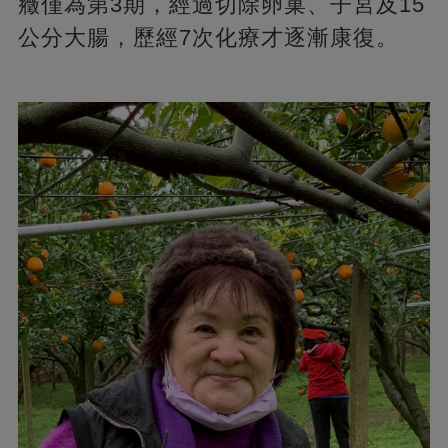
癥僅為第3期，經過切除卵巢、子宮及15
公分大腸，歷經7次化療才逐漸康復。