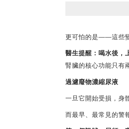
更可怕的是——這些
醫生提醒：喝水後，
腎臟的核心功能只有
過濾廢物
濃縮尿液
一旦它開始受損，身
而最早、最常見的警報