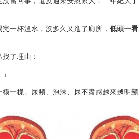
也沒當回事，還反過來安慰家人：「年紀大了
喝完一杯溫水，沒多久又進了廁所，
低頭一看
己找了理由：
。」
一模一樣。尿頻、泡沫、尿不盡感越來越明顯