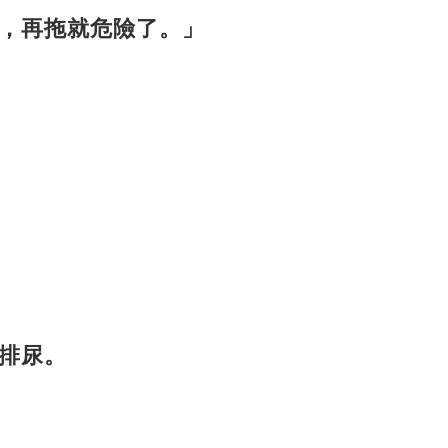
，再拖就危險了。」
排尿。