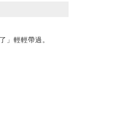
了」輕輕帶過。