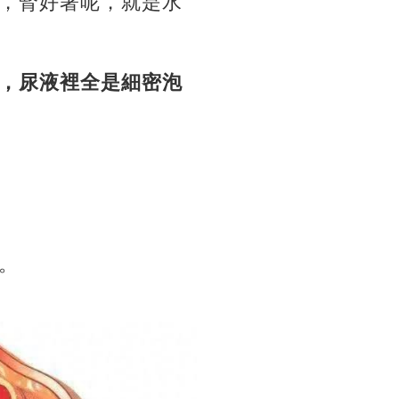
，腎好著呢，就是水
，尿液裡全是細密泡
。