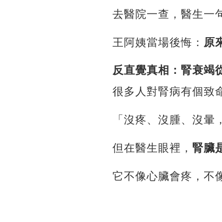
去醫院一查，醫生一
王阿姨當場後悔：
原
反直覺真相：腎衰竭
很多人對腎病有個致
「沒疼、沒腫、沒暈
但在醫生眼裡，
腎臟
它不像心臟會疼，不