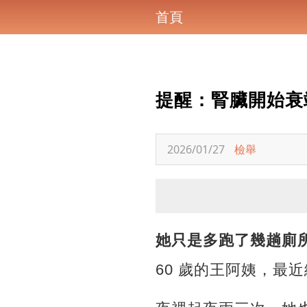
首頁
提醒：腎臟開始衰
2026/01/27
檢舉
她只是多跑了幾趟廁
60 歲的王阿姨，最