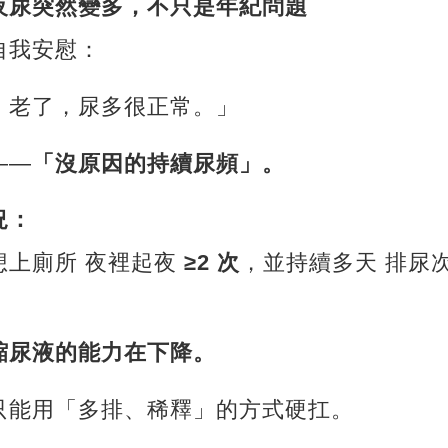
夜尿突然變多，不只是年紀問題
自我安慰：
、老了，尿多很正常。」
——
「沒原因的持續尿頻」。
況：
想上廁所 夜裡起夜
≥2 次
，並持續多天 排尿
縮尿液的能力在下降。
只能用「多排、稀釋」的方式硬扛。