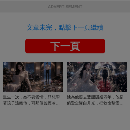
ADVERTISEMENT
文章未完，點擊下一頁繼續
下一頁
重生一次，她不要愛情，只想帶
她為他廢去雙腿隱婚四年，他卻
著孩子遠離他，可那個曾經冷漠
偏愛全隊白月光，把救命摯愛當
的男人，一次次將她逼入懷中...
成畢生負擔