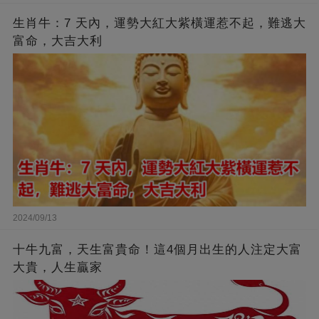
生肖牛：7 天內，運勢大紅大紫橫運惹不起，難逃大
富命，大吉大利
2024/09/13
十牛九富，天生富貴命！這4個月出生的人注定大富
大貴，人生贏家