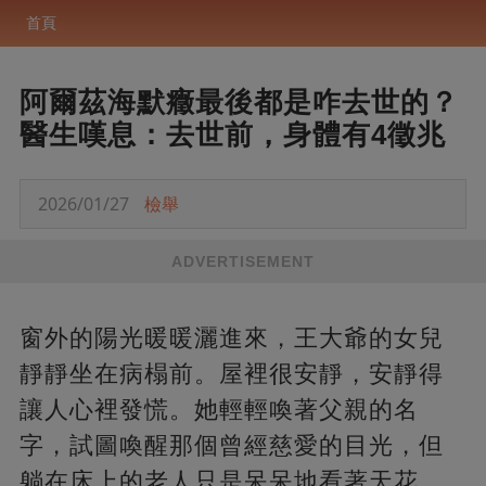
首頁
阿爾茲海默癥最後都是咋去世的？
醫生嘆息：去世前，身體有4徵兆
2026/01/27
檢舉
ADVERTISEMENT
窗外的陽光暖暖灑進來，王大爺的女兒
靜靜坐在病榻前。屋裡很安靜，安靜得
讓人心裡發慌。她輕輕喚著父親的名
字，試圖喚醒那個曾經慈愛的目光，但
躺在床上的老人只是呆呆地看著天花