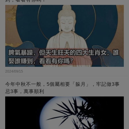
2024/09/15
今年中秋不一般，5個屬相要「躲月」，牢記做3事
忌3事，萬事順利