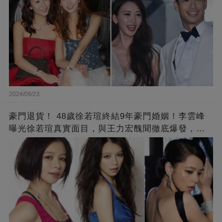
2024/09/23
豪門退貨！ 48歲徐若瑄終結9年豪門婚姻！李雲峰
曝光徐若瑄真實面目，與王力宏醜聞徹底爆發，原
來李靚蕾說的都是真的 ！