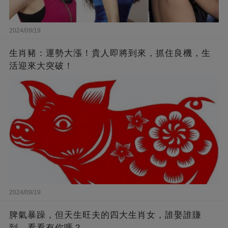
2024/09/19
生肖豬：運勢大漲！貴人即將到來，抓住良機，生
活迎來大突破！
2024/09/19
脾氣暴躁，但天生旺夫的四大生肖女，誰娶誰賺
到，看看有你嗎？