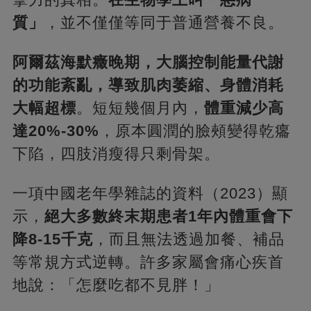
質」
，並不僅僅等同于普通營養不良。
阿爾茲海默癥晚期，大腦控制能量代謝
的功能紊亂，導致肌肉萎縮、身體消耗
大幅超標
。短短幾個月內，
體重減少高
達20%-30%
，原本圓潤的臉頰變得乾癟
下陷，四肢消瘦得只剩骨架。
一項中國老年學雜誌的資料（2023）顯
示，
絕大多數終末期患者1年內體重會下
降8-15千克
，而且無法透過加餐、補品
等常規方式逆轉。許多家屬會痛心疾首
地說：「怎麼吃都不見胖！」