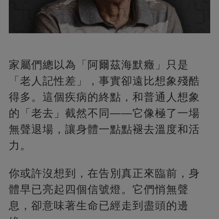
家屬們總以為「阿爾茲海默癥」只是
「老人記性差」，事實卻遠比想象殘酷
得多。這個疾病的終點，和普通人想象
的「老去」截然不同——它像極了一場
無聲退場，讓身體一點點褪去溫度和活
力。
你或許沒想到，在告別真正來臨前，身
體早已亮起四個信號燈。它們悄無聲
息，卻意味著生命已經走到盡頭的邊