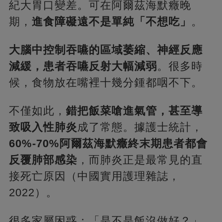
紀大胃口變差。可在阿爾茲海默癥晚
期，
進食障礙遠不是單純「不想吃」
。
大腦中控制吞嚥的區域萎縮、神經反應
減緩，患者吞嚥反射大幅減弱
。很多時
候，食物放在嘴裡十幾分鍾都咽不下。
不僅如此，
錯把飯菜嗆進氣管，甚至導
致吸入性肺炎
成了常態。據護士統計，
60%-70%阿爾茲海默癥終末期患者都會
反覆肺部感染
，而肺炎正是最常見的直
接死亡原因（中國實用護理雜誌，
2022）。
很多家屬困惑：「是不是飯沒做好？」