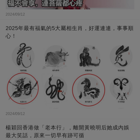
2024/09/12
2025年最有福氣的5大屬相生肖，好運連連，事事順
心！
2024/09/12
楊穎回香港做「老本行」，離開黃曉明后她成內娛
最大笑話，原來一切早有跡可循