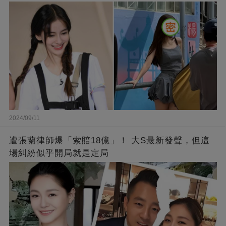
2024/09/11
遭張蘭律師爆「索賠18億」！ 大S最新發聲，但這
場糾紛似乎開局就是定局