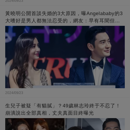
2024/09/23
黃曉明公開首談失婚的3大原因，曝Angelababy的3
大嗜好是男人都無法忍受的，網友：早有耳聞但想
不到那麼嚴重！
2024/09/23
生兒子被疑「有貓膩」？49歲林志玲終于不忍了！
崩潰說出全部真相，丈夫真面目終曝光