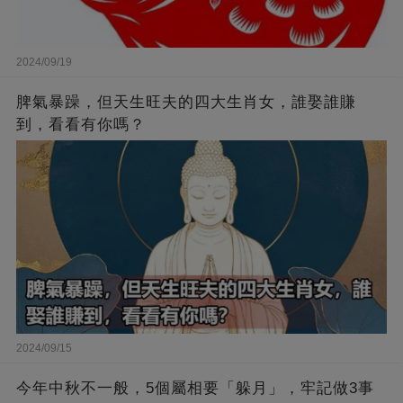
2024/09/19
脾氣暴躁，但天生旺夫的四大生肖女，誰娶誰賺
到，看看有你嗎？
2024/09/15
今年中秋不一般，5個屬相要「躲月」，牢記做3事