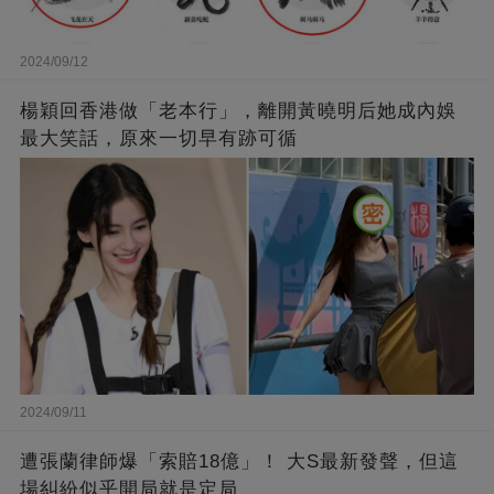
2024/09/12
楊穎回香港做「老本行」，離開黃曉明后她成內娛
最大笑話，原來一切早有跡可循
2024/09/11
遭張蘭律師爆「索賠18億」！ 大S最新發聲，但這
場糾紛似乎開局就是定局