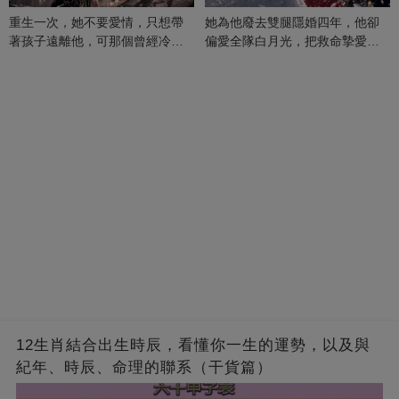
重生一次，她不要愛情，只想帶
她為他廢去雙腿隱婚四年，他卻
著孩子遠離他，可那個曾經冷漠
偏愛全隊白月光，把救命摯愛當
的男人，一次次將她逼入懷中...
成畢生負擔
12生肖結合出生時辰，看懂你一生的運勢，以及與
紀年、時辰、命理的聯系（干貨篇）