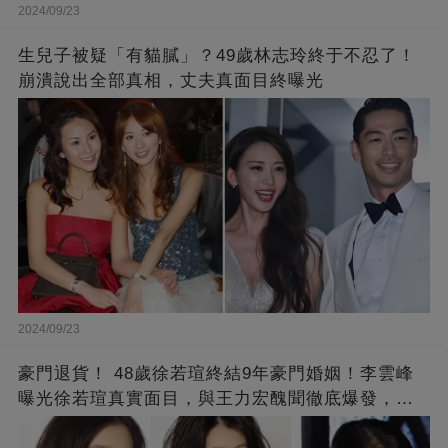
2024/09/23
生兒子被疑「有貓膩」？49歲林志玲終于不忍了！
崩潰說出全部真相，丈夫真面目終曝光
2024/09/23
豪門退貨！ 48歲徐若瑄終結9年豪門婚姻！李雲峰
曝光徐若瑄真實面目，與王力宏醜聞徹底爆發，原
來李靚蕾說的都是真的 ！