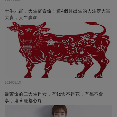
十牛九富，天生富貴命！這4個月出生的人注定大富
大貴，人生贏家
2024/09/13
最苦命的三大生肖女，有錢舍不得花，有福不會
享，連菩薩都心疼