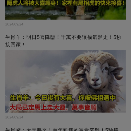
2024/09/24
生肖羊：明日5喜降臨！千萬不要讓福氣溜走！5秒
接回家！
2024/09/24
生肖豬：大喜將至！百年難遇的富貴來襲！5秒接